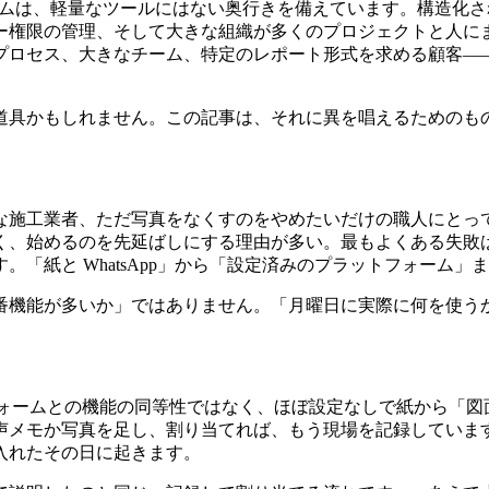
トフォームは、軽量なツールにはない奥行きを備えています。構造
ー権限の管理、そして大きな組織が多くのプロジェクトと人に
プロセス、大きなチーム、特定のレポート形式を求める顧客―
道具かもしれません。この記事は、それに異を唱えるためのも
な施工業者、ただ写真をなくすのをやめたいだけの職人にとっ
く、始めるのを先延ばしにする理由が多い。最もよくある失敗
「紙と WhatsApp」から「設定済みのプラットフォーム
番機能が多いか」ではありません。「月曜日に実際に何を使う
ットフォームとの機能の同等性ではなく、ほぼ設定なしで紙から「
声メモか写真を足し、割り当てれば、もう現場を記録していま
入れたその日に起きます。