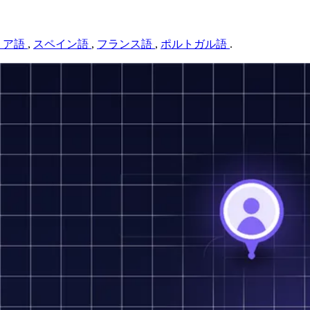
リア語
,
スペイン語
,
フランス語
,
ポルトガル語
.