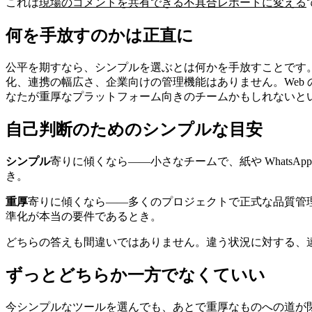
これは
現場のコメントを共有できる不具合レポートに変える
何を手放すのかは正直に
公平を期すなら、シンプルを選ぶとは何かを手放すことです。
化、連携の幅広さ、企業向けの管理機能はありません。Web 
なたが重厚なプラットフォーム向きのチームかもしれないと
自己判断のためのシンプルな目安
シンプル
寄りに傾くなら――小さなチームで、紙や Whats
き。
重厚
寄りに傾くなら――多くのプロジェクトで正式な品質管
準化が本当の要件であるとき。
どちらの答えも間違いではありません。違う状況に対する、
ずっとどちらか一方でなくていい
今シンプルなツールを選んでも、あとで重厚なものへの道が