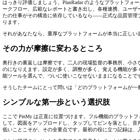
はっきり評価しましょう。PlanRadar のようなプラッ
ークフロー、広範なレポートと書き出し、各種連携、ユーザ
たの仕事がその構造に依存しているなら――正式な品質管理
ります。
それがあなたなら、重厚なプラットフォームが本当に正しい
その力が摩擦に変わるところ
奥行きの裏返しは摩擦です。二人の現場監督の事務所、小さ
のになりえます。設定が多く、調整が多く、覚える機能が多
能ツールを選んで、ついに使いこなせないままになることです。
そうしたチームにとって問いは「どのプラットフォームが一
シンプルな第一歩という選択肢
ここで PinMy は正直に位置づけます。フル機能のプラ
して。図面をアップロードし、タップしてピンを落とし、音
低いことこそが、その全要点です。最初の役に立つ記録は、