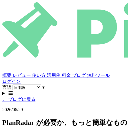
概要
レビュー
使い方
活用例
料金
ブログ
無料ツール
ログイン
言語
▾
☰
← ブログに戻る
2026/06/29
PlanRadar が必要か、もっと簡単なも