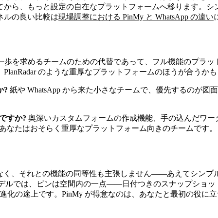
てから、もっと設定の自在なプラットフォームへ移ります。シ
ネルの良い比較は
現場調整における PinMy と WhatsApp の違い
一歩を求めるチームのための代替であって、フル機能のプラッ
anRadar のような重厚なプラットフォームのほうが合うか
か?
紙や WhatsApp から来た小さなチームで、優先するの
ですか?
奥深いカスタムフォームの作成機能、手の込んだワーク
ら、あなたはおそらく重厚なプラットフォーム向きのチームです。
ではなく、それとの機能の同等性も主張しません――あえてシン
D モデルでは、ピンは空間内の一点――日付つきのスナップショ
まだ進化の途上です。PinMy が得意なのは、あなたと最初の