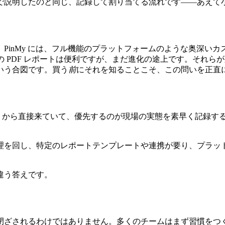
で説明したのと同じ、記録して割り当てる流れです――あえて
PinMy には、フル機能のプラットフォームのような奥深い
の PDF レポートは便利ですが、まだ進化の途上です。それ
いう合図です。買う
前
にそれを知ることこそ、この問いを正直
App から直接来ていて、優先するのが現場の実態を素早く記
理を回し、特定のレポートテンプレートや連携が要り、プラッ
違う答えです。
閉ざされるわけではありません。多くのチームはまず習慣をつ