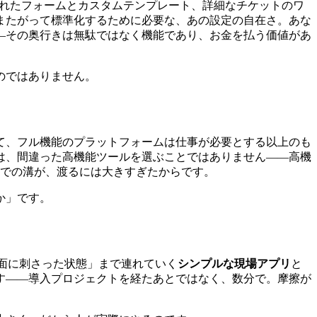
化されたフォームとカスタムテンプレート、詳細なチケットのワ
またがって標準化するために必要な、あの設定の自在さ。あな
―その奥行きは無駄ではなく機能であり、お金を払う価値があ
のではありません。
て、フル機能のプラットフォームは仕事が必要とする以上のも
は、間違った高機能ツールを選ぶことではありません――高機
」までの溝が、渡るには大きすぎたからです。
か」です。
図面に刺さった状態」まで連れていく
シンプルな現場アプリ
と
す――導入プロジェクトを経たあとではなく、数分で。摩擦が