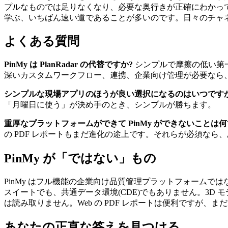
プルなものでは足りなくなり、必要な奥行きが正確にわかっ
学ぶ、いちばん速い道であることが多いのです。日々のチャ
よくある質問
PinMy は PlanRadar の代替ですか?
シンプルで摩擦の低い第
深いカスタムワークフロー、連携、企業向け管理が必要なら、Pl
シンプルな現場アプリのほうが良い選択になるのはいつです
「月曜日に使う」が決め手のとき、シンプルが勝ちます。
重厚なプラットフォームができて PinMy ができないことは何
の PDF レポートもまだ進化の途上です。それらが必須な
PinMy が「ではない」もの
PinMy はフル機能の企業向け品質管理プラットフォーム
スイートでも、共通データ環境(CDE)でもありません。3
は読み取りません。Web の PDF レポートは便利ですが、
あなたの正直な答えを見つける