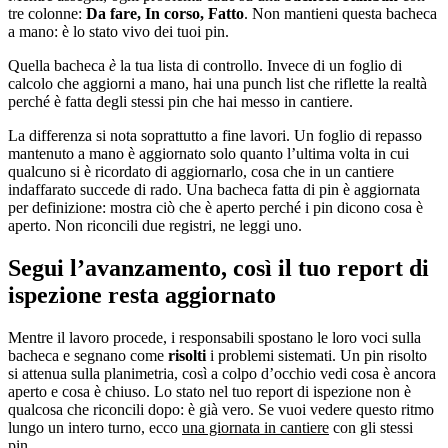
tre colonne:
Da fare, In corso, Fatto
. Non mantieni questa bacheca
a mano: è lo stato vivo dei tuoi pin.
Quella bacheca
è
la tua lista di controllo. Invece di un foglio di
calcolo che aggiorni a mano, hai una punch list che riflette la realtà
perché è fatta degli stessi pin che hai messo in cantiere.
La differenza si nota soprattutto a fine lavori. Un foglio di repasso
mantenuto a mano è aggiornato solo quanto l’ultima volta in cui
qualcuno si è ricordato di aggiornarlo, cosa che in un cantiere
indaffarato succede di rado. Una bacheca fatta di pin è aggiornata
per definizione: mostra ciò che è aperto perché i pin dicono cosa è
aperto. Non riconcili due registri, ne leggi uno.
Segui l’avanzamento, così il tuo report di
ispezione resta aggiornato
Mentre il lavoro procede, i responsabili spostano le loro voci sulla
bacheca e segnano come
risolti
i problemi sistemati. Un pin risolto
si attenua sulla planimetria, così a colpo d’occhio vedi cosa è ancora
aperto e cosa è chiuso. Lo stato nel tuo report di ispezione non è
qualcosa che riconcili dopo: è già vero. Se vuoi vedere questo ritmo
lungo un intero turno, ecco
una giornata in cantiere
con gli stessi
pin.