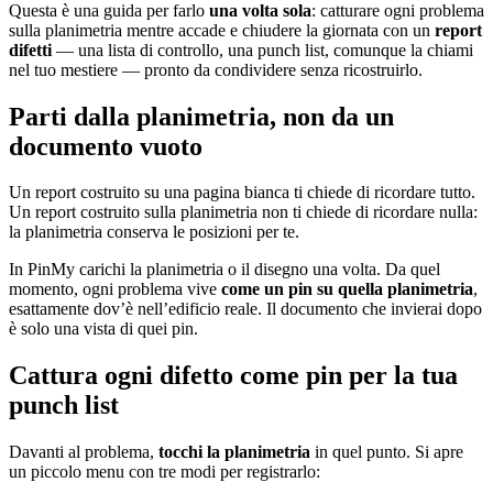
Questa è una guida per farlo
una volta sola
: catturare ogni problema
sulla planimetria mentre accade e chiudere la giornata con un
report
difetti
— una lista di controllo, una punch list, comunque la chiami
nel tuo mestiere — pronto da condividere senza ricostruirlo.
Parti dalla planimetria, non da un
documento vuoto
Un report costruito su una pagina bianca ti chiede di ricordare tutto.
Un report costruito sulla planimetria non ti chiede di ricordare nulla:
la planimetria conserva le posizioni per te.
In PinMy carichi la planimetria o il disegno una volta. Da quel
momento, ogni problema vive
come un pin su quella planimetria
,
esattamente dov’è nell’edificio reale. Il documento che invierai dopo
è solo una vista di quei pin.
Cattura ogni difetto come pin per la tua
punch list
Davanti al problema,
tocchi la planimetria
in quel punto. Si apre
un piccolo menu con tre modi per registrarlo: