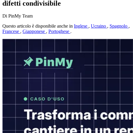
difetti condivisibile
Di PinMy Team
Questo articolo è disponibile anche in
Inglese
,
Ucraino
,
Spagnolo
,
Francese
,
Giapponese
,
Portoghese
.