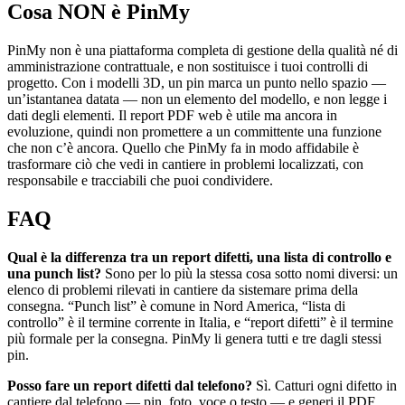
Cosa NON è PinMy
PinMy non è una piattaforma completa di gestione della qualità né di
amministrazione contrattuale, e non sostituisce i tuoi controlli di
progetto. Con i modelli 3D, un pin marca un punto nello spazio —
un’istantanea datata — non un elemento del modello, e non legge i
dati degli elementi. Il report PDF web è utile ma ancora in
evoluzione, quindi non promettere a un committente una funzione
che non c’è ancora. Quello che PinMy fa in modo affidabile è
trasformare ciò che vedi in cantiere in problemi localizzati, con
responsabile e tracciabili che puoi condividere.
FAQ
Qual è la differenza tra un report difetti, una lista di controllo e
una punch list?
Sono per lo più la stessa cosa sotto nomi diversi: un
elenco di problemi rilevati in cantiere da sistemare prima della
consegna. “Punch list” è comune in Nord America, “lista di
controllo” è il termine corrente in Italia, e “report difetti” è il termine
più formale per la consegna. PinMy li genera tutti e tre dagli stessi
pin.
Posso fare un report difetti dal telefono?
Sì. Catturi ogni difetto in
cantiere dal telefono — pin, foto, voce o testo — e generi il PDF