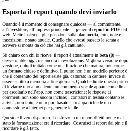
Esporta il report quando devi inviarlo
Quando è il momento di consegnare qualcosa — al committente,
all’investitore, all’impresa principale — generi il
report in PDF
dal
web. Mette insieme i pin: posizioni sulla planimetria, foto, note e
trascrizioni, e stato attuale. Quello che avresti passato la serata a
scrivere si monta da ciò che hai già catturato.
Sii chiaro con chi lo riceve: il report è attualmente in
beta (β)
—
davvero utile oggi, ma ancora in evoluzione. Migliora versione dopo
versione, quindi trattalo come una funzione che matura, non come
un formato chiuso e definitivo. Il punto non è un modello perfetto: è
che il contenuto del report esiste già, catturato in cantiere, invece di
essere scritto a memoria a fine giornata. Qualche limite onesto prima
di inviarne uno a un cliente: un commento vocale appare come link
per ascoltarlo nell’app, non come trascrizione; le risposte ai
commenti non sono ancora incluse; i contatori in testata contano le
attività, non i pin; e un report basato su mappa richiede una
connessione a internet per generare le tile.
Questo è il vero risparmio. Lo sforzo in un report difetti non è mai
stato la formattazione; era il ricordare. Costruisci il report dai pin e il
ricordare è già fatto.