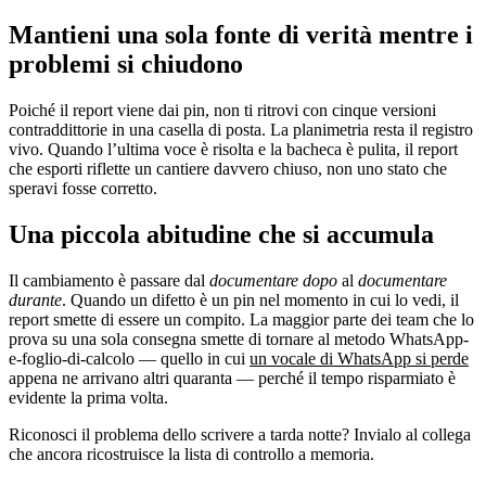
Mantieni una sola fonte di verità mentre i
problemi si chiudono
Poiché il report viene dai pin, non ti ritrovi con cinque versioni
contraddittorie in una casella di posta. La planimetria resta il registro
vivo. Quando l’ultima voce è risolta e la bacheca è pulita, il report
che esporti riflette un cantiere davvero chiuso, non uno stato che
speravi fosse corretto.
Una piccola abitudine che si accumula
Il cambiamento è passare dal
documentare dopo
al
documentare
durante
. Quando un difetto è un pin nel momento in cui lo vedi, il
report smette di essere un compito. La maggior parte dei team che lo
prova su una sola consegna smette di tornare al metodo WhatsApp-
e-foglio-di-calcolo — quello in cui
un vocale di WhatsApp si perde
appena ne arrivano altri quaranta — perché il tempo risparmiato è
evidente la prima volta.
Riconosci il problema dello scrivere a tarda notte? Invialo al collega
che ancora ricostruisce la lista di controllo a memoria.