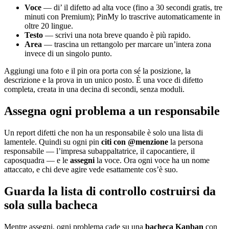
Voce
— di’ il difetto ad alta voce (fino a 30 secondi gratis, tre
minuti con Premium); PinMy lo trascrive automaticamente in
oltre 20 lingue.
Testo
— scrivi una nota breve quando è più rapido.
Area
— trascina un rettangolo per marcare un’intera zona
invece di un singolo punto.
Aggiungi una foto e il pin ora porta con sé la posizione, la
descrizione e la prova in un unico posto. È una voce di difetto
completa, creata in una decina di secondi, senza moduli.
Assegna ogni problema a un responsabile
Un report difetti che non ha un responsabile è solo una lista di
lamentele. Quindi su ogni pin
citi con @menzione
la persona
responsabile — l’impresa subappaltatrice, il capocantiere, il
caposquadra — e le
assegni
la voce. Ora ogni voce ha un nome
attaccato, e chi deve agire vede esattamente cos’è suo.
Guarda la lista di controllo costruirsi da
sola sulla bacheca
Mentre assegni, ogni problema cade su una
bacheca Kanban
con