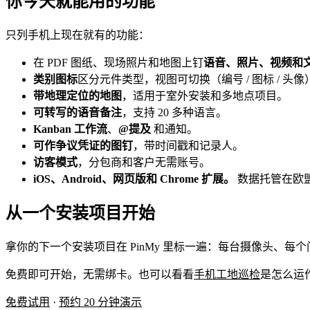
你今天就能用的功能
只列手机上现在就有的功能：
在 PDF 图纸、现场照片和地图上钉
语音、照片、视频和
类别图标
区分元件类型，视图可切换（编号 / 图标 / 头像
带地理定位的地图
，适用于室外安装和多地点项目。
可转写的语音备注
，支持 20 多种语言。
Kanban 工作流
、
@提及
和通知。
可作争议凭证的图钉
，带时间戳和记录人。
访客模式
，分包商和客户无需账号。
iOS、Android、网页版和 Chrome 扩展。
数据托管在欧盟
从一个安装项目开始
拿你的下一个安装项目在 PinMy 里标一遍：每台摄像头
免费即可开始，无需绑卡。也可以看看
手机工地巡检
是怎么运
免费试用
·
预约 20 分钟演示