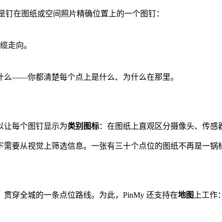
件都是钉在图纸或空间照片精确位置上的一个图钉：
缆走向。
什么——你都清楚每个点上是什么、为什么在那里。
以让每个图钉显示为
类别图标
：在图纸上直观区分摄像头、传感
下需要从视觉上筛选信息。一张有三十个点位的图纸不再是一锅
穿全城的一条点位路线。为此，PinMy 还支持在
地图
上工作