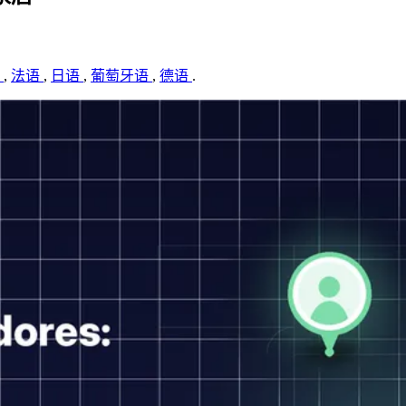
语
,
法语
,
日语
,
葡萄牙语
,
德语
.