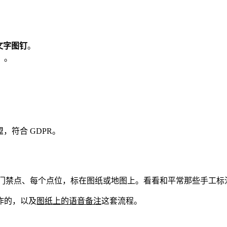
文字图钉
。
）。
，符合 GDPR。
、每个门禁点、每个点位，标在图纸或地图上。看看和平常那些手工
作的，以及
图纸上的语音备注
这套流程。