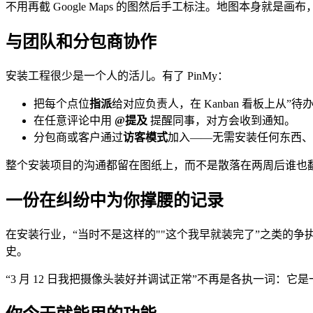
不用再截 Google Maps 的图然后手工标注。地图本身就
与团队和分包商协作
安装工程很少是一个人的活儿。有了 PinMy：
把每个点位
指派
给对应负责人，在 Kanban 看板上从”待
在任意评论中用
@提及
提醒同事，对方会收到通知。
分包商或客户通过
访客模式
加入——无需安装任何东西、
整个安装项目的沟通都留在图纸上，而不是散落在两周后谁也翻不到的
一份在纠纷中为你撑腰的记录
在安装行业，“当时不是这样的""这个我早就装完了”之类的争
史。
“3 月 12 日我把摄像头装好并调试正常”不再是各执一词