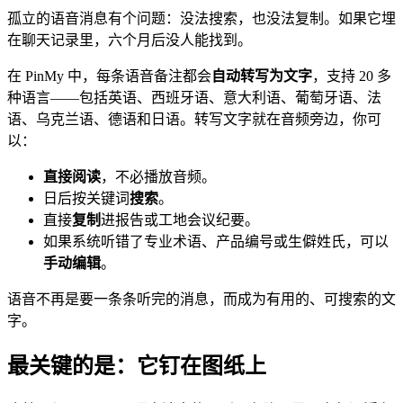
孤立的语音消息有个问题：没法搜索，也没法复制。如果它埋
在聊天记录里，六个月后没人能找到。
在 PinMy 中，每条语音备注都会
自动转写为文字
，支持 20 多
种语言——包括英语、西班牙语、意大利语、葡萄牙语、法
语、乌克兰语、德语和日语。转写文字就在音频旁边，你可
以：
直接阅读
，不必播放音频。
日后按关键词
搜索
。
直接
复制
进报告或工地会议纪要。
如果系统听错了专业术语、产品编号或生僻姓氏，可以
手动编辑
。
语音不再是要一条条听完的消息，而成为有用的、可搜索的文
字。
最关键的是：它钉在图纸上