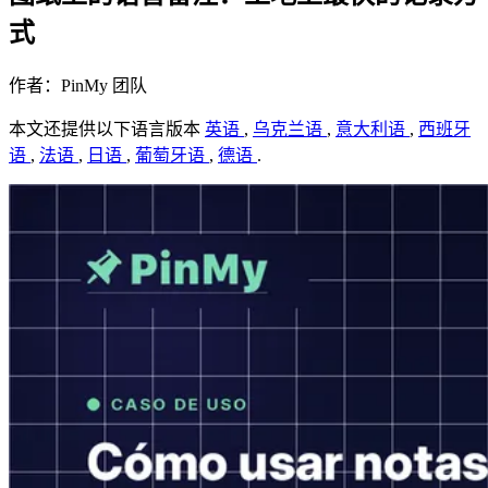
式
作者：PinMy 团队
本文还提供以下语言版本
英语
,
乌克兰语
,
意大利语
,
西班牙
语
,
法语
,
日语
,
葡萄牙语
,
德语
.