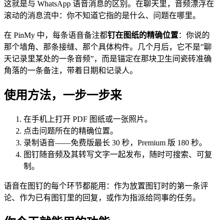
这就是与 WhatsApp 语音消息的区别。在聊天里，音频漂浮在
滚动的消息流中：你不知道它指的是什么、问题在哪里。
在 PinMy 中，每条语音备注都
钉在图纸的精确位置
：你说的
那个墙角、那条接缝、那个具体构件。几个月后，它不是”聊
天记录里某处的一条音频”，而是锚定在那块卫生间瓷砖准确
角落的一条备注，带着日期和记录人。
使用方法，一步一步来
在手机上打开 PDF 图纸或一张照片。
点击问题所在的精确位置。
录制语音——免费版最长 30 秒，Premium 版 180 秒。
图钉随音频及其转写文字一起发布，随时可搜索、可复
制。
语音在图钉的每个环节都能用：作为放置图钉时的第一条评
论、作为已有图钉里的回复，或作为指派给同事的任务。