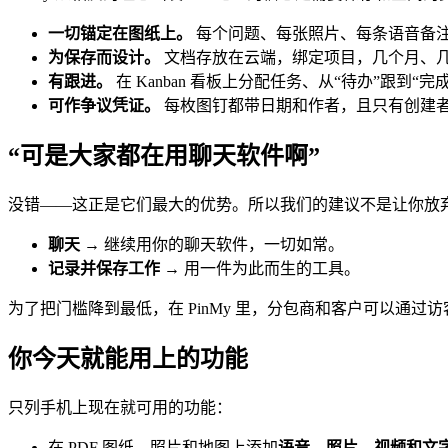
一切锚定在图纸上。
每个问题、每张照片、每条语音备
为保存而设计。
文档存放在云端，绑定项目，几个月、
有跟进。
在 Kanban 看板上分配任务、从“待办”跟到“完
可作争议凭证。
每枚图钉都带日期和作者，且只有创建
“可是大家都在用聊天软件啊”
没错——这正是它们最大的优势。所以我们的建议不是让你放
聊天
→ 继续用你的聊天软件，一切如常。
记录并保存工作
→ 用一件为此而生的工具。
为了把门槛降到最低，在 PinMy 里，分包商和客户可以通过
你今天就能用上的功能
只列手机上现在就可用的功能：
在 PDF 图纸、照片和地图上添加
语音、照片、视频和文