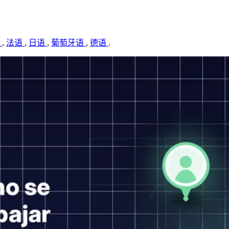
语
,
法语
,
日语
,
葡萄牙语
,
德语
.