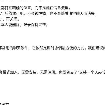
注都钉在精确的位置，而不是漂在信息流里。
几年后依然可用。不会被埋掉，也不会随着清空聊天而消失。
成”、再关闭。
者本人能删除。记录保持完整。
弃常用的聊天软件，它依然是即时协调最方便的方式。我们建议
访客模式加入，无需安装、无需注册。你既省去了“又装一个 Ap
字图钉
。