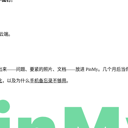
在云端。
来——问题、要紧的照片、文档——放进 PinMy。几个月后
比
，以及为什么
手机备忘录不够用
。