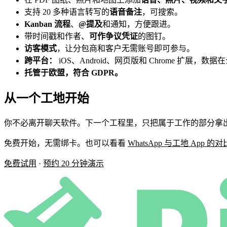
支持 20 多种语言转写的
语音备注
，可搜索。
Kanban 流程
、
@提及
和通知，方便跟进。
带时间戳和作者、
可作争议凭证
的图钉。
访客模式
，让分包商和客户无需账号即可参与。
跨平台：
iOS、Android、网页版和 Chrome 扩展，数据
托管于欧盟，符合 GDPR。
从一个工地开始
你不必离开聊天软件。下一个工程里，只把属于工作的部分拿出
免费开始，无需绑卡。也可以看看
WhatsApp 与工地 App 的对
免费试用
·
预约 20 分钟演示