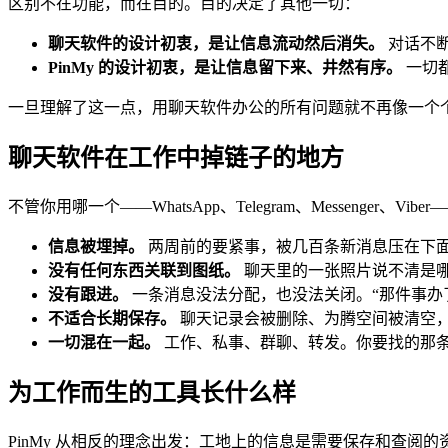
区别不在功能，而在目的。目的决定了其他一切：
聊天软件的设计初衷，是让信息流动然后消失。
对话不
PinMy 的设计初衷，是让信息留下来、井然有序。
一切
一旦理解了这一点，用聊天软件办公的所有问题就不再像一个
聊天软件在工作中掉链子的地方
不管你用哪一个——WhatsApp、Telegram、Messenger、Vib
信息被埋掉。
两周前的要紧事，被几百条新消息压在下
没有任何东西关联到图纸。
聊天里的一张照片说不清是
没有跟进。
一条消息没法分配，也没法关闭。“那件事办
不适合长期保存。
聊天记录会被删除、为腾空间被清空
一切混在一起。
工作、私事、群聊、转发。你要找的那
为工作而生的工具长什么样
PinMy 从相反的理念出发：工地上的信息是需要保存和查阅