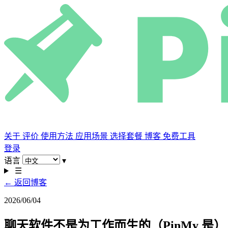
关于
评价
使用方法
应用场景
选择套餐
博客
免费工具
登录
语言
▾
☰
← 返回博客
2026/06/04
聊天软件不是为工作而生的（PinMy 是）