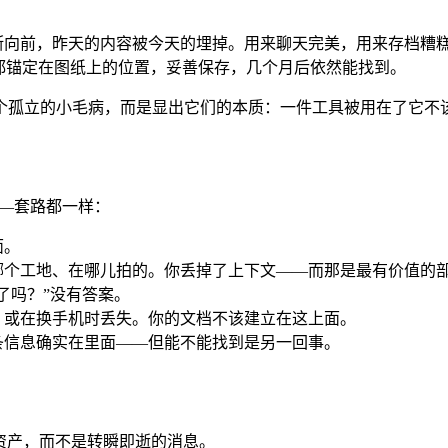
断向前，昨天的内容被今天的埋掉。用来聊天完美，用来存档糟
都锚定在图纸上的位置，妥善保存，几个月后依然能找到。
个孤立的小毛病，而是显出它们的本质：一件工具被用在了它不
er——套路都一样：
面。
哪个工地、在哪儿拍的。你丢掉了上下文——而那是最有价值的
了吗？”没有答案。
，或在换手机时丢失。你的文档不该建立在这上面。
条信息确实在里面——但能不能找到是另一回事。
的资产，而不是转瞬即逝的消息。