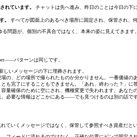
されています。
チャットは先へ進み、昨日のことは今日の下
ます。
すべてが図面上のあるべき場所に固定され、保管され、
ゆる問題が、個別の不具合ではなく、本来の姿に見えてきます
、Viber――パターンは同じです。
新しいメッセージの下に埋葬されます。
現場の、どの場所で撮られたものか分かりません。一番価値の
ことも完了にすることもできません。「あれ、終わった？」に
、容量確保のために空にされ、機種変更で失われます。あなた
送。必要な情報はどこかにある――でも見つけるのは別の話で
、流れていくメッセージではなく、保管して参照すべき資産だと
も、フィードに流れるのではなく、正確な位置にピンで固定さ