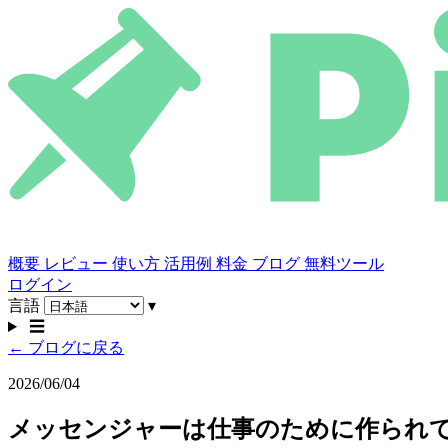
概要
レビュー
使い方
活用例
料金
ブログ
無料ツール
ログイン
言語
▾
☰
← ブログに戻る
2026/06/04
メッセンジャーは仕事のために作られてい