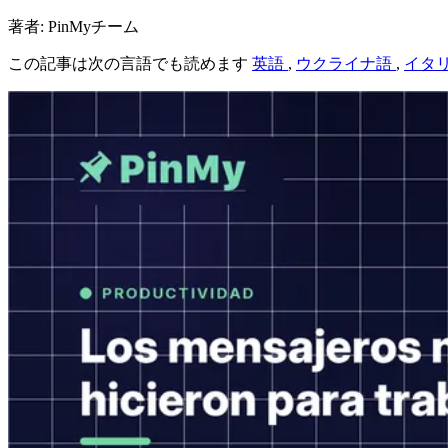
著者: PinMyチーム
この記事は次の言語でも読めます
英語
,
ウクライナ語
,
イタ