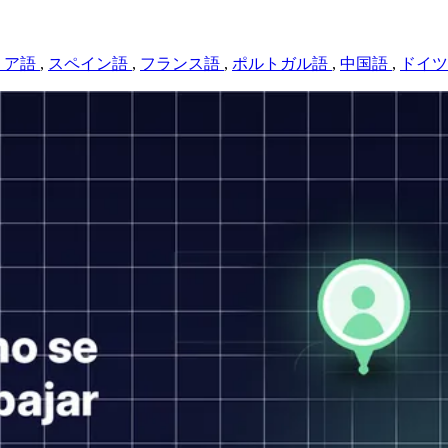
リア語
,
スペイン語
,
フランス語
,
ポルトガル語
,
中国語
,
ドイ