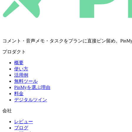
コメント・音声メモ・タスクをプランに直接ピン留め。PinMyは決定を
プロダクト
概要
使い方
活用例
無料ツール
PinMyを選ぶ理由
料金
デジタルツイン
会社
レビュー
ブログ