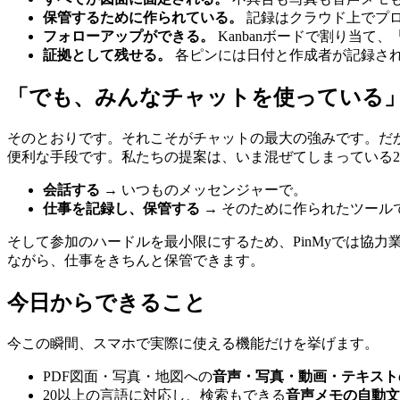
保管するために作られている。
記録はクラウド上でプ
フォローアップができる。
Kanbanボードで割り当
証拠として残せる。
各ピンには日付と作成者が記録さ
「でも、みんなチャットを使っている
そのとおりです。それこそがチャットの最大の強みです。だ
便利な手段です。私たちの提案は、いま混ぜてしまっている
会話する
→ いつものメッセンジャーで。
仕事を記録し、保管する
→ そのために作られたツール
そして参加のハードルを最小限にするため、PinMyでは協
ながら、仕事をきちんと保管できます。
今日からできること
今この瞬間、スマホで実際に使える機能だけを挙げます。
PDF図面・写真・地図への
音声・写真・動画・テキスト
20以上の言語に対応し、検索もできる
音声メモの自動文