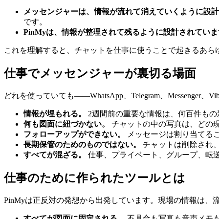
メッセンジャーは、情報が流れて消えていくように設計
です。
PinMyは、情報が整理されて残るように設計されてい
これを理解すると、チャットを仕事に使うことで起きるあら
仕事でメッセンジャーが裏切る場面
どれを使っていても――WhatsApp、Telegram、Messenger
情報が埋もれる。
2週間前の重要な情報は、何百件もの
何も図面に紐づかない。
チャットの中の写真は、どの
フォローアップができない。
メッセージは割り当てる
長期保管のためのものではない。
チャットは削除され
すべてが混ざる。
仕事、プライベート、グループ、転
仕事のために作られたツールとは
PinMyは正反対の発想から出発しています。現場の情報は
すべてが図面に固定される。
不具合も写真も音声メモ