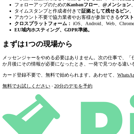
フォローアップのための
Kanbanフロー
、
@メンション
タイムスタンプと作成者付きで
証拠として残せるピン
。
アカウント不要で協力業者やお客様が参加できる
ゲスト
クロスプラットフォーム：
iOS、Android、Web、C
EU域内ホスティング、GDPR準拠。
まずは1つの現場から
メッセンジャーをやめる必要はありません。次の仕事で、「仕
か月後にその情報が必要になったとき、一発で見つかる違い
カード登録不要で、無料で始められます。あわせて、
What
無料でお試しください
·
20分のデモを予約