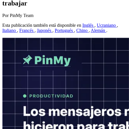
trabajar
Por PinMy Team
Esta publicación también está disponible en
Inglés
,
Ucraniano
,
Italiano
,
Francés
,
Japonés
,
Portugués
,
Chino
,
Alemán
.