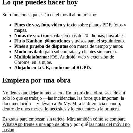
Lo que puedes hacer hoy
Solo funciones que están en el móvil ahora mismo:
Pines de voz, foto, vídeo y texto
sobre planos PDF, fotos y
mapas.
Notas de voz transcritas
en más de 20 idiomas, buscables.
Flujo Kanban
,
@menciones
y avisos para el seguimiento.
Pines a prueba de disputas
con marca de tiempo y autor.
Modo invitado
para subcontratas y clientes sin cuenta.
Multiplataforma:
iOS, Android, web y extensión de
Chrome, en la nube.
Alojado en la UE, conforme al RGPD.
Empieza por una obra
No tienes que dejar tu mensajero. En tu próxima obra, saca de ahí
solo lo que es trabajo —las incidencias, las fotos que importan, la
documentación— y llévalo a PinMy. Mira la diferencia cuando,
dentro de unos meses, lo necesites y lo encuentres a la primera.
Es gratis para empezar, sin tarjeta. Mira también cómo se compara
WhatsApp frente a una app de obra
y por qué
las notas del móvil no
bastan
.