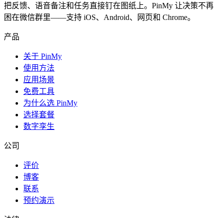
把反馈、语音备注和任务直接钉在图纸上。PinMy 让决策不再
困在微信群里——支持 iOS、Android、网页和 Chrome。
产品
关于 PinMy
使用方法
应用场景
免费工具
为什么选 PinMy
选择套餐
数字孪生
公司
评价
博客
联系
预约演示