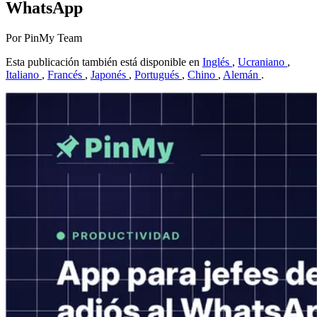
WhatsApp
Por PinMy Team
Esta publicación también está disponible en
Inglés
,
Ucraniano
,
Italiano
,
Francés
,
Japonés
,
Portugués
,
Chino
,
Alemán
.