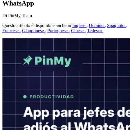
WhatsApp
Di PinMy Team
Questo articolo è disponibile anche in
Inglese
,
Ucraino
,
Spagnolo
,
Francese
,
Giapponese
,
Portoghese
,
Cinese
,
Tedesco
.