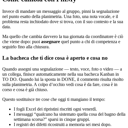
Invece di mandare un messaggio al gruppo, pinni la segnalazione
nel punto esatto della planimetria. Una foto, una nota vocale, e il
problema resta inchiodato dove si trova, con il suo contesto e la sua
data.
Ma quello che cambia davvero la tua giornata da coordinatore è ciò
che viene dopo: puoi
assegnare
quel punto a chi di competenza e
seguirlo fino alla chiusura.
La bacheca che ti dice cosa è aperto e cosa no
Quando assegni una segnalazione — testo, voce, foto o video — a
un collega, finisce automaticamente nella sua bacheca Kanban in
TO DO. Quando lui la sposta in DONE, il commento risulta risolto
sulla planimetria. A colpo d’occhio vedi cosa è da fare, cosa è in
corso e cosa è già chiuso.
Questo sostituisce tre cose che oggi ti mangiano il tempo:
I fogli Excel dei ripristini riscritti ogni venerdì.
I messaggi “qualcuno ha sistemato quella cosa del bagno della
settimana scorsa?” sparsi in cinque gruppi.
I registri dei difetti ricostruiti a memoria sei mesi dopo.