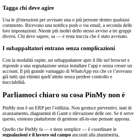
Tagga chi deve agire
Usa le @menzioni per avvisare una o più persone dentro qualsiasi
commento. Ricevono una notifica push o via email, a seconda delle
loro impostazioni. Niente più inoltri dello stesso avviso a tre gruppi
diversi. Chi deve sapere, sa — e resta traccia che è stato avvisato.
I subappaltatori entrano senza complicazioni
Con la modalità ospite, un subappaltatore apre il file nel browser e
risponde a una segnalazione senza installare l’app e senza creare un
account. Il più grande vantaggio di WhatsApp era che ce l’avevano
già tutti; qui elimini quell’attrito senza perdere controllo e
tracciabilità.
Parliamoci chiaro su cosa PinMy non è
PinMy non è un ERP per l’edilizia. Non gestisce preventivi, stati di
avanzamento, diagrammi di Gantt o rilevazione delle ore. Se ti serve
questo, esistono piattaforme di gestione all-in-one pensate apposta.
Quello che PinMy fa — e tiene semplice — è coordinare le
segnalazioni e il lavoro sul campo
ancorati alla planimetria,