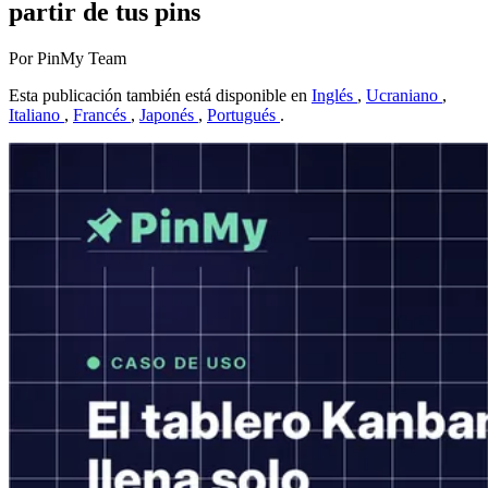
partir de tus pins
Por PinMy Team
Esta publicación también está disponible en
Inglés
,
Ucraniano
,
Italiano
,
Francés
,
Japonés
,
Portugués
.