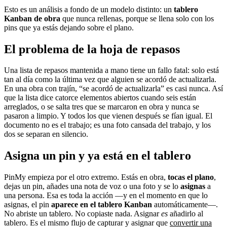
Esto es un análisis a fondo de un modelo distinto: un
tablero
Kanban de obra
que nunca rellenas, porque se llena solo con los
pins que ya estás dejando sobre el plano.
El problema de la hoja de repasos
Una lista de repasos mantenida a mano tiene un fallo fatal: solo está
tan al día como la última vez que alguien se acordó de actualizarla.
En una obra con trajín, “se acordó de actualizarla” es casi nunca. Así
que la lista dice catorce elementos abiertos cuando seis están
arreglados, o se salta tres que se marcaron en obra y nunca se
pasaron a limpio. Y todos los que vienen después se fían igual. El
documento no es el trabajo; es una foto cansada del trabajo, y los
dos se separan en silencio.
Asigna un pin y ya está en el tablero
PinMy empieza por el otro extremo. Estás en obra,
tocas el plano
,
dejas un pin, añades una nota de voz o una foto y se lo
asignas
a
una persona. Esa es toda la acción —y en el momento en que lo
asignas, el pin
aparece en el tablero Kanban
automáticamente—.
No abriste un tablero. No copiaste nada. Asignar
es
añadirlo al
tablero. Es el mismo flujo de capturar y asignar que
convertir una