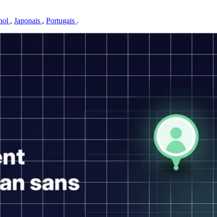
nol
,
Japonais
,
Portugais
.