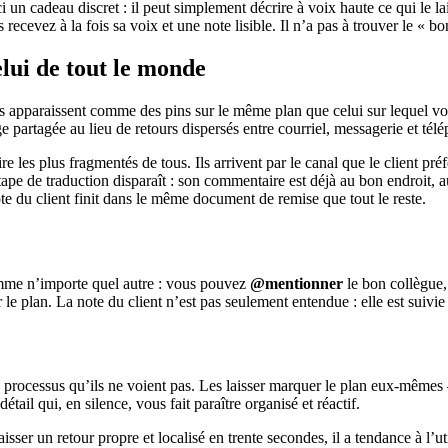
ci un cadeau discret : il peut simplement décrire à voix haute ce qui le 
vez à la fois sa voix et une note lisible. Il n’a pas à trouver le « bon 
lui de tout le monde
s apparaissent comme des pins sur le même plan que celui sur lequel votr
 partagée au lieu de retours dispersés entre courriel, messagerie et tél
 les plus fragmentés de tous. Ils arrivent par le canal que le client préfè
 étape de traduction disparaît : son commentaire est déjà au bon endroit,
ote du client finit dans le même document de remise que tout le reste.
omme n’importe quel autre : vous pouvez
@mentionner
le bon collègue, 
r le plan. La note du client n’est pas seulement entendue : elle est suivi
un processus qu’ils ne voient pas. Les laisser marquer le plan eux-même
ail qui, en silence, vous fait paraître organisé et réactif.
aisser un retour propre et localisé en trente secondes, il a tendance à l’