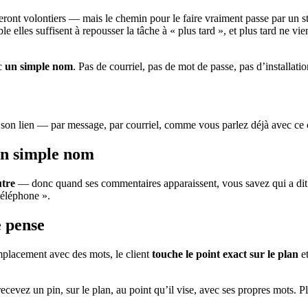
eront volontiers — mais le chemin pour le faire vraiment passe par un sto
le elles suffisent à repousser la tâche à « plus tard », et plus tard ne vien
ec
un simple nom
. Pas de courriel, pas de mot de passe, pas d’installatio
son lien — par message, par courriel, comme vous parlez déjà avec ce cl
 un simple nom
utre
— donc quand ses commentaires apparaissent, vous savez qui a dit qu
 téléphone ».
e pense
emplacement avec des mots, le client
touche le point exact sur le plan
et
recevez un pin, sur le plan, au point qu’il vise, avec ses propres mots. P