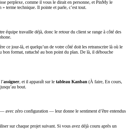
laisse perplexe, comme il vous le dirait en personne, et PinMy le
» terme technique. Il pointe et parle, c’est tout.
e équipe travaille déjà, donc le retour du client se range à côté des
éphone.
re ce jour-là, et quelqu’un de votre côté doit les retranscrire là où le
 au bon format, rattaché au bon point du plan. De là, il débouche
l’
assigner
, et il apparaît sur le
tableau Kanban
(À faire, En cours,
e jusqu’au bout.
s — avec zéro configuration — leur donne le sentiment d’être entendus
utiliser sur chaque projet suivant. Si vous avez déjà couru après un