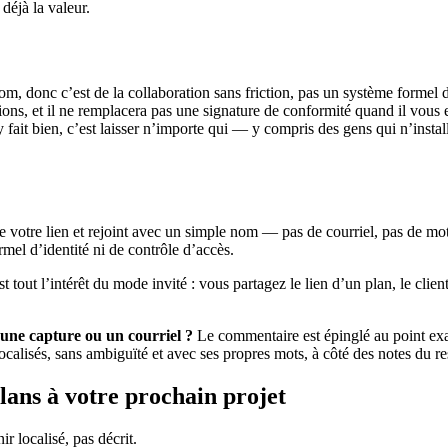
déjà la valeur.
om, donc c’est de la collaboration sans friction, pas un système formel d’
ons, et il ne remplacera pas une signature de conformité quand il vou
ait bien, c’est laisser n’importe qui — y compris des gens qui n’instal
 votre lien et rejoint avec un simple nom — pas de courriel, pas de mot d
rmel d’identité ni de contrôle d’accès.
t tout l’intérêt du mode invité : vous partagez le lien d’un plan, le clie
u’une capture ou un courriel ?
Le commentaire est épinglé au point exac
localisés, sans ambiguïté et avec ses propres mots, à côté des notes du re
plans à votre prochain projet
r localisé, pas décrit.