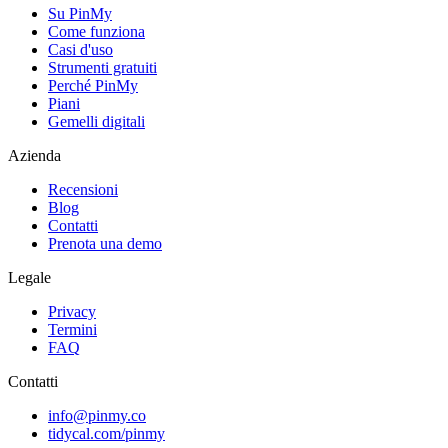
Su PinMy
Come funziona
Casi d'uso
Strumenti gratuiti
Perché PinMy
Piani
Gemelli digitali
Azienda
Recensioni
Blog
Contatti
Prenota una demo
Legale
Privacy
Termini
FAQ
Contatti
info@pinmy.co
tidycal.com/pinmy