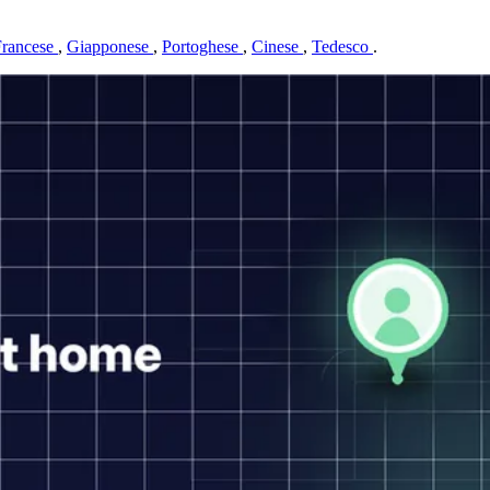
Francese
,
Giapponese
,
Portoghese
,
Cinese
,
Tedesco
.