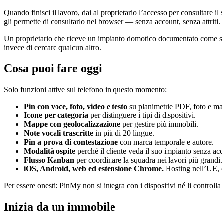
Quando finisci il lavoro, dai al proprietario l’accesso per consultare i
gli permette di consultarlo nel browser — senza account, senza attriti.
Un proprietario che riceve un impianto domotico documentato come si
invece di cercare qualcun altro.
Cosa puoi fare oggi
Solo funzioni attive sul telefono in questo momento:
Pin con voce, foto, video e testo
su planimetrie PDF, foto e m
Icone per categoria
per distinguere i tipi di dispositivi.
Mappe con geolocalizzazione
per gestire più immobili.
Note vocali trascritte
in più di 20 lingue.
Pin a prova di contestazione
con marca temporale e autore.
Modalità ospite
perché il cliente veda il suo impianto senza ac
Flusso Kanban
per coordinare la squadra nei lavori più grandi.
iOS, Android, web ed estensione Chrome.
Hosting nell’UE,
Per essere onesti: PinMy non si integra con i dispositivi né li controll
Inizia da un immobile