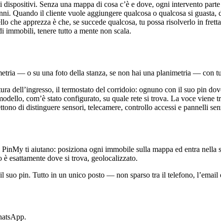
dispositivi. Senza una mappa di cosa c’è e dove, ogni intervento parte 
nni. Quando il cliente vuole aggiungere qualcosa o qualcosa si guasta, 
ello che apprezza è che, se succede qualcosa, tu possa risolverlo in fre
 di immobili, tenere tutto a mente non scala.
metria — o su una foto della stanza, se non hai una planimetria — con tu
tura dell’ingresso, il termostato del corridoio: ognuno con il suo pin do
dello, com’è stato configurato, su quale rete si trova. La voce viene tras
tono di distinguere sensori, telecamere, controllo accessi e pannelli sen
 PinMy ti aiutano: posiziona ogni immobile sulla mappa ed entra nella su
 è esattamente dove si trova, geolocalizzato.
il suo pin. Tutto in un unico posto — non sparso tra il telefono, l’email
WhatsApp.