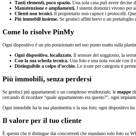
Tanti elementi, poco spazio.
Una sola casa può avere decine di 
Manutenzione e ampliamenti.
I sistemi domotici vivono per a
Clienti non tecnici.
Il proprietario non capisce i protocolli. Qu
Più immobili insieme.
Se gestisci affitti brevi o un portafoglio
Come lo risolve PinMy
Ogni dispositivo è un pin posizionato nel suo punto esatto sulla plani
Ogni dispositivo, localizzato.
Il sensore del soggiorno, la serra
Con la sua scheda tecnica.
Una foto e una nota vocale con il mo
Distinguibile a colpo d’occhio.
Le icone per categoria ti permet
Più immobili, senza perdersi
Se gestisci più appartamenti o un complesso residenziale, le
mappe
di
cercando di ricordare “quale appartamento era questo?”, ogni impianto
Ogni immobile ha la sua planimetria o la sua foto; ogni dispositivo ha 
Il valore per il tuo cliente
È questo che ti distingue dai concorrenti che mandano solo foto su 