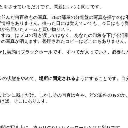
いことをさせているだけです。問題はいつも同じです。
並んだ何百枚もの写真。2Bの部屋の分電盤の写真を探すのは
置情報もありません。撮った日には覚えていても、今日はもう
弟から届いたミームと買い物リスト。
ますね」はプロの引き渡しではなく、あなたの印象を下げる混
分の写真が消えます。整理されたコピーはどこにもありません
かし実態はブラックホールです。すべてが入っていき、必要な
ラの状態をやめて、
場所に固定される
ようにすることです。自
まピンに残すだけ。しかしその写真は今や、どの案件のものか
開けば、そこにあります。
空間の写真上に。終わりのないカメラロールとはお別れです。