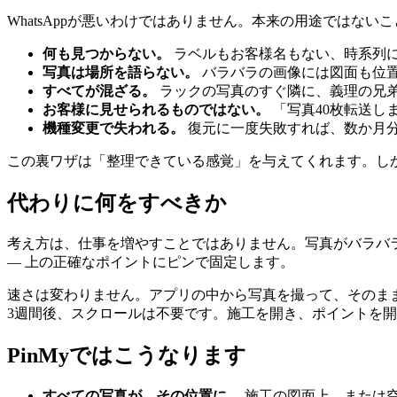
WhatsAppが悪いわけではありません。本来の用途ではな
何も見つからない。
ラベルもお客様名もない、時系列に
写真は場所を語らない。
バラバラの画像には図面も位
すべてが混ざる。
ラックの写真のすぐ隣に、義理の兄
お客様に見せられるものではない。
「写真40枚転送し
機種変更で失われる。
復元に一度失敗すれば、数か月
この裏ワザは「整理できている感覚」を与えてくれます。し
代わりに何をすべきか
考え方は、仕事を増やすことではありません。写真がバラバ
― 上の正確なポイントにピンで固定します。
速さは変わりません。アプリの中から写真を撮って、そのま
3週間後、スクロールは不要です。施工を開き、ポイントを
PinMyではこうなります
すべての写真が、その位置に。
施工の図面上、または