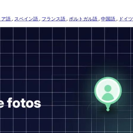
リア語
,
スペイン語
,
フランス語
,
ポルトガル語
,
中国語
,
ドイ