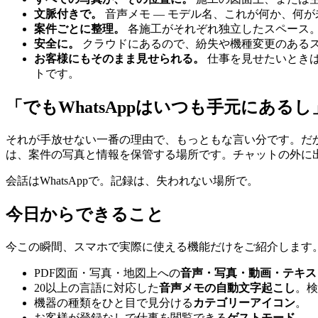
文脈付きで。
音声メモ ― モデル名、これが何か、何
案件ごとに整理。
各施工がそれぞれ独立したスペース
安全に。
クラウドにあるので、紛失や機種変更のある
お客様にもそのまま見せられる。
仕事を見せたいとき
トです。
「でもWhatsAppはいつも手元にあるし
それが手放せない一番の理由で、もっともな言い分です。だから
は、案件の写真と情報を保管する場所です。チャットの外に
会話はWhatsAppで。記録は、失われない場所で。
今日からできること
今この瞬間、スマホで実際に使える機能だけをご紹介します
PDF図面・写真・地図上への
音声・写真・動画・テキス
20以上の言語に対応した
音声メモの自動文字起こし
。検
機器の種類をひと目で見分ける
カテゴリーアイコン
。
お客様が登録なしで仕事を閲覧できる
ゲストモード
。