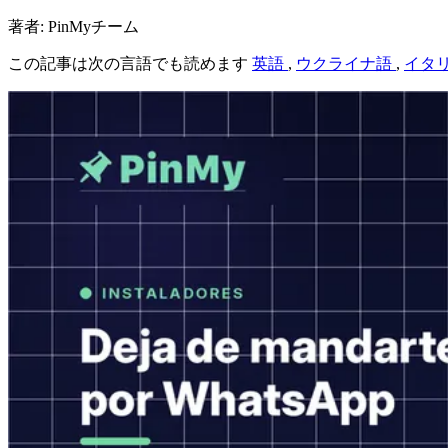
著者: PinMyチーム
この記事は次の言語でも読めます
英語
,
ウクライナ語
,
イタ