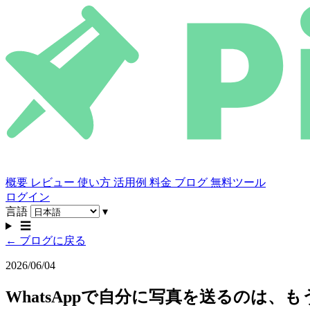
概要
レビュー
使い方
活用例
料金
ブログ
無料ツール
ログイン
言語
▾
☰
← ブログに戻る
2026/06/04
WhatsAppで自分に写真を送るのは、