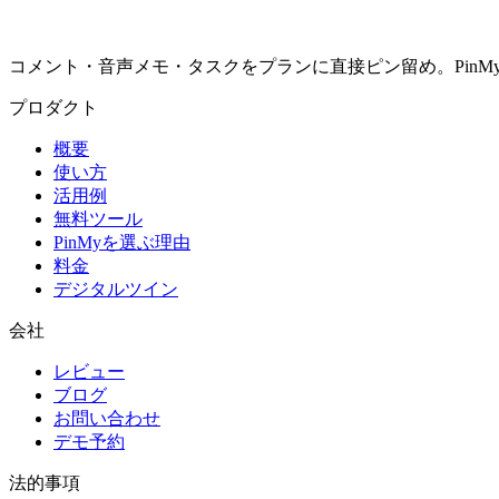
コメント・音声メモ・タスクをプランに直接ピン留め。PinMyは決定を
プロダクト
概要
使い方
活用例
無料ツール
PinMyを選ぶ理由
料金
デジタルツイン
会社
レビュー
ブログ
お問い合わせ
デモ予約
法的事項