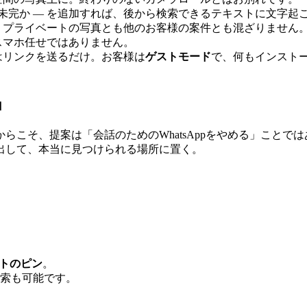
が未完か ― を追加すれば、後から検索できるテキストに文字起
。プライベートの写真とも他のお客様の案件とも混ざりません
スマホ任せではありません。
はリンクを送るだけ。お客様は
ゲストモード
で、何もインスト
」
こそ、提案は「会話のためのWhatsAppをやめる」ことでは
出して、本当に見つけられる場所に置く。
。
トのピン
。
索も可能です。