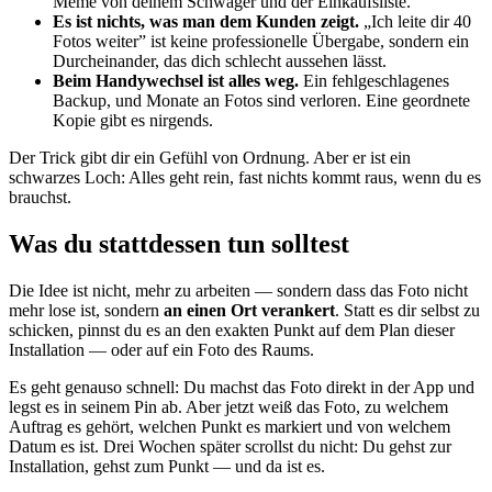
Meme von deinem Schwager und der Einkaufsliste.
Es ist nichts, was man dem Kunden zeigt.
„Ich leite dir 40
Fotos weiter” ist keine professionelle Übergabe, sondern ein
Durcheinander, das dich schlecht aussehen lässt.
Beim Handywechsel ist alles weg.
Ein fehlgeschlagenes
Backup, und Monate an Fotos sind verloren. Eine geordnete
Kopie gibt es nirgends.
Der Trick gibt dir ein Gefühl von Ordnung. Aber er ist ein
schwarzes Loch: Alles geht rein, fast nichts kommt raus, wenn du es
brauchst.
Was du stattdessen tun solltest
Die Idee ist nicht, mehr zu arbeiten — sondern dass das Foto nicht
mehr lose ist, sondern
an einen Ort verankert
. Statt es dir selbst zu
schicken, pinnst du es an den exakten Punkt auf dem Plan dieser
Installation — oder auf ein Foto des Raums.
Es geht genauso schnell: Du machst das Foto direkt in der App und
legst es in seinem Pin ab. Aber jetzt weiß das Foto, zu welchem
Auftrag es gehört, welchen Punkt es markiert und von welchem
Datum es ist. Drei Wochen später scrollst du nicht: Du gehst zur
Installation, gehst zum Punkt — und da ist es.