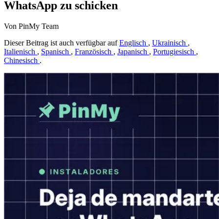
WhatsApp zu schicken
Von PinMy Team
Dieser Beitrag ist auch verfügbar auf
Englisch
,
Ukrainisch
,
Italienisch
,
Spanisch
,
Französisch
,
Japanisch
,
Portugiesisch
,
Chinesisch
.