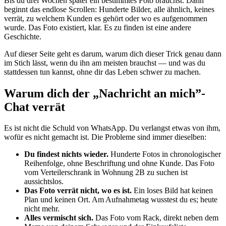
Bis du drei Wochen später ein bestimmtes Foto brauchst. Dann
beginnt das endlose Scrollen: Hunderte Bilder, alle ähnlich, keines
verrät, zu welchem Kunden es gehört oder wo es aufgenommen
wurde. Das Foto existiert, klar. Es zu finden ist eine andere
Geschichte.
Auf dieser Seite geht es darum, warum dich dieser Trick genau dann
im Stich lässt, wenn du ihn am meisten brauchst — und was du
stattdessen tun kannst, ohne dir das Leben schwer zu machen.
Warum dich der „Nachricht an mich”-
Chat verrät
Es ist nicht die Schuld von WhatsApp. Du verlangst etwas von ihm,
wofür es nicht gemacht ist. Die Probleme sind immer dieselben:
Du findest nichts wieder.
Hunderte Fotos in chronologischer
Reihenfolge, ohne Beschriftung und ohne Kunde. Das Foto
vom Verteilerschrank in Wohnung 2B zu suchen ist
aussichtslos.
Das Foto verrät nicht, wo es ist.
Ein loses Bild hat keinen
Plan und keinen Ort. Am Aufnahmetag wusstest du es; heute
nicht mehr.
Alles vermischt sich.
Das Foto vom Rack, direkt neben dem