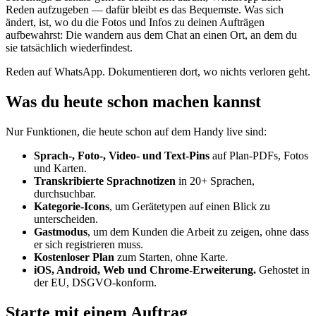
Reden aufzugeben — dafür bleibt es das Bequemste. Was sich
ändert, ist, wo du die Fotos und Infos zu deinen Aufträgen
aufbewahrst: Die wandern aus dem Chat an einen Ort, an dem du
sie tatsächlich wiederfindest.
Reden auf WhatsApp. Dokumentieren dort, wo nichts verloren geht.
Was du heute schon machen kannst
Nur Funktionen, die heute schon auf dem Handy live sind:
Sprach-, Foto-, Video- und Text-Pins
auf Plan-PDFs, Fotos
und Karten.
Transkribierte Sprachnotizen
in 20+ Sprachen,
durchsuchbar.
Kategorie-Icons
, um Gerätetypen auf einen Blick zu
unterscheiden.
Gastmodus
, um dem Kunden die Arbeit zu zeigen, ohne dass
er sich registrieren muss.
Kostenloser Plan
zum Starten, ohne Karte.
iOS, Android, Web und Chrome-Erweiterung.
Gehostet in
der EU, DSGVO-konform.
Starte mit einem Auftrag