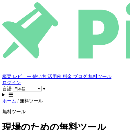
概要
レビュー
使い方
活用例
料金
ブログ
無料ツール
ログイン
言語
▾
☰
ホーム
/
無料ツール
無料ツール
現場のための無料ツール