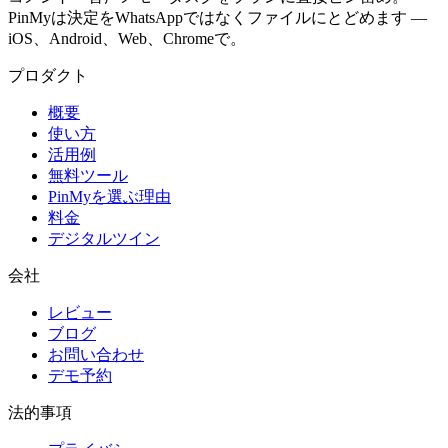
PinMyは決定をWhatsAppではなくファイルにとどめます —
iOS、Android、Web、Chromeで。
プロダクト
概要
使い方
活用例
無料ツール
PinMyを選ぶ理由
料金
デジタルツイン
会社
レビュー
ブログ
お問い合わせ
デモ予約
法的事項