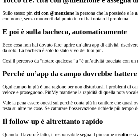
Sullo stesso pin
citi con @menzione
la persona che la possiede e le
a
con nome, senza muoverti dal punto in cui hai notato il problema.
E poi è sulla bacheca, automaticamente
Ecco cosa non hai dovuto fare: aprire un’altra app di attività, riscrive
da solo. La bacheca è solo lo stato vivo dei tuoi pin.
Così il percorso da “notare qualcosa” a “è un’attività tracciata con un r
Perché un’app da campo dovrebbe battere
Ogni campo in più è una ragione per non disturbarsi. I problemi di can
veloce e proseguono. PinMy mantiene la rapidità di quella nota vocale 
Vale la pena essere onesti sul perché conta più in cantiere che quasi o
testa su altre tre cose. Se catturare l’osservazione richiede più tempo
Il follow-up è altrettanto rapido
Quando il lavoro è fatto, il responsabile segna il pin come
risolto
e si 