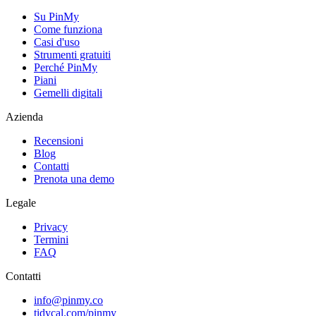
Su PinMy
Come funziona
Casi d'uso
Strumenti gratuiti
Perché PinMy
Piani
Gemelli digitali
Azienda
Recensioni
Blog
Contatti
Prenota una demo
Legale
Privacy
Termini
FAQ
Contatti
info@pinmy.co
tidycal.com/pinmy