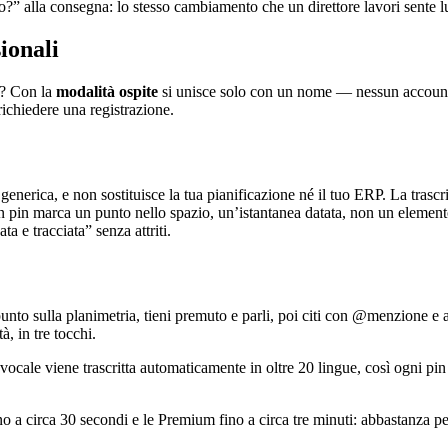
o?” alla consegna: lo stesso cambiamento che un direttore lavori sente
sionali
a? Con la
modalità ospite
si unisce solo con un nome — nessun account 
ichiedere una registrazione.
nerica, e non sostituisce la tua pianificazione né il tuo ERP. La trascr
un pin marca un punto nello spazio, un’istantanea datata, non un elemen
ta e tracciata” senza attriti.
unto sulla planimetria, tieni premuto e parli, poi citi con @menzione e as
à, in tre tocchi.
ocale viene trascritta automaticamente in oltre 20 lingue, così ogni pin 
o a circa 30 secondi e le Premium fino a circa tre minuti: abbastanza per