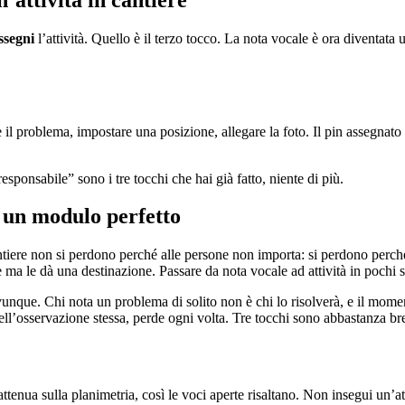
ssegni
l’attività. Quello è il terzo tocco. La nota vocale è ora diventata u
re il problema, impostare una posizione, allegare la foto. Il pin assegnato
esponsabile” sono i tre tocchi che hai già fatto, niente di più.
 un modulo perfetto
tiere non si perdono perché alle persone non importa: si perdono perché 
ma le dà una destinazione. Passare da nota vocale ad attività in pochi se
vunque. Chi nota un problema di solito non è chi lo risolverà, e il mome
 dell’osservazione stessa, perde ogni volta. Tre tocchi sono abbastanza br
attenua sulla planimetria, così le voci aperte risaltano. Non insegui un’at