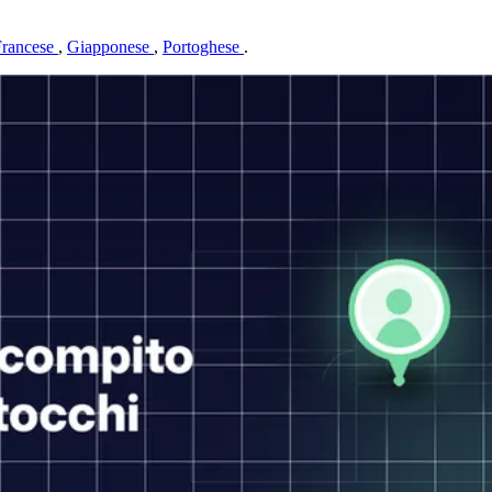
Francese
,
Giapponese
,
Portoghese
.