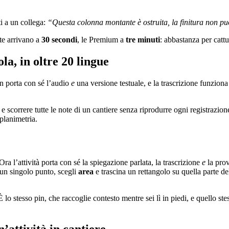
ti a un collega:
“Questa colonna montante è ostruita, la finitura non può
te arrivano a
30 secondi
, le Premium a
tre minuti
: abbastanza per cattu
ola, in oltre 20 lingue
in porta con sé l’audio
e
una versione testuale, e la trascrizione funziona
la e scorrere tutte le note di un cantiere senza riprodurre ogni registraz
 planimetria.
ra l’attività porta con sé la spiegazione parlata, la trascrizione
e
la prov
 un singolo punto, scegli
area
e trascina un rettangolo su quella parte de
lo stesso pin, che raccoglie contesto mentre sei lì in piedi, e quello s
’attività in cantiere