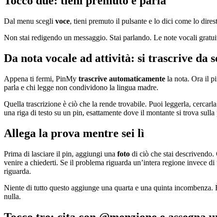
Tocco due: tieni premuto e parla
Dal menu scegli
voce
, tieni premuto il pulsante e lo dici come lo dires
Non stai redigendo un messaggio. Stai parlando. Le note vocali gratui
Da nota vocale ad attività: si trascrive da s
Appena ti fermi, PinMy
trascrive automaticamente
la nota. Ora il p
parla e chi legge non condividono la lingua madre.
Quella trascrizione è ciò che la rende trovabile. Puoi leggerla, cercar
una riga di testo su un pin, esattamente dove il montante si trova sulla
Allega la prova mentre sei lì
Prima di lasciare il pin, aggiungi una
foto
di ciò che stai descrivendo. O
venire a chiederti. Se il problema riguarda un’intera regione invece di
riguarda.
Niente di tutto questo aggiunge una quarta e una quinta incombenza. È 
nulla.
Tocco tre: cita con @menzione e assegna un