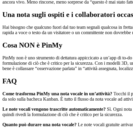
ancora vivo. Meno rincorse, meno sorprese da “questo è mai stato fatt
Una nota sugli ospiti e i collaboratori occa
Hai bisogno che qualcuno fuori dal tuo team segnali qualcosa in frett
rapida a voce o testo da un visitatore o un committente non dovrebbe r
Cosa NON è PinMy
PinMy non è uno strumento di dettatura appiccicato a un’app di to-do ge
formulazione di ciò che è critico per la sicurezza. Con i modelli 3D, 
bene è collassare “osservazione parlata” in “attività assegnata, localizza
FAQ
Come trasforma PinMy una nota vocale in un’attività?
Tocchi il p
da solo sulla bacheca Kanban. È tutto il flusso da nota vocale ad attivit
Le note vocali vengono trascritte automaticamente?
Sì. Ogni nota v
quindi rivedi la formulazione di ciò che è critico per la sicurezza.
Quanto può durare una nota vocale?
Le note vocali gratuite arrivan