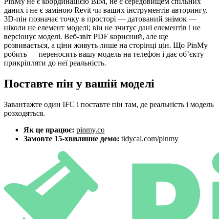
PinMy не є координацією BIM, не є середовищем спільних
даних і не є заміною Revit чи ваших інструментів авторингу.
3D-пін позначає точку в просторі — датований знімок —
ніколи не елемент моделі; він не зчитує дані елементів і не
версіонує моделі. Веб-звіт PDF корисний, але ще
розвивається, а ціни живуть лише на сторінці цін. Що PinMy
робить — переносить вашу модель на телефон і дає об’єкту
прикріпляти до неї реальність.
Поставте пін у вашій моделі
Завантажте один IFC і поставте пін там, де реальність і модель
розходяться.
Як це працює:
pinmy.co
Замовте 15-хвилинне демо:
tidycal.com/pinmy