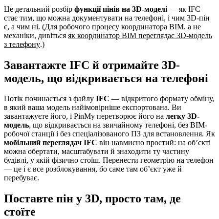
Це детальний розбір
функції
пінів на 3D-моделі
— як IFC
стає тим, що можна документувати на телефоні, і чим 3D-пін
є, а чим ні. (Для робочого процесу координатора BIM, а не
механіки, дивіться
як координатор BIM переглядає 3D-модель
з телефону
.)
Завантажте IFC й отримайте 3D-
модель, що відкривається на телефоні
Потік починається з файлу
IFC
— відкритого формату обміну,
в який ваша модель найімовірніше експортована. Ви
завантажуєте його, і PinMy перетворює його на
легку 3D-
модель
, що відкривається на звичайному телефоні, без BIM-
робочої станції і без спеціалізованого ПЗ для встановлення. Як
мобільний переглядач IFC
він навмисно простий: на об’єкті
можна обертати, масштабувати й знаходити ту частину
будівлі, у якій фізично стоїш. Перенести геометрію на телефон
— це і є все розблокування, бо саме там об’єкт уже й
перебуває.
Поставте пін у 3D, просто там, де
стоїте