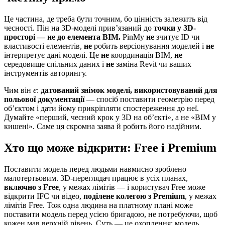
Це частина, де треба бути точним, бо цінність залежить від
чесності. Пін на 3D-моделі прив’язаний до
точки у 3D-
просторі — не до елемента BIM.
PinMy
не
зчитує ID чи
властивості елементів,
не
робить версіонування моделей і
не
інтерпретує дані моделі. Це
не
координація BIM,
не
середовище спільних даних і
не
заміна Revit чи ваших
інструментів авторингу.
Чим він
є
:
датований знімок моделі, використовуваний для
польової документації
— спосіб поставити геометрію перед
об’єктом і дати йому прикріпляти спостереження до неї.
Думайте «перший, чесний крок у 3D на об’єкті», а не «BIM у
кишені». Саме ця скромна заява й робить його надійним.
Хто що може відкрити: Free і Premium
Поставити модель перед людьми навмисно зроблено
малотертьовим. 3D-переглядач працює в усіх планах,
включно з Free
, у межах лімітів — і користувач Free може
відкрити IFC чи відео,
поділене колегою з Premium
, у межах
лімітів Free. Тож одна людина на платному плані може
поставити модель перед усією бригадою, не потребуючи, щоб
кожен мав верхній рівень. Суть — це охоплення: модель