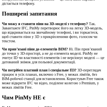
дістається телефону.
Поширені запитання
Чи можу я ставити піни на 3D-моделі з телефону?
Так.
Завантажте IFC, PinMy перетворює його на легку 3D-модель,
що відкривається на звичайному телефоні, і ви торкаєтеся,
щоб ставити піни у 3D з прикріпленими фото, голосом чи
текстом.
Чи прив’язані піни до елементів BIM?
Ні. Пін прив’язаний
до точки у 3D-просторі, а не до елемента моделі. PinMy не
зчитує ID чи властивості елементів і не версіонує моделі — це
датований знімок для польової документації.
Чи потрібен платний план і спеціальне ПЗ?
3D-переглядач
працює в усіх планах, включно з Free, у межах лімітів, без
BIM-робочої станції для встановлення. Користувач Free також
може відкрити IFC чи відео, поділене колегою з Premium, у
межах лімітів Free.
Чим PinMy НЕ є