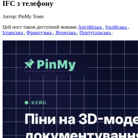
IFC з телефону
Автор: PinMy Team
Цей пост також доступний мовами
Англійська
,
Італійська
,
Іспанська
,
Французька
,
Японська
,
Португальська
.