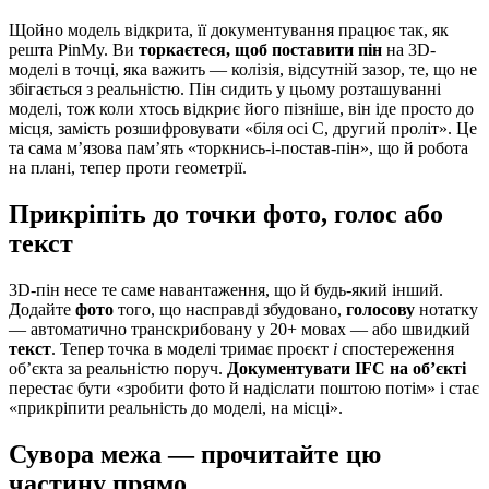
Щойно модель відкрита, її документування працює так, як
решта PinMy. Ви
торкаєтеся, щоб поставити пін
на 3D-
моделі в точці, яка важить — колізія, відсутній зазор, те, що не
збігається з реальністю. Пін сидить у цьому розташуванні
моделі, тож коли хтось відкриє його пізніше, він іде просто до
місця, замість розшифровувати «біля осі C, другий проліт». Це
та сама м’язова пам’ять «торкнись-і-постав-пін», що й робота
на плані, тепер проти геометрії.
Прикріпіть до точки фото, голос або
текст
3D-пін несе те саме навантаження, що й будь-який інший.
Додайте
фото
того, що насправді збудовано,
голосову
нотатку
— автоматично транскрибовану у 20+ мовах — або швидкий
текст
. Тепер точка в моделі тримає проєкт
і
спостереження
об’єкта за реальністю поруч.
Документувати IFC на об’єкті
перестає бути «зробити фото й надіслати поштою потім» і стає
«прикріпити реальність до моделі, на місці».
Сувора межа — прочитайте цю
частину прямо