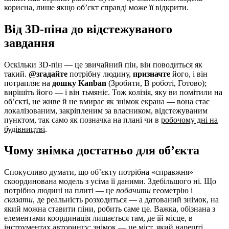
корисна, лише якщо об’єкт справді може її відкрити.
Від 3D-піна до відстежуваного
завдання
Оскільки 3D-пін — це звичайний пін, він поводиться як
такий.
@згадайте
потрібну людину,
призначте
його, і він
потрапляє на
дошку Kanban
(Зробити, В роботі, Готово);
вирішіть його — і він тьмяніє. Тож колізія, яку ви помітили на
об’єкті, не живе й не вмирає як знімок екрана — вона стає
локалізованим, закріпленим за власником, відстежуваним
пунктом, так само як позначка на плані чи в
робочому дні на
будівництві
.
Чому знімка достатньо для об’єкта
Спокусливо думати, що об’єкту потрібна «справжня»
скоординована модель з усіма її даними. Здебільшого ні. Що
потрібно людині на плиті — це
побачити
геометрію і
сказати
, де реальність розходиться — а датований знімок, на
який можна ставити піни, робить саме це. Важка, обізнана з
елементами координація лишається там, де їй місце, в
інструментах авторингу; знімок — це міст, який нарешті