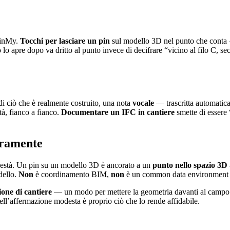
 PinMy.
Tocchi per lasciare un pin
sul modello 3D nel punto che conta —
o lo apre dopo va dritto al punto invece di decifrare “vicino al filo C,
i ciò che è realmente costruito, una nota
vocale
— trascritta automatic
tà, fianco a fianco.
Documentare un IFC in cantiere
smette di essere 
iaramente
’onestà. Un pin su un modello 3D è ancorato a un
punto nello spazio 3
dello.
Non
è coordinamento BIM,
non
è un common data environmen
one di cantiere
— un modo per mettere la geometria davanti al campo e 
ll’affermazione modesta è proprio ciò che lo rende affidabile.