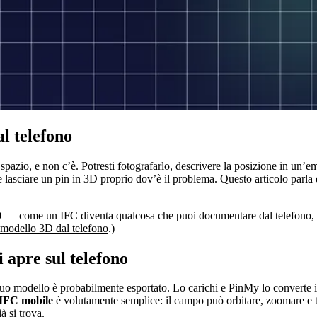
l telefono
spazio, e non c’è. Potresti fotografarlo, descrivere la posizione in un’e
vi e lasciare un pin in 3D proprio dov’è il problema. Questo articolo pa
D
— come un IFC diventa qualcosa che puoi documentare dal telefono, e 
modello 3D dal telefono
.)
 apre sul telefono
 tuo modello è probabilmente esportato. Lo carichi e PinMy lo converte
 IFC mobile
è volutamente semplice: il campo può orbitare, zoomare e trov
à si trova.