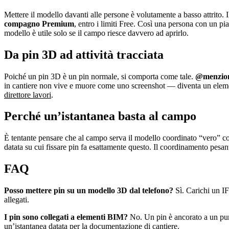
Mettere il modello davanti alle persone è volutamente a basso attrito. I
compagno Premium
, entro i limiti Free. Così una persona con un pi
modello è utile solo se il campo riesce davvero ad aprirlo.
Da pin 3D ad attività tracciata
Poiché un pin 3D è un pin normale, si comporta come tale.
@menzio
in cantiere non vive e muore come uno screenshot — diventa un elemen
direttore lavori
.
Perché un’istantanea basta al campo
È tentante pensare che al campo serva il modello coordinato “vero” con 
datata su cui fissare pin fa esattamente questo. Il coordinamento pesant
FAQ
Posso mettere pin su un modello 3D dal telefono?
Sì. Carichi un IF
allegati.
I pin sono collegati a elementi BIM?
No. Un pin è ancorato a un pun
un’istantanea datata per la documentazione di cantiere.