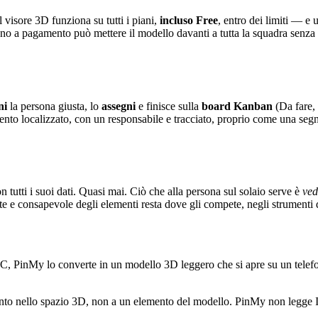
l visore 3D funziona su tutti i piani,
incluso Free
, entro dei limiti — e
ano a pagamento può mettere il modello davanti a tutta la squadra senza c
ni
la persona giusta, lo
assegni
e finisce sulla
board Kanban
(Da fare, 
to localizzato, con un responsabile e tracciato, proprio come una segn
tutti i suoi dati. Quasi mai. Ciò che alla persona sul solaio serve è
ved
e e consapevole degli elementi resta dove gli compete, negli strumenti di 
C, PinMy lo converte in un modello 3D leggero che si apre su un telefon
to nello spazio 3D, non a un elemento del modello. PinMy non legge ID