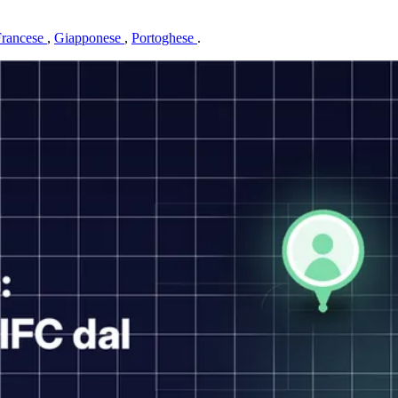
Francese
,
Giapponese
,
Portoghese
.