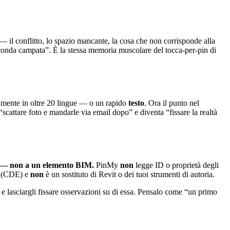
 il conflitto, lo spazio mancante, la cosa che non corrisponde alla
 seconda campata”. È la stessa memoria muscolare del tocca-per-pin di
amente in oltre 20 lingue — o un rapido
testo
. Ora il punto nel
“scattare foto e mandarle via email dopo” e diventa “fissare la realtà
D — non a un elemento BIM.
PinMy
non
legge ID o proprietà degli
t (CDE) e
non
è un sostituto di Revit o dei tuoi strumenti di autoria.
lasciargli fissare osservazioni su di essa. Pensalo come “un primo