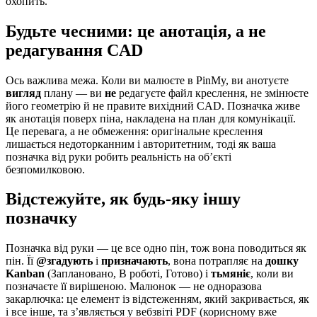
охопить.
Будьте чесними: це анотація, а не
редагування CAD
Ось важлива межа. Коли ви малюєте в PinMy, ви анотуєте
вигляд
плану — ви
не
редагуєте файл креслення, не змінюєте
його геометрію й не правите вихідний CAD. Позначка живе
як анотація поверх піна, накладена на план для комунікації.
Це перевага, а не обмеження: оригінальне креслення
лишається недоторканним і авторитетним, тоді як ваша
позначка від руки робить реальність на об’єкті
безпомилковою.
Відстежуйте, як будь-яку іншу
позначку
Позначка від руки — це все одно пін, тож вона поводиться як
пін. Її
@згадують
і
призначають
, вона потрапляє на
дошку
Kanban
(Заплановано, В роботі, Готово) і
тьмяніє
, коли ви
позначаєте її вирішеною. Малюнок — не одноразова
закарлючка: це елемент із відстеженням, який закривається, як
і все інше, та з’являється у вебзвіті PDF (корисному вже