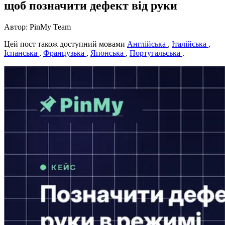
щоб позначити дефект від руки
Автор: PinMy Team
Цей пост також доступний мовами
Англійська
,
Італійська
,
Іспанська
,
Французька
,
Японська
,
Португальська
.