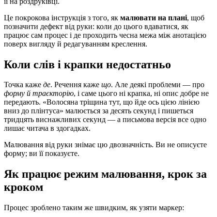
її на роздруківці.
Це покрокова інструкція з того, як
малювати на плані
, щоб
позначити дефект від руки: коли до цього вдаватися, як
працює сам процес і де проходить чесна межа між анотацією
поверх вигляду й редагуванням креслення.
Коли слів і крапки недостатньо
Точка каже
де
. Речення каже
що
. Але деякі проблеми — про
форму й траєкторію
, і саме цього ні крапка, ні опис добре не
передають. «Волосяна тріщина тут, що йде ось цією лінією
вниз до плінтуса» малюється за десять секунд і пишеться
тридцять виснажливих секунд — а письмова версія все одно
лишає читача в здогадках.
Малювання від руки знімає цю двозначність. Ви не описуєте
форму; ви її показуєте.
Як працює режим малювання, крок за
кроком
Процес зроблено таким же швидким, як узяти маркер: