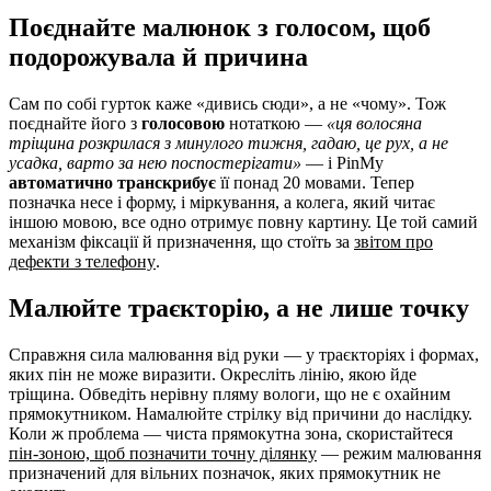
Поєднайте малюнок з голосом, щоб
подорожувала й причина
Сам по собі гурток каже «дивись сюди», а не «чому». Тож
поєднайте його з
голосовою
нотаткою —
«ця волосяна
тріщина розкрилася з минулого тижня, гадаю, це рух, а не
усадка, варто за нею поспостерігати»
— і PinMy
автоматично транскрибує
її понад 20 мовами. Тепер
позначка несе і форму, і міркування, а колега, який читає
іншою мовою, все одно отримує повну картину. Це той самий
механізм фіксації й призначення, що стоїть за
звітом про
дефекти з телефону
.
Малюйте траєкторію, а не лише точку
Справжня сила малювання від руки — у траєкторіях і формах,
яких пін не може виразити. Окресліть лінію, якою йде
тріщина. Обведіть нерівну пляму вологи, що не є охайним
прямокутником. Намалюйте стрілку від причини до наслідку.
Коли ж проблема — чиста прямокутна зона, скористайтеся
пін-зоною, щоб позначити точну ділянку
— режим малювання
призначений для вільних позначок, яких прямокутник не