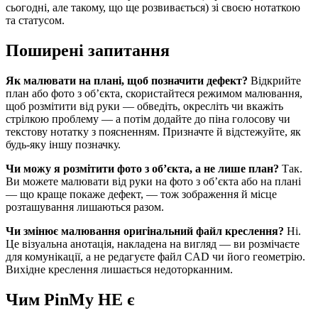
сьогодні, але такому, що ще розвивається) зі своєю нотаткою
та статусом.
Поширені запитання
Як малювати на плані, щоб позначити дефект?
Відкрийте
план або фото з об’єкта, скористайтеся режимом малювання,
щоб розмітити від руки — обведіть, окресліть чи вкажіть
стрілкою проблему — а потім додайте до піна голосову чи
текстову нотатку з поясненням. Призначте й відстежуйте, як
будь-яку іншу позначку.
Чи можу я розмітити фото з об’єкта, а не лише план?
Так.
Ви можете малювати від руки на фото з об’єкта або на плані
— що краще покаже дефект, — тож зображення й місце
розташування лишаються разом.
Чи змінює малювання оригінальний файл креслення?
Ні.
Це візуальна анотація, накладена на вигляд — ви розмічаєте
для комунікації, а не редагуєте файл CAD чи його геометрію.
Вихідне креслення лишається недоторканним.
Чим PinMy НЕ є