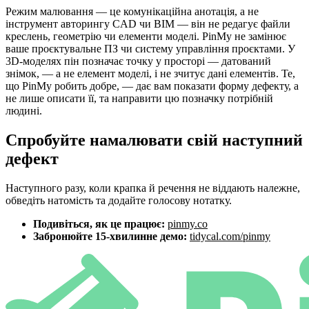
Режим малювання — це комунікаційна анотація, а не
інструмент авторингу CAD чи BIM — він не редагує файли
креслень, геометрію чи елементи моделі. PinMy не замінює
ваше проєктувальне ПЗ чи систему управління проєктами. У
3D-моделях пін позначає точку у просторі — датований
знімок, — а не елемент моделі, і не зчитує дані елементів. Те,
що PinMy робить добре, — дає вам показати форму дефекту, а
не лише описати її, та направити цю позначку потрібній
людині.
Спробуйте намалювати свій наступний
дефект
Наступного разу, коли крапка й речення не віддають належне,
обведіть натомість та додайте голосову нотатку.
Подивіться, як це працює:
pinmy.co
Забронюйте 15-хвилинне демо:
tidycal.com/pinmy