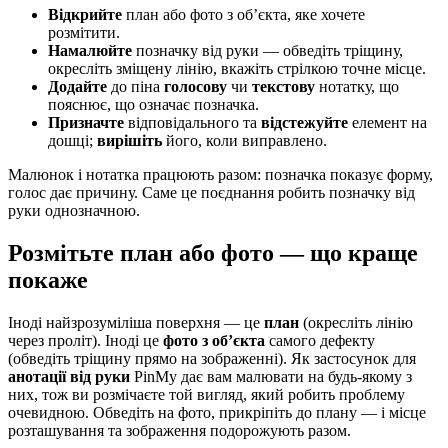
Відкрийте
план або фото з об’єкта, яке хочете
розмітити.
Намалюйте
позначку від руки — обведіть тріщину,
окресліть зміщену лінію, вкажіть стрілкою точне місце.
Додайте
до піна
голосову
чи
текстову
нотатку, що
пояснює, що означає позначка.
Призначте
відповідального та
відстежуйте
елемент на
дошці;
вирішіть
його, коли виправлено.
Малюнок і нотатка працюють разом: позначка показує форму,
голос дає причину. Саме це поєднання робить позначку від
руки однозначною.
Розмітьте план або фото — що краще
покаже
Іноді найзрозуміліша поверхня — це
план
(окресліть лінію
через проліт). Іноді це
фото з об’єкта
самого дефекту
(обведіть тріщину прямо на зображенні). Як застосунок для
анотації від руки
PinMy дає вам малювати на будь-якому з
них, тож ви розмічаєте той вигляд, який робить проблему
очевидною. Обведіть на фото, прикріпіть до плану — і місце
розташування та зображення подорожують разом.