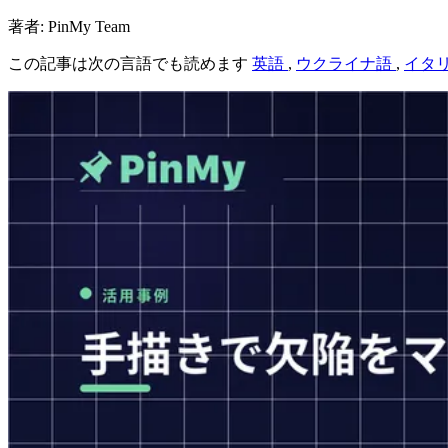
著者: PinMy Team
この記事は次の言語でも読めます
英語
,
ウクライナ語
,
イタ