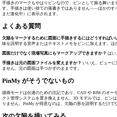
手描きのマークもやはりピンなので、ピンとして振る舞いま
す。手描きは使い捨ての落書きではありません——ほかのすべて
まだ進化中）に表示されます。
よくある質問
欠陥をマークするために図面に手描きするにはどうすればい
味を説明する音声またはテキストメモをピンに加えます。ほ
図面だけでなく現場写真にもマークアップできますか？
はい
手描きは元の図面ファイルを変えますか？
いいえ。ビューに
ません。元の図面は手つかずのままです。
PinMy がそうでないもの
描画モードは伝達のための注記であり、CAD や BIM の
クト管理システムを置き換えません。3D モデルでは、ピン
りません。PinMy が得意なのは、欠陥の形を説明するだ
次の欠陥を描いてみる