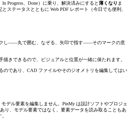
o、In Progress、Done）に乗り、解決済みにすると
薄くなり
ま
テータスとともに Web PDF レポート（今日でも便利、
クし——丸で囲む、なぞる、矢印で指す——そのマークの意
手描きできるので、ビジュアルと位置が一緒に保たれます。
のであり、CAD ファイルやそのジオメトリを編集してはい
モデル要素を編集しません。PinMy は設計ソフトやプロジェ
であり、モデル要素ではなく、要素データを読み取ることもあ
す。