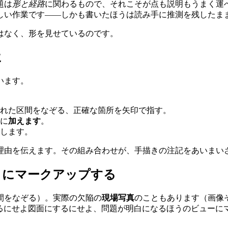
題は
形と経路
に関わるもので、それこそが点も説明もうまく運
たしい作業です——しかも書いたほうは読み手に推測を残したま
はなく、形を見せているのです。
に
います。
れた区間をなぞる、正確な箇所を矢印で指す。
に
加えます
。
します。
理由を伝えます。その組み合わせが、手描きの注記をあいまい
うにマークアップする
間をなぞる）。実際の欠陥の
現場写真
のこともあります（画像
プするにせよ図面にするにせよ、問題が明白になるほうのビュー