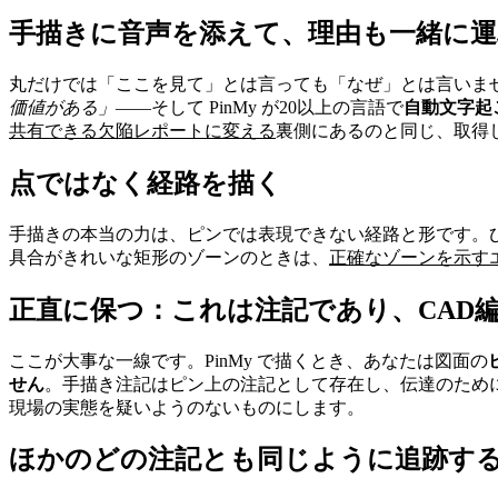
手描きに音声を添えて、理由も一緒に運
丸だけでは「ここを見て」とは言っても「なぜ」とは言いま
価値がある」
——そして PinMy が20以上の言語で
自動文字起
共有できる欠陥レポートに変える
裏側にあるのと同じ、取得
点ではなく経路を描く
手描きの本当の力は、ピンでは表現できない経路と形です。
具合がきれいな矩形のゾーンのときは、
正確なゾーンを示す
正直に保つ：これは注記であり、CAD
ここが大事な一線です。PinMy で描くとき、あなたは図面の
せん
。手描き注記はピン上の注記として存在し、伝達のため
現場の実態を疑いようのないものにします。
ほかのどの注記とも同じように追跡す