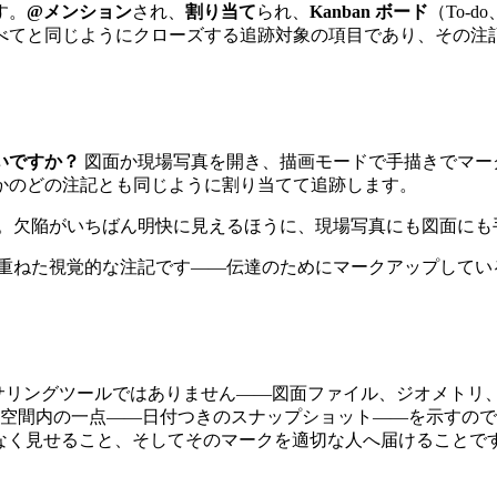
す。
@メンション
され、
割り当て
られ、
Kanban ボード
（To-d
と同じようにクローズする追跡対象の項目であり、その注記とス
いですか？
図面か現場写真を開き、描画モードで手描きでマー
かのどの注記とも同じように割り当てて追跡します。
。欠陥がいちばん明快に見えるほうに、現場写真にも図面にも
重ねた視覚的な注記です——伝達のためにマークアップしている
オーサリングツールではありません——図面ファイル、ジオメトリ、
は空間内の一点——日付つきのスナップショット——を示すの
けでなく見せること、そしてそのマークを適切な人へ届けることで