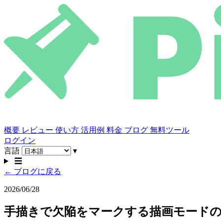
概要
レビュー
使い方
活用例
料金
ブログ
無料ツール
ログイン
言語
▾
☰
← ブログに戻る
2026/06/28
手描きで欠陥をマークする描画モード