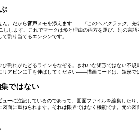
ぶ
せん。だから
音声
メモを添えます——
「このヘアクラック、先
こし
します。これでマークは形と理由の両方を運び、別の言語
して割り当てるエンジンです。
ひび割れがたどるラインをなぞる。きれいな矩形ではない不規
エリアピン
に手を伸ばしてください——描画モードは、矩形で
編集ではない
ビュー
に注記しているのであって、図面ファイルを編集したり、
に図面に重ねられます。それは限界ではなく機能です。元の図
る