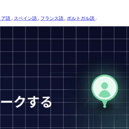
リア語
,
スペイン語
,
フランス語
,
ポルトガル語
.