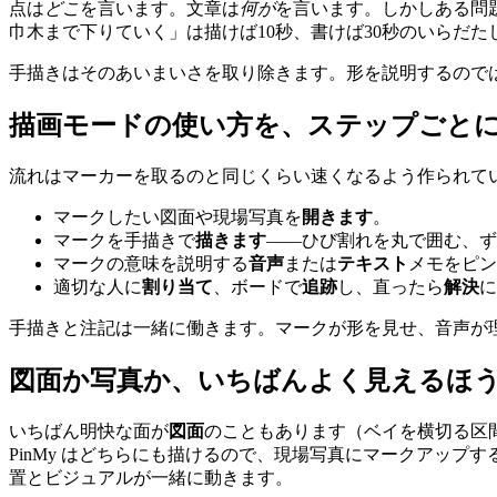
点は
どこ
を言います。文章は
何が
を言います。しかしある問
巾木まで下りていく」は描けば10秒、書けば30秒のいらだ
手描きはそのあいまいさを取り除きます。形を説明するので
描画モードの使い方を、ステップごと
流れはマーカーを取るのと同じくらい速くなるよう作られて
マークしたい図面や現場写真を
開きます
。
マークを手描きで
描きます
——ひび割れを丸で囲む、ず
マークの意味を説明する
音声
または
テキスト
メモをピン
適切な人に
割り当て
、ボードで
追跡
し、直ったら
解決
に
手描きと注記は一緒に働きます。マークが形を見せ、音声が
図面か写真か、いちばんよく見えるほ
いちばん明快な面が
図面
のこともあります（ベイを横切る区
PinMy はどちらにも描けるので、現場写真にマークアッ
置とビジュアルが一緒に動きます。