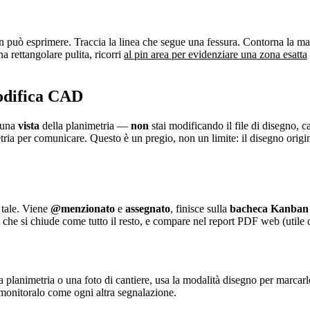
n può esprimere. Traccia la linea che segue una fessura. Contorna la ma
a rettangolare pulita, ricorri
al pin area per evidenziare una zona esatta
odifica CAD
 una
vista
della planimetria —
non
stai modificando il file di disegno, 
ia per comunicare. Questo è un pregio, non un limite: il disegno origina
tale. Viene
@menzionato
e
assegnato
, finisce sulla
bacheca Kanban
he si chiude come tutto il resto, e compare nel report PDF web (utile og
a planimetria o una foto di cantiere, usa la modalità disegno per marcar
 monitoralo come ogni altra segnalazione.