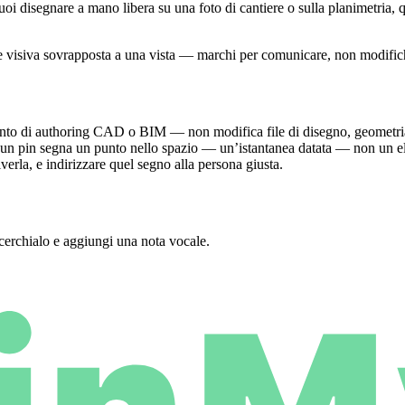
uoi disegnare a mano libera su una foto di cantiere o sulla planimetria, q
isiva sovrapposta a una vista — marchi per comunicare, non modifichi i
to di authoring CAD o BIM — non modifica file di disegno, geometria o
D, un pin segna un punto nello spazio — un’istantanea datata — non un 
verla, e indirizzare quel segno alla persona giusta.
cerchialo e aggiungi una nota vocale.