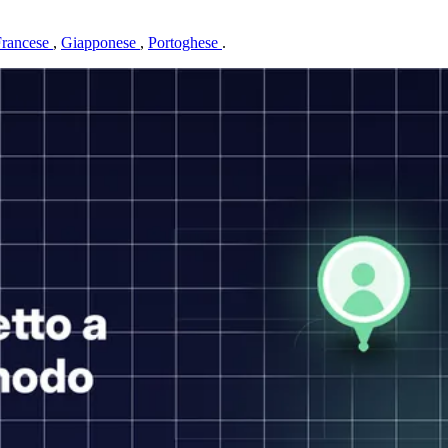
Francese
,
Giapponese
,
Portoghese
.