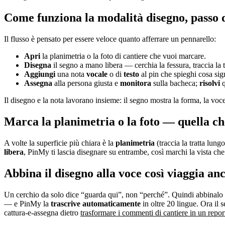
Come funziona la modalità disegno, passo 
Il flusso è pensato per essere veloce quanto afferrare un pennarello:
Apri
la planimetria o la foto di cantiere che vuoi marcare.
Disegna
il segno a mano libera — cerchia la fessura, traccia la tr
Aggiungi
una nota
vocale
o di
testo
al pin che spieghi cosa sign
Assegna
alla persona giusta e
monitora
sulla bacheca;
risolvi
q
Il disegno e la nota lavorano insieme: il segno mostra la forma, la vo
Marca la planimetria o la foto — quella ch
A volte la superficie più chiara è la
planimetria
(traccia la tratta lun
libera
, PinMy ti lascia disegnare su entrambe, così marchi la vista che
Abbina il disegno alla voce così viaggia an
Un cerchio da solo dice “guarda qui”, non “perché”. Quindi abbinalo
— e PinMy la
trascrive automaticamente
in oltre 20 lingue. Ora il 
cattura-e-assegna dietro
trasformare i commenti di cantiere in un report