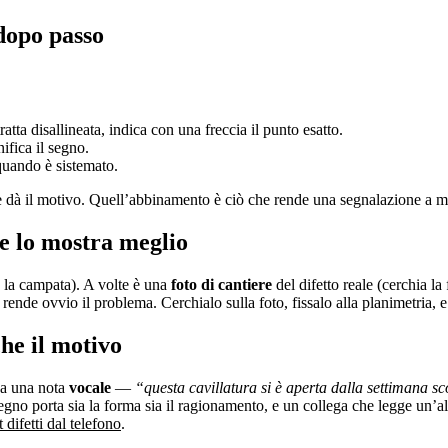
dopo passo
atta disallineata, indica con una freccia il punto esatto.
ifica il segno.
uando è sistemato.
ce dà il motivo. Quell’abbinamento è ciò che rende una segnalazione a m
e lo mostra meglio
go la campata). A volte è una
foto di cantiere
del difetto reale (cerchia l
 rende ovvio il problema. Cerchialo sulla foto, fissalo alla planimetria,
che il motivo
 a una nota
vocale
—
“questa cavillatura si è aperta dalla settimana s
segno porta sia la forma sia il ragionamento, e un collega che legge un’
 difetti dal telefono
.