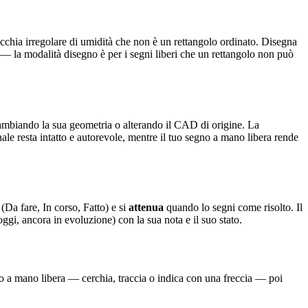
cchia irregolare di umidità che non è un rettangolo ordinato. Disegna
— la modalità disegno è per i segni liberi che un rettangolo non può
cambiando la sua geometria o alterando il CAD di origine. La
le resta intatto e autorevole, mentre il tuo segno a mano libera rende
(Da fare, In corso, Fatto) e si
attenua
quando lo segni come risolto. Il
gi, ancora in evoluzione) con la sua nota e il suo stato.
lo a mano libera — cerchia, traccia o indica con una freccia — poi