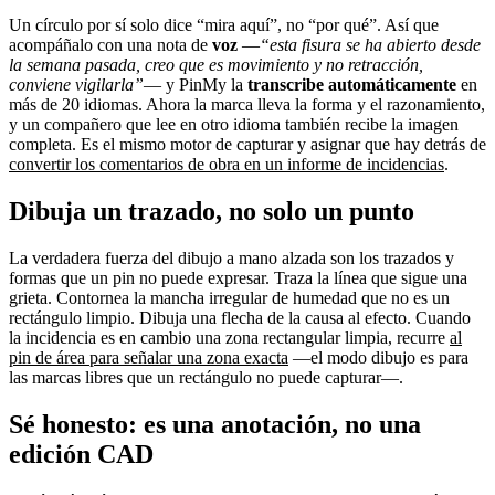
Un círculo por sí solo dice “mira aquí”, no “por qué”. Así que
acompáñalo con una nota de
voz
—
“esta fisura se ha abierto desde
la semana pasada, creo que es movimiento y no retracción,
conviene vigilarla”
— y PinMy la
transcribe automáticamente
en
más de 20 idiomas. Ahora la marca lleva la forma y el razonamiento,
y un compañero que lee en otro idioma también recibe la imagen
completa. Es el mismo motor de capturar y asignar que hay detrás de
convertir los comentarios de obra en un informe de incidencias
.
Dibuja un trazado, no solo un punto
La verdadera fuerza del dibujo a mano alzada son los trazados y
formas que un pin no puede expresar. Traza la línea que sigue una
grieta. Contornea la mancha irregular de humedad que no es un
rectángulo limpio. Dibuja una flecha de la causa al efecto. Cuando
la incidencia es en cambio una zona rectangular limpia, recurre
al
pin de área para señalar una zona exacta
—el modo dibujo es para
las marcas libres que un rectángulo no puede capturar—.
Sé honesto: es una anotación, no una
edición CAD