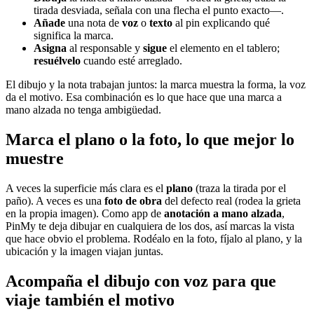
tirada desviada, señala con una flecha el punto exacto—.
Añade
una nota de
voz
o
texto
al pin explicando qué
significa la marca.
Asigna
al responsable y
sigue
el elemento en el tablero;
resuélvelo
cuando esté arreglado.
El dibujo y la nota trabajan juntos: la marca muestra la forma, la voz
da el motivo. Esa combinación es lo que hace que una marca a
mano alzada no tenga ambigüedad.
Marca el plano o la foto, lo que mejor lo
muestre
A veces la superficie más clara es el
plano
(traza la tirada por el
paño). A veces es una
foto de obra
del defecto real (rodea la grieta
en la propia imagen). Como app de
anotación a mano alzada
,
PinMy te deja dibujar en cualquiera de los dos, así marcas la vista
que hace obvio el problema. Rodéalo en la foto, fíjalo al plano, y la
ubicación y la imagen viajan juntas.
Acompaña el dibujo con voz para que
viaje también el motivo