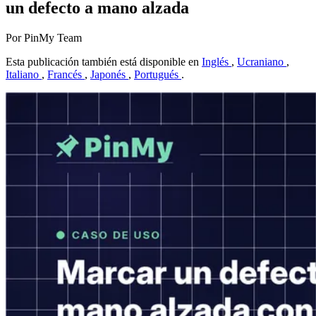
un defecto a mano alzada
Por PinMy Team
Esta publicación también está disponible en
Inglés
,
Ucraniano
,
Italiano
,
Francés
,
Japonés
,
Portugués
.