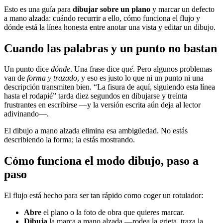
Esto es una guía para
dibujar sobre un plano
y marcar un defecto
a mano alzada: cuándo recurrir a ello, cómo funciona el flujo y
dónde está la línea honesta entre anotar una vista y editar un dibujo.
Cuando las palabras y un punto no bastan
Un punto dice
dónde
. Una frase dice
qué
. Pero algunos problemas
van de
forma y trazado
, y eso es justo lo que ni un punto ni una
descripción transmiten bien. “La fisura de aquí, siguiendo esta línea
hasta el rodapié” tarda diez segundos en dibujarse y treinta
frustrantes en escribirse —y la versión escrita aún deja al lector
adivinando—.
El dibujo a mano alzada elimina esa ambigüedad. No estás
describiendo la forma; la estás mostrando.
Cómo funciona el modo dibujo, paso a
paso
El flujo está hecho para ser tan rápido como coger un rotulador:
Abre
el plano o la foto de obra que quieres marcar.
Dibuja
la marca a mano alzada —rodea la grieta, traza la