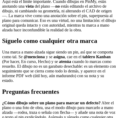
Aquí está el límite importante. Cuando dibujas en PinMy, estás
anotando una
vista
del plano —
no
estás editando el archivo de
dibujo, ni cambiando su geometría, ni alterando el CAD de origen
—. La marca vive como una anotación sobre el pin, superpuesta al
plano para comunicar. Eso es una virtud, no una limitación: el dibujo
original queda intacto y con autoridad, mientras tu marca a mano
alzada hace inconfundible la realidad de la obra.
Síguelo como cualquier otra marca
Una marca a mano alzada sigue siendo un pin, así que se comporta
como tal. Se
@menciona
y se
asigna
, cae en el
tablero Kanban
(Por hacer, En curso, Hecho) y se
atenúa
cuando lo marcas como
resuelto. El dibujo no es un garabato desechable: es un elemento con
seguimiento que se cierra como todo lo demás, y aparece en el
informe PDF web (útil hoy, aún madurando) con su nota y su
estado.
Preguntas frecuentes
¿Cómo dibujo sobre un plano para marcar un defecto?
Abre el
plano o una foto de obra, usa el modo dibujo para marcarlo a mano
alzada —rodea, traza o señala con flecha— y añade una nota de voz
o texto al pin explicándolo. Asígnalo y síguelo como cualquier otra