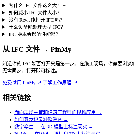
为什么 IFC 文件这么大？
+
如何减小 IFC 文件大小？
+
没有 Revit 能打开 IFC 吗？
+
什么设备能处理大型 IFC？
+
IFC 版本会影响性能吗？
+
从 IFC 文件 → PinMy
知道你的 IFC 能否打开只是第一步。在施工现场，你需要浏览模
无需同步。打开即可标注。
免费试用 PinMy
↗
了解工作原理
↗
相关链接
面向现场主管和建筑工程师的现场应用
→
如何逐步记录缺陷巡查
→
数字孪生 — 在 3D 模型上标注现实
→
PinMy — 在图纸、照片和 3D 上标注现实
→