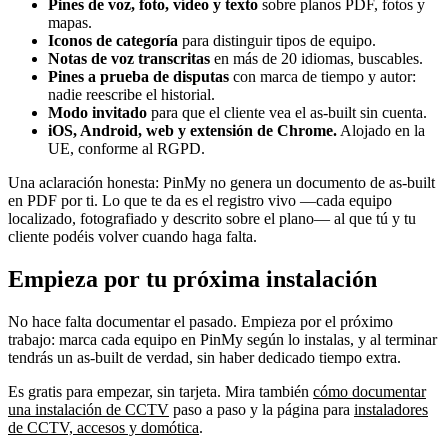
Pines de voz, foto, vídeo y texto
sobre planos PDF, fotos y
mapas.
Iconos de categoría
para distinguir tipos de equipo.
Notas de voz transcritas
en más de 20 idiomas, buscables.
Pines a prueba de disputas
con marca de tiempo y autor:
nadie reescribe el historial.
Modo invitado
para que el cliente vea el as-built sin cuenta.
iOS, Android, web y extensión de Chrome.
Alojado en la
UE, conforme al RGPD.
Una aclaración honesta: PinMy no genera un documento de as-built
en PDF por ti. Lo que te da es el registro vivo —cada equipo
localizado, fotografiado y descrito sobre el plano— al que tú y tu
cliente podéis volver cuando haga falta.
Empieza por tu próxima instalación
No hace falta documentar el pasado. Empieza por el próximo
trabajo: marca cada equipo en PinMy según lo instalas, y al terminar
tendrás un as-built de verdad, sin haber dedicado tiempo extra.
Es gratis para empezar, sin tarjeta. Mira también
cómo documentar
una instalación de CCTV
paso a paso y la página para
instaladores
de CCTV, accesos y domótica
.