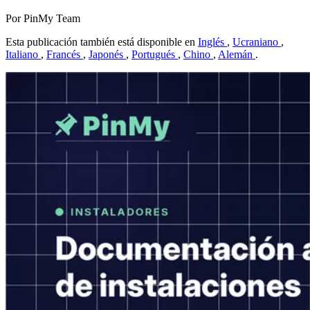
Por PinMy Team
Esta publicación también está disponible en
Inglés
,
Ucraniano
,
Italiano
,
Francés
,
Japonés
,
Portugués
,
Chino
,
Alemán
.