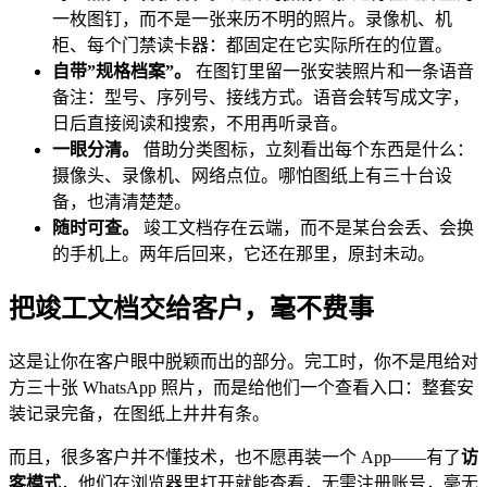
一枚图钉，而不是一张来历不明的照片。录像机、机
柜、每个门禁读卡器：都固定在它实际所在的位置。
自带”规格档案”。
在图钉里留一张安装照片和一条语音
备注：型号、序列号、接线方式。语音会转写成文字，
日后直接阅读和搜索，不用再听录音。
一眼分清。
借助分类图标，立刻看出每个东西是什么：
摄像头、录像机、网络点位。哪怕图纸上有三十台设
备，也清清楚楚。
随时可查。
竣工文档存在云端，而不是某台会丢、会换
的手机上。两年后回来，它还在那里，原封未动。
把竣工文档交给客户，毫不费事
这是让你在客户眼中脱颖而出的部分。完工时，你不是甩给对
方三十张 WhatsApp 照片，而是给他们一个查看入口：整套安
装记录完备，在图纸上井井有条。
而且，很多客户并不懂技术，也不愿再装一个 App——有了
访
客模式
，他们在浏览器里打开就能查看，无需注册账号，毫无