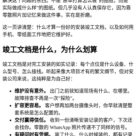
解决这个问题的东西。不是”原本打算怎么做”的图纸，而是”
实际做成什么样”的图纸。但几乎没有人认真保存它，因为靠
零散照片加记忆来做这件事，实在是折磨。
这一页讲清楚：什么才算一份好的安装竣工文档，以及如何用
手机、零纸面工作地把它维护好。
竣工文档是什么，为什么划算
竣工文档是对完工安装的如实记录：每个点位是什么设备、什
么型号、怎么接线。听起来像大项目才有的繁文缛节，但对安
装公司来说，这纯粹是为自己好：
维护没有意外。
出门之前就知道现场有什么、在哪里。
故障排查不再是一次”探险”。
扩容更容易。
客户想再加两台摄像头时，你早就清楚整
套系统是怎么配置的。
交付赢得信任。
收到一份清晰安装记录的客户，下次还
会找你。零散的 WhatsApp 照片传递不了同样的信号。
有疑问时有凭据。
装了什么、什么时候装的，都有记录