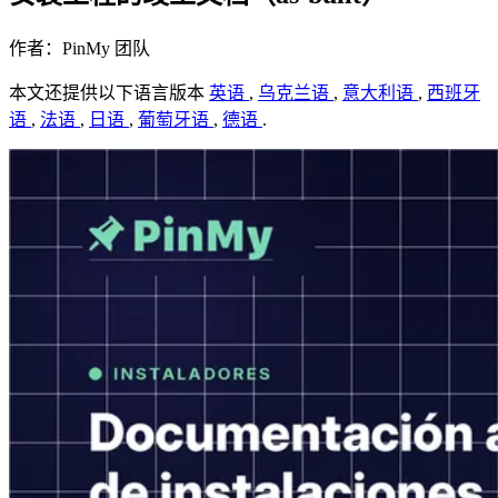
作者：PinMy 团队
本文还提供以下语言版本
英语
,
乌克兰语
,
意大利语
,
西班牙
语
,
法语
,
日语
,
葡萄牙语
,
德语
.