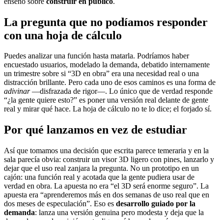
enseñó sobre
construir en público
.
La pregunta que no podíamos responder
con una hoja de cálculo
Puedes analizar una función hasta matarla. Podríamos haber
encuestado usuarios, modelado la demanda, debatido internamente
un trimestre sobre si “3D en obra” era una necesidad real o una
distracción brillante. Pero cada uno de esos caminos es una forma de
adivinar
—disfrazada de rigor—. Lo único que de verdad responde
“¿la gente quiere esto?” es poner una versión real delante de gente
real y mirar qué hace. La hoja de cálculo no te lo dice; el forjado sí.
Por qué lanzamos en vez de estudiar
Así que tomamos una decisión que escrita parece temeraria y en la
sala parecía obvia: construir un visor 3D ligero con pines, lanzarlo y
dejar que el uso real zanjara la pregunta. No un prototipo en un
cajón: una función real y acotada que la gente pudiera usar de
verdad en obra. La apuesta no era “el 3D será enorme seguro”. La
apuesta era “aprenderemos más en dos semanas de uso real que en
dos meses de especulación”. Eso es
desarrollo guiado por la
demanda
: lanza una versión genuina pero modesta y deja que la