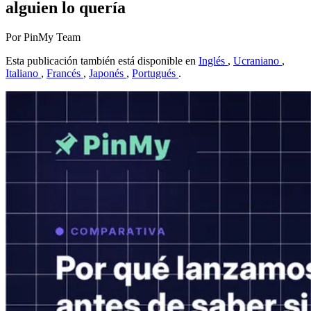
alguien lo quería
Por PinMy Team
Esta publicación también está disponible en
Inglés
,
Ucraniano
,
Italiano
,
Francés
,
Japonés
,
Portugués
.