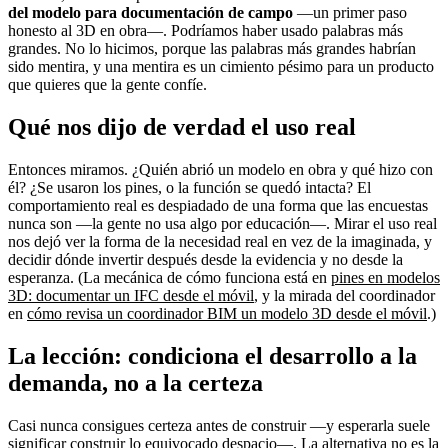
del modelo para documentación de campo
—un primer paso
honesto al 3D en obra—. Podríamos haber usado palabras más
grandes. No lo hicimos, porque las palabras más grandes habrían
sido mentira, y una mentira es un cimiento pésimo para un producto
que quieres que la gente confíe.
Qué nos dijo de verdad el uso real
Entonces miramos. ¿Quién abrió un modelo en obra y qué hizo con
él? ¿Se usaron los pines, o la función se quedó intacta? El
comportamiento real es despiadado de una forma que las encuestas
nunca son —la gente no usa algo por educación—. Mirar el uso real
nos dejó ver la forma de la necesidad real en vez de la imaginada, y
decidir dónde invertir después desde la evidencia y no desde la
esperanza. (La mecánica de cómo funciona está en
pines en modelos
3D: documentar un IFC desde el móvil
, y la mirada del coordinador
en
cómo revisa un coordinador BIM un modelo 3D desde el móvil
.)
La lección: condiciona el desarrollo a la
demanda, no a la certeza
Casi nunca consigues certeza antes de construir —y esperarla suele
significar construir lo equivocado despacio—. La alternativa no es la