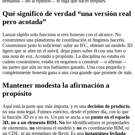
demanda —no la opinión— te diga qué hacer después.
Qué significó de verdad “una versión real
pero acotada”
Lanzar rápido solo funciona si eres honesto con el alcance. No
construimos una plataforma de coordinación ni fingimos hacerlo.
Construimos justo lo suficiente: subir un IFC, obtener un modelo 3D
ligero que se abre en el móvil, dejar pines sobre él con una foto o
una nota de voz. Acotado a propósito. La disciplina no estaba en
cuánto construimos; estaba en negarnos a construir —o afirmar—
las partes que aún no nos habíamos ganado. Una cosa pequeña y
completamente honesta gana a una cosa grande que promete de más.
Mantener modesta la afirmación a
propósito
Aquí está la parte que más importa, y es una
decisión de producto
,
no una nota legal. Fuimos estrictos, desde el primer día, con lo que
la función 3D es y no es. Un pin se ancla a un
punto en el espacio
3D, no a un elemento BIM.
No
lee identificadores ni propiedades
de elementos,
no
versiona el modelo y
no
es coordinación BIM, ni
un CDE, ni un reemplazo de Revit. Es una
instantánea fechada