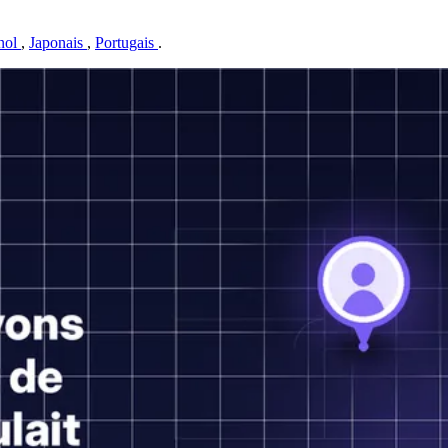
nol
,
Japonais
,
Portugais
.