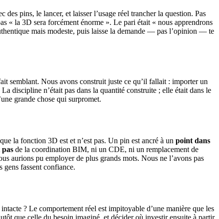
 des pins, le lancer, et laisser l’usage réel trancher la question. Pas
it pas « la 3D sera forcément énorme ». Le pari était « nous apprendrons
uthentique mais modeste, puis laisse la demande — pas l’opinion — te
t semblant. Nous avons construit juste ce qu’il fallait : importer un
discipline n’était pas dans la quantité construite ; elle était dans le
u’une grande chose qui surpromet.
 que la fonction 3D est et n’est pas. Un pin est ancré à un
point dans
t
pas
de la coordination BIM, ni un CDE, ni un remplacement de
ous aurions pu employer de plus grands mots. Nous ne l’avons pas
s gens fassent confiance.
stée intacte ? Le comportement réel est impitoyable d’une manière que les
tôt que celle du besoin imaginé, et décider où investir ensuite à partir