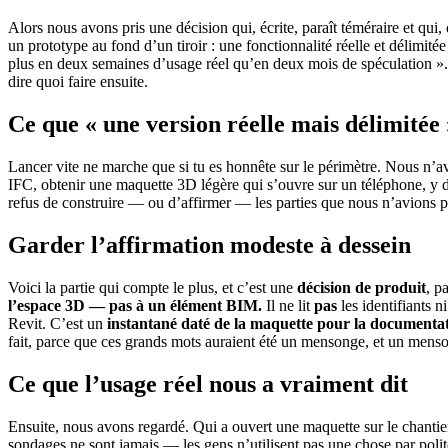
Alors nous avons pris une décision qui, écrite, paraît téméraire et qui, 
un prototype au fond d’un tiroir : une fonctionnalité réelle et délimité
plus en deux semaines d’usage réel qu’en deux mois de spéculation ».
dire quoi faire ensuite.
Ce que « une version réelle mais délimitée 
Lancer vite ne marche que si tu es honnête sur le périmètre. Nous n’avo
IFC, obtenir une maquette 3D légère qui s’ouvre sur un téléphone, y dép
refus de construire — ou d’affirmer — les parties que nous n’avions 
Garder l’affirmation modeste à dessein
Voici la partie qui compte le plus, et c’est une
décision de produit
, p
l’espace 3D — pas à un élément BIM.
Il ne lit
pas
les identifiants n
Revit. C’est un
instantané daté de la maquette pour la documentat
fait, parce que ces grands mots auraient été un mensonge, et un menso
Ce que l’usage réel nous a vraiment dit
Ensuite, nous avons regardé. Qui a ouvert une maquette sur le chantier, 
sondages ne sont jamais — les gens n’utilisent pas une chose par polite