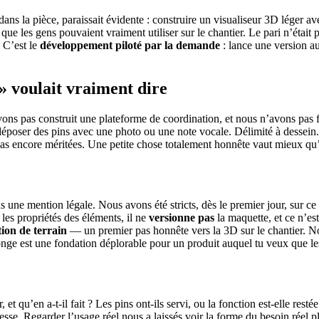
dans la pièce, paraissait évidente : construire un visualiseur 3D léger avec
e que les gens pouvaient vraiment utiliser sur le chantier. Le pari n’éta
 C’est le
développement piloté par la demande
: lance une version a
» voulait vraiment dire
ns pas construit une plateforme de coordination, et nous n’avons pas fai
oser des pins avec une photo ou une note vocale. Délimité à dessein. La 
pas encore méritées. Une petite chose totalement honnête vaut mieux q
as une mention légale. Nous avons été stricts, dès le premier jour, sur ce
i les propriétés des éléments, il ne
versionne pas
la maquette, et ce n’es
ion de terrain
— un premier pas honnête vers la 3D sur le chantier. N
nge est une fondation déplorable pour un produit auquel tu veux que le
et qu’en a-t-il fait ? Les pins ont-ils servi, ou la fonction est-elle re
sse. Regarder l’usage réel nous a laissés voir la forme du besoin réel plu