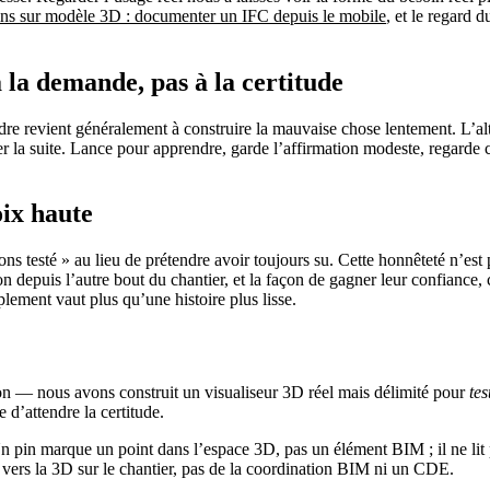
ins sur modèle 3D : documenter un IFC depuis le mobile
, et le regard 
 la demande, pas à la certitude
re revient généralement à construire la mauvaise chose lentement. L’alter
er la suite. Lance pour apprendre, garde l’affirmation modeste, regarde 
oix haute
ons testé » au lieu de prétendre avoir toujours su. Cette honnêteté n’est 
on depuis l’autre bout du chantier, et la façon de gagner leur confiance,
plement vaut plus qu’une histoire plus lisse.
 — nous avons construit un visualiseur 3D réel mais délimité pour
tes
d’attendre la certitude.
 pin marque un point dans l’espace 3D, pas un élément BIM ; il ne lit p
 vers la 3D sur le chantier, pas de la coordination BIM ni un CDE.