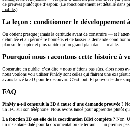
de preuves plutôt que d’espoir. (Le fonctionnement est détaillé dans
p
mobile
.)
La leçon : conditionner le développement à
On obtient presque jamais la certitude avant de construire — et l’attend
délimitée et au périmètre honnête, et de laisser la demande conditionn
plan sur le papier et plus rapide qu’un grand plan dans la réalité.
Pourquoi nous racontons cette histoire à v
Construire en public, c’est dire « nous n’étions pas sûrs, alors nous av
nous voulons voir utiliser PinMy sont celles qui flairent une exagérati
avons lancé la 3D pour le découvrir. C’est tout. Et pouvoir le dire sim
FAQ
PinMy a-t-il construit la 3D à cause d’une demande prouvée ?
Non
un IFC sur son téléphone. Nous avons lancé pour apprendre plutôt que 
La fonction 3D est-elle de la coordination BIM complète ?
Non. Un
un instantané daté pour la documentation de terrain — un premier pas