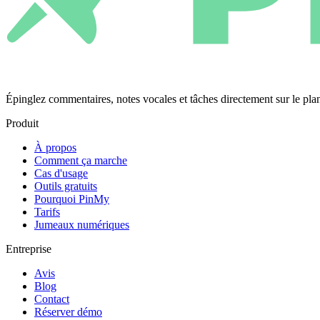
Épinglez commentaires, notes vocales et tâches directement sur le 
Produit
À propos
Comment ça marche
Cas d'usage
Outils gratuits
Pourquoi PinMy
Tarifs
Jumeaux numériques
Entreprise
Avis
Blog
Contact
Réserver démo