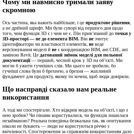
Чому ми навмисно тримали заяву
скромною
Ось частина, яка важить найбільше, і це
продуктове рішення
,
а не дрібний шрифт. Ми були суворі від першого дня щодо
того, чим функція 3D є і чим не є. Пін прив’язаний до
точки у
3D-просторі — не до елемента BIM.
Він
не
зчитує
ідентифікатори чи властивості елементів,
не
веде
версіонування моделі й
не
є координацією BIM, ані CDE, ані
заміною Revit. Це
датований знімок моделі для польової
документації
— перший, чесний крок у 3D на об’єкті. Ми
могли б ужити гучніших слів. Ми цього не зробили, бо
гучніші слова були б брехнею, а брехня — жахливий
фундамент для продукту, якому ти хочеш, щоб люди довіряли.
Що насправді сказало нам реальне
використання
А тоді ми спостерігали. Хто відкрив модель на об’єкті, і що з
нею зробив? Чи пінами користувалися, чи функція лишилася
незайманою? Реальна поведінка безжальна так, як опитування
ніколи не бувають — люди не користуються річчю з
ввічливості. Спостереження за справжнім використанням дало