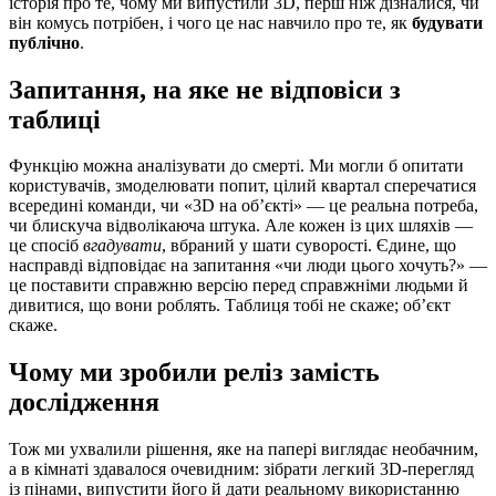
історія про те, чому ми випустили 3D, перш ніж дізналися, чи
він комусь потрібен, і чого це нас навчило про те, як
будувати
публічно
.
Запитання, на яке не відповіси з
таблиці
Функцію можна аналізувати до смерті. Ми могли б опитати
користувачів, змоделювати попит, цілий квартал сперечатися
всередині команди, чи «3D на об’єкті» — це реальна потреба,
чи блискуча відволікаюча штука. Але кожен із цих шляхів —
це спосіб
вгадувати
, вбраний у шати суворості. Єдине, що
насправді відповідає на запитання «чи люди цього хочуть?» —
це поставити справжню версію перед справжніми людьми й
дивитися, що вони роблять. Таблиця тобі не скаже; об’єкт
скаже.
Чому ми зробили реліз замість
дослідження
Тож ми ухвалили рішення, яке на папері виглядає необачним,
а в кімнаті здавалося очевидним: зібрати легкий 3D-перегляд
із пінами, випустити його й дати реальному використанню