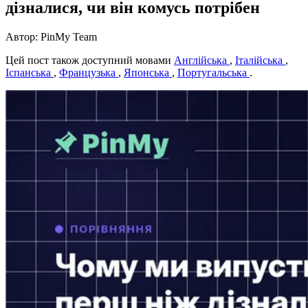
дізналися, чи він комусь потрібен
Автор: PinMy Team
Цей пост також доступний мовами
Англійська
,
Італійська
,
Іспанська
,
Французька
,
Японська
,
Португальська
.