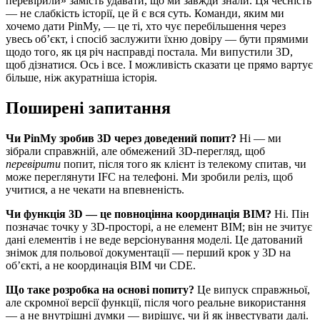
перевірили» замість удавати, що ми завжди знали. Ця чесність
— не слабкість історії, це й є вся суть. Команди, яким ми
хочемо дати PinMy, — це ті, хто чує перебільшення через
увесь об’єкт, і спосіб заслужити їхню довіру — бути прямими
щодо того, як ця річ насправді постала. Ми випустили 3D,
щоб дізнатися. Ось і все. І можливість сказати це прямо вартує
більше, ніж акуратніша історія.
Поширені запитання
Чи PinMy зробив 3D через доведений попит?
Ні — ми
зібрали справжній, але обмежений 3D-перегляд, щоб
перевірити
попит, після того як клієнт із телекому спитав, чи
може переглянути IFC на телефоні. Ми зробили реліз, щоб
учитися, а не чекати на впевненість.
Чи функція 3D — це повноцінна координація BIM?
Ні. Пін
позначає точку у 3D-просторі, а не елемент BIM; він не зчитує
дані елементів і не веде версіонування моделі. Це датований
знімок для польової документації — перший крок у 3D на
об’єкті, а не координація BIM чи CDE.
Що таке розробка на основі попиту?
Це випуск справжньої,
але скромної версії функції, після чого реальне використання
— а не внутрішні думки — вирішує, чи й як інвестувати далі.