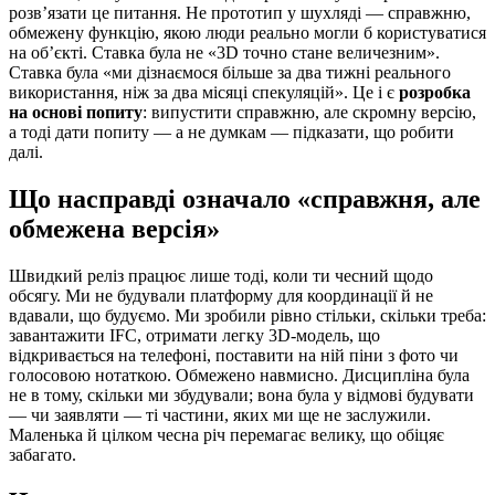
розв’язати це питання. Не прототип у шухляді — справжню,
обмежену функцію, якою люди реально могли б користуватися
на об’єкті. Ставка була не «3D точно стане величезним».
Ставка була «ми дізнаємося більше за два тижні реального
використання, ніж за два місяці спекуляцій». Це і є
розробка
на основі попиту
: випустити справжню, але скромну версію,
а тоді дати попиту — а не думкам — підказати, що робити
далі.
Що насправді означало «справжня, але
обмежена версія»
Швидкий реліз працює лише тоді, коли ти чесний щодо
обсягу. Ми не будували платформу для координації й не
вдавали, що будуємо. Ми зробили рівно стільки, скільки треба:
завантажити IFC, отримати легку 3D-модель, що
відкривається на телефоні, поставити на ній піни з фото чи
голосовою нотаткою. Обмежено навмисно. Дисципліна була
не в тому, скільки ми збудували; вона була у відмові будувати
— чи заявляти — ті частини, яких ми ще не заслужили.
Маленька й цілком чесна річ перемагає велику, що обіцяє
забагато.