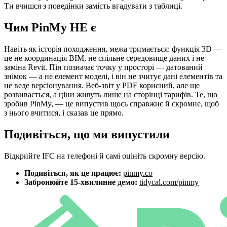
Ти вчишся з поведінки замість вгадувати з таблиці.
Чим PinMy НЕ є
Навіть як історія походження, межа тримається: функція 3D —
це не координація BIM, не спільне середовище даних і не
заміна Revit. Пін позначає точку у просторі — датований
знімок — а не елемент моделі, і він не зчитує дані елементів та
не веде версіонування. Веб-звіт у PDF корисний, але ще
розвивається, а ціни живуть лише на сторінці тарифів. Те, що
зробив PinMy, — це випустив щось справжнє й скромне, щоб
з нього вчитися, і сказав це прямо.
Подивіться, що ми випустили
Відкрийте IFC на телефоні й самі оцініть скромну версію.
Подивіться, як це працює:
pinmy.co
Забронюйте 15-хвилинне демо:
tidycal.com/pinmy