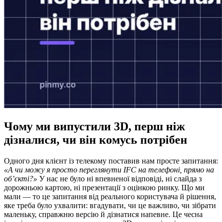
Чому ми випустили 3D, перш ніж
дізналися, чи він комусь потрібен
Одного дня клієнт із телекому поставив нам просте запитання:
«А чи можу я просто переглянути IFC на телефоні, прямо на
об’єкті?»
У нас не було ні впевненої відповіді, ні слайда з
дорожньою картою, ні презентації з оцінкою ринку. Що ми
мали — то це запитання від реального користувача й рішення,
яке треба було ухвалити: вгадувати, чи це важливо, чи зібрати
маленьку, справжню версію й дізнатися напевне. Це чесна