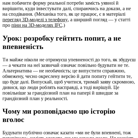
нам побачити форму реальної потреби замість уявної й
вирішити, куди інвестувати далі, спираючись на докази, а не
на сподівання. (Механіка того, як це працює, є в матеріалі
перегляд 3D-моделі з телефону
, а ширший погляд — у статті
про
піни на 3D-моделях IFC
.)
Урок: розробку гейтить попит, а не
впевненість
Ти майже ніколи не отримуєш упевненості до того, як збудуєш
— а чекати на неї зазвичай означає повільно будувати не те.
Альтернатива — не необачність; це випустити справжню,
обмежену, чесно окреслену версію й дати попиту гейтити те,
що буде далі. Випускай, щоб учитися, тримай заяву скромною,
дивися, що люди роблять насправді, а тоді вирішуй. Це
повільніше за грандіозний план на папері й швидше за
грандіозний план у реальності.
Чому ми розповідаємо цю історію
вголос
Будувати публічно означає казати «ми не були впевнені, тож