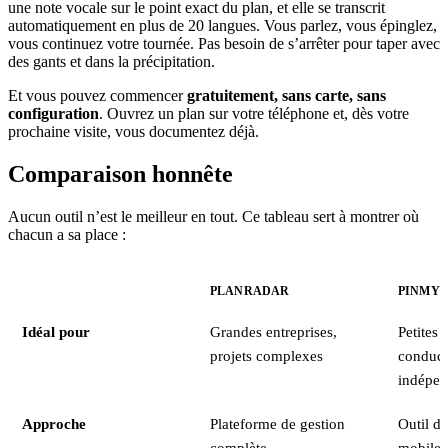
une note vocale sur le point exact du plan, et elle se transcrit
automatiquement en plus de 20 langues. Vous parlez, vous épinglez,
vous continuez votre tournée. Pas besoin de s’arrêter pour taper avec
des gants et dans la précipitation.
Et vous pouvez commencer
gratuitement, sans carte, sans
configuration
. Ouvrez un plan sur votre téléphone et, dès votre
prochaine visite, vous documentez déjà.
Comparaison honnête
Aucun outil n’est le meilleur en tout. Ce tableau sert à montrer où
chacun a sa place :
PLANRADAR
PINMY
Idéal pour
Grandes entreprises,
Petites 
projets complexes
conduct
indépen
Approche
Plateforme de gestion
Outil de
complète
mobile