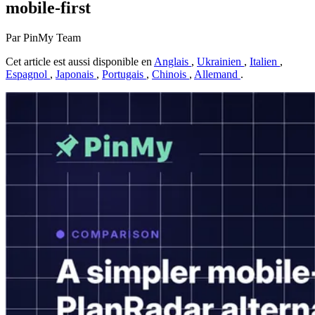
mobile-first
Par PinMy Team
Cet article est aussi disponible en
Anglais
,
Ukrainien
,
Italien
,
Espagnol
,
Japonais
,
Portugais
,
Chinois
,
Allemand
.