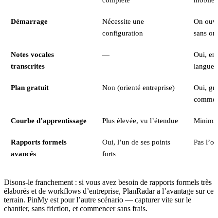
Démarrage
Nécessite une
On ouvre
configuration
sans on
Notes vocales
—
Oui, en
transcrites
langues
Plan gratuit
Non (orienté entreprise)
Oui, gra
commen
Courbe d’apprentissage
Plus élevée, vu l’étendue
Minima
Rapports formels
Oui, l’un de ses points
Pas l’ob
avancés
forts
Disons-le franchement : si vous avez besoin de rapports formels très
élaborés et de workflows d’entreprise, PlanRadar a l’avantage sur ce
terrain. PinMy est pour l’autre scénario — capturer vite sur le
chantier, sans friction, et commencer sans frais.