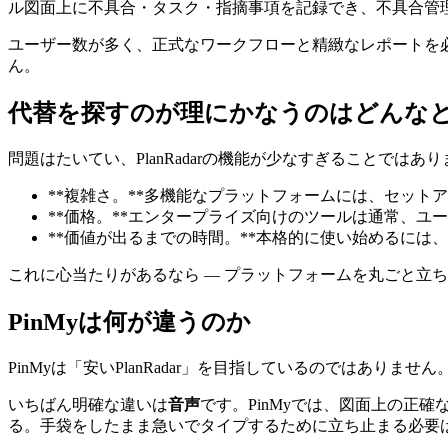
ル図面上に不具合・タスク・指摘事項を記録でき、不具合管
ユーザー数が多く、正式なワークフローと精緻なレポートを必要
ん。
代替を探すのが理にかなうのはどんな
問題はたいてい、PlanRadarの機能が少なすぎることで
**複雑さ。**多機能なプラットフォームには、セッ
**価格。**エンタープライズ向けのツールは通常、ユ
**価値が出るまでの時間。**本格的に使い始めるに
これに心当たりがあるなら ― プラットフォームを丸ごと立
PinMyは何が違うのか
PinMyは「安いPlanRadar」を目指しているのでは
いちばん明確な違いは
音声
です。PinMyでは、図面上の正
る。手袋をしたまま急いでタイプするために立ち止まる必要