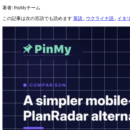
著者: PinMyチーム
この記事は次の言語でも読めます
英語
,
ウクライナ語
,
イタ