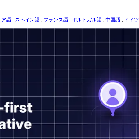
リア語
,
スペイン語
,
フランス語
,
ポルトガル語
,
中国語
,
ドイ