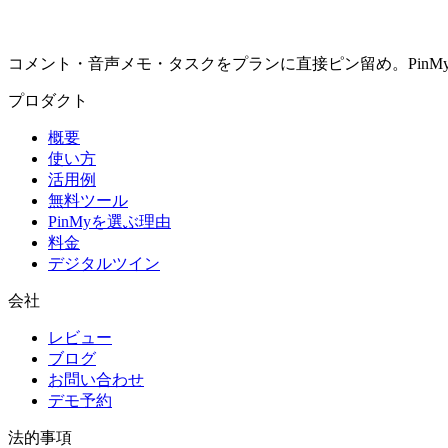
コメント・音声メモ・タスクをプランに直接ピン留め。PinMyは決定を
プロダクト
概要
使い方
活用例
無料ツール
PinMyを選ぶ理由
料金
デジタルツイン
会社
レビュー
ブログ
お問い合わせ
デモ予約
法的事項