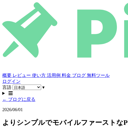
概要
レビュー
使い方
活用例
料金
ブログ
無料ツール
ログイン
言語
▾
☰
← ブログに戻る
2026/06/01
よりシンプルでモバイルファーストなPla