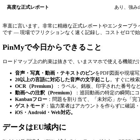
高度な正式レポート
あり、強み
率直に言います。非常に精緻な正式レポートやエンタープライズ
です ― 現場でフリクションなく速く記録し、コストゼロで
PinMyで今日からできること
ロードマップ上の約束は抜きで、いまスマホで使える機能だ
音声・写真・動画・テキストのピン
をPDF図面や現場
20以上の言語に対応した音声の文字起こし
。すぐに検索
OCR（Premium）
：ラベル、銘板、印字された番号な
動画への注釈（Premium）
：巡回動画の特定の瞬間にコ
Kanbanフロー
：問題を割り当て、「未対応」から「完了
ゲストモード
：協力業者はアカウントを作らずに確認・
iOS・Android・Web対応。
データはEU域内に