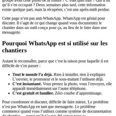
groupe avait cette photo de la fissure ? C’était quel mur ? Qui a dit
qu’il s’en occupait ? Deux semaines plus tard, cette information
existe quelque part, mais la récupérer, c’est une après-midi perdue.
Cette page n’est pas anti-WhatsApp. WhatsApp est génial pour
discuter. Il s’agit de ce qui change quand vous documentez le
chantier dans un outil conçu pour ça, au lieu de le faire dans une
messagerie.
Pourquoi WhatsApp est si utilisé sur les
chantiers
Autant le reconnaître, parce que c’est la raison pour laquelle il est
difficile de s’en passer :
Tout le monde l’a déjà.
Rien à installer, rien à expliquer.
L’ouvrier, le promoteur et le sous-traitant l’utilisent déjà.
C’est instantané.
Vous prenez la photo, vous l’envoyez, elle
apparaît immédiatement sur l’autre téléphone.
C’est gratuit et familier.
Zéro courbe d’apprentissage.
Pour coordonner et discuter, difficile de faire mieux. Le problème
n’est pas WhatsApp en tant que messagerie. Le problème
commence quand vous l’utilisez comme système de documentation
de chantier — parce qu’il n’a pas été conçu pour ça.