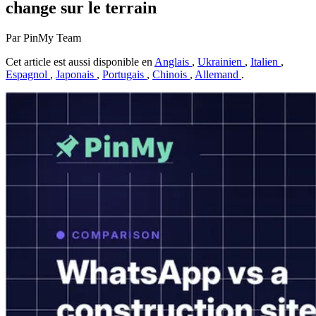
change sur le terrain
Par PinMy Team
Cet article est aussi disponible en
Anglais
,
Ukrainien
,
Italien
,
Espagnol
,
Japonais
,
Portugais
,
Chinois
,
Allemand
.