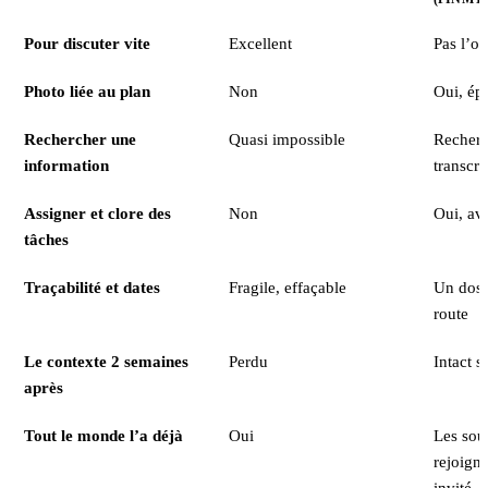
Pour discuter vite
Excellent
Pas l’ob
Photo liée au plan
Non
Oui, ép
Rechercher une
Quasi impossible
Recherc
information
transcri
Assigner et clore des
Non
Oui, av
tâches
Traçabilité et dates
Fragile, effaçable
Un dossi
route
Le contexte 2 semaines
Perdu
Intact s
après
Tout le monde l’a déjà
Oui
Les sous
rejoign
invité,