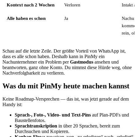
Kontext nach 2 Wochen
Verloren
Intakt 
Alle haben es schon
Ja
Nachun
kommen
rein, o
Schau auf die letzte Zeile. Der größte Vorteil von WhatsApp ist,
dass es alle schon haben. Deshalb kann in PinMy ein
Nachunternehmer ein Problem per
Gastmodus
ansehen und
beantworten, ganz ohne Konto. Du nimmst diese Hürde weg, ohne
Nachverfolgbarkeit zu verlieren.
Was du mit PinMy heute machen kannst
Keine Roadmap-Versprechen — das ist, was jetzt gerade auf dem
Handy ist:
Sprach-, Foto-, Video- und Text-Pins
auf Plan-PDFs und
Baustellenfotos.
Sprachtranskription
in über 20 Sprachen, bereit zum
Durchsuchen und Kopieren.
Kanban-Flow:
zuweisen, von „zu erledigen“ nach „erledigt“