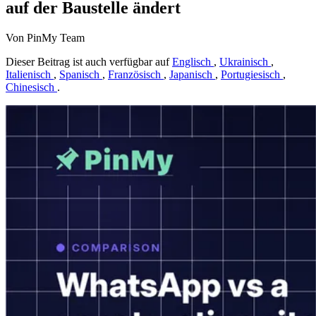
auf der Baustelle ändert
Von PinMy Team
Dieser Beitrag ist auch verfügbar auf
Englisch
,
Ukrainisch
,
Italienisch
,
Spanisch
,
Französisch
,
Japanisch
,
Portugiesisch
,
Chinesisch
.