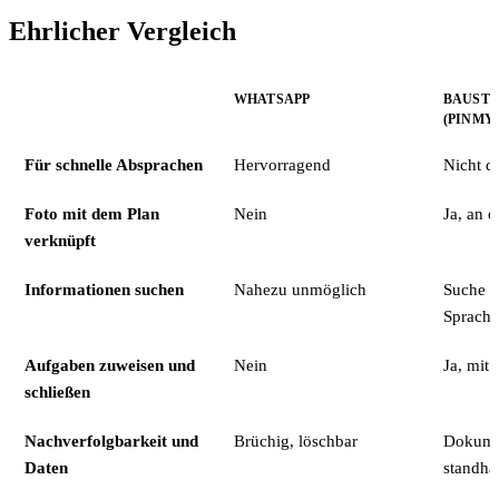
Ehrlicher Vergleich
WHATSAPP
BAUSTE
(PINMY
Für schnelle Absprachen
Hervorragend
Nicht da
Foto mit dem Plan
Nein
Ja, an 
verknüpft
Informationen suchen
Nahezu unmöglich
Suche + 
Sprachn
Aufgaben zuweisen und
Nein
Ja, mit
schließen
Nachverfolgbarkeit und
Brüchig, löschbar
Dokumen
Daten
standhäl