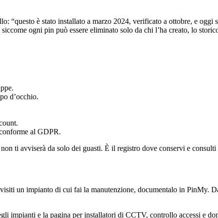
lo: “questo è stato installato a marzo 2024, verificato a ottobre, e oggi
E siccome ogni pin può essere eliminato solo da chi l’ha creato, lo storic
appe.
lpo d’occhio.
count.
 conforme al GDPR.
n ti avviserà da solo dei guasti. È il registro dove conservi e consulti 
e visiti un impianto di cui fai la manutenzione, documentalo in PinMy. D
gli impianti
e la pagina per
installatori di CCTV, controllo accessi e do