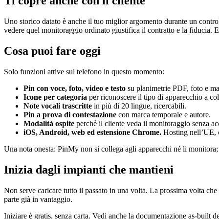
Ti copre anche con il cliente
Uno storico datato è anche il tuo miglior argomento durante un control
vedere quel monitoraggio ordinato giustifica il contratto e la fiducia. 
Cosa puoi fare oggi
Solo funzioni attive sul telefono in questo momento:
Pin con voce, foto, video e testo
su planimetrie PDF, foto e m
Icone per categoria
per riconoscere il tipo di apparecchio a co
Note vocali trascritte
in più di 20 lingue, ricercabili.
Pin a prova di contestazione
con marca temporale e autore.
Modalità ospite
perché il cliente veda il monitoraggio senza ac
iOS, Android, web ed estensione Chrome.
Hosting nell’UE,
Una nota onesta: PinMy non si collega agli apparecchi né li monitora; no
Inizia dagli impianti che mantieni
Non serve caricare tutto il passato in una volta. La prossima volta ch
parte già in vantaggio.
Iniziare è gratis, senza carta. Vedi anche la
documentazione as-built de