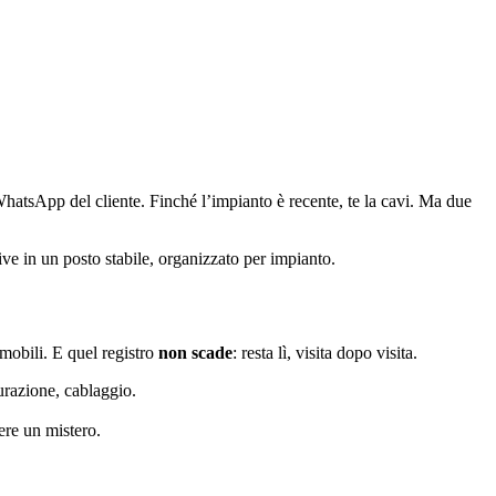
e WhatsApp del cliente. Finché l’impianto è recente, te la cavi. Ma due
ive in un posto stabile, organizzato per impianto.
mmobili. E quel registro
non scade
: resta lì, visita dopo visita.
gurazione, cablaggio.
ere un mistero.