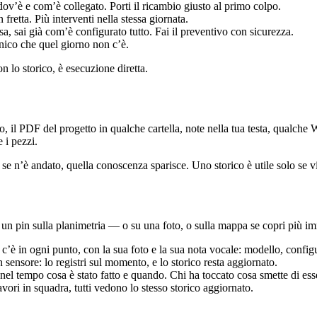
dov’è e com’è collegato. Porti il ricambio giusto al primo colpo.
 fretta. Più interventi nella stessa giornata.
, sai già com’è configurato tutto. Fai il preventivo con sicurezza.
cnico che quel giorno non c’è.
 lo storico, è esecuzione diretta.
no, il PDF del progetto in qualche cartella, note nella tua testa, qualch
 i pezzi.
 se n’è andato, quella conoscenza sparisce. Uno storico è utile solo se v
n un pin sulla planimetria — o su una foto, o sulla mappa se copri più i
a c’è in ogni punto, con la sua foto e la sua nota vocale: modello, confi
 sensore: lo registri sul momento, e lo storico resta aggiornato.
el tempo cosa è stato fatto e quando. Chi ha toccato cosa smette di ess
vori in squadra, tutti vedono lo stesso storico aggiornato.