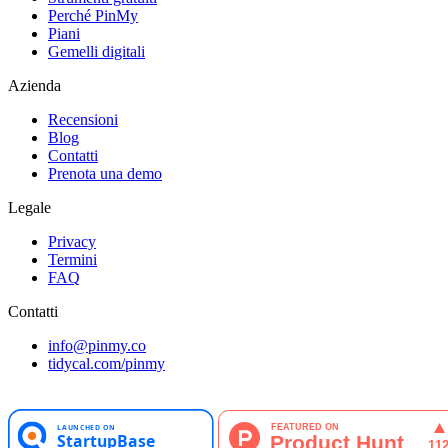
Perché PinMy
Piani
Gemelli digitali
Azienda
Recensioni
Blog
Contatti
Prenota una demo
Legale
Privacy
Termini
FAQ
Contatti
info@pinmy.co
tidycal.com/pinmy