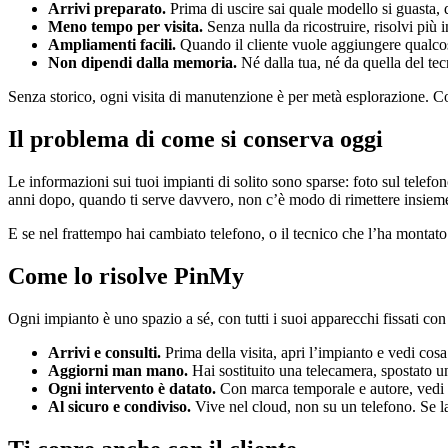
Arrivi preparato.
Prima di uscire sai quale modello si guasta, 
Meno tempo per visita.
Senza nulla da ricostruire, risolvi più in
Ampliamenti facili.
Quando il cliente vuole aggiungere qualcosa
Non dipendi dalla memoria.
Né dalla tua, né da quella del te
Senza storico, ogni visita di manutenzione è per metà esplorazione. Con
Il problema di come si conserva oggi
Le informazioni sui tuoi impianti di solito sono sparse: foto sul telefo
anni dopo, quando ti serve davvero, non c’è modo di rimettere insieme
E se nel frattempo hai cambiato telefono, o il tecnico che l’ha montato
Come lo risolve PinMy
Ogni impianto è uno spazio a sé, con tutti i suoi apparecchi fissati co
Arrivi e consulti.
Prima della visita, apri l’impianto e vedi cos
Aggiorni man mano.
Hai sostituito una telecamera, spostato un
Ogni intervento è datato.
Con marca temporale e autore, vedi n
Al sicuro e condiviso.
Vive nel cloud, non su un telefono. Se la