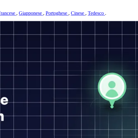
Francese
,
Giapponese
,
Portoghese
,
Cinese
,
Tedesco
.