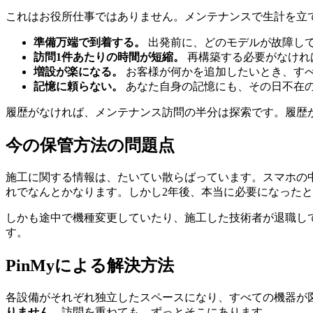
これはお役所仕事ではありません。メンテナンスで生計を立
準備万端で到着する。
出発前に、どのモデルが故障して
訪問1件あたりの時間が短縮。
再構築する必要がなけれ
増設が楽になる。
お客様が何かを追加したいとき、す
記憶に頼らない。
あなた自身の記憶にも、その日不在
履歴がなければ、メンテナンス訪問の半分は探索です。履歴
今の保管方法の問題点
施工に関する情報は、たいてい散らばっています。スマホの中の
れでなんとかなります。しかし2年後、本当に必要になった
しかも途中で機種変更していたり、施工した技術者が退職し
す。
PinMyによる解決方法
各設備がそれぞれ独立したスペースになり、すべての機器が図
りません
。訪問を重ねても、ずっとそこにあります。