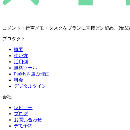
コメント・音声メモ・タスクをプランに直接ピン留め。PinMyは決定を
プロダクト
概要
使い方
活用例
無料ツール
PinMyを選ぶ理由
料金
デジタルツイン
会社
レビュー
ブログ
お問い合わせ
デモ予約