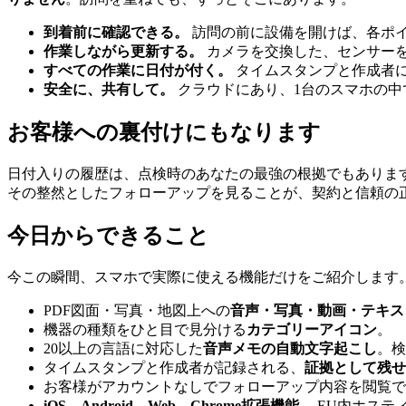
到着前に確認できる。
訪問の前に設備を開けば、各ポイ
作業しながら更新する。
カメラを交換した、センサー
すべての作業に日付が付く。
タイムスタンプと作成者
安全に、共有して。
クラウドにあり、1台のスマホの中
お客様への裏付けにもなります
日付入りの履歴は、点検時のあなたの最強の根拠でもあります
その整然としたフォローアップを見ることが、契約と信頼の
今日からできること
今この瞬間、スマホで実際に使える機能だけをご紹介します
PDF図面・写真・地図上への
音声・写真・動画・テキス
機器の種類をひと目で見分ける
カテゴリーアイコン
。
20以上の言語に対応した
音声メモの自動文字起こし
。検
タイムスタンプと作成者が記録される、
証拠として残せ
お客様がアカウントなしでフォローアップ内容を閲覧で
iOS、Android、Web、Chrome拡張機能。
EU内ホスティ