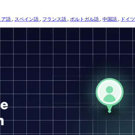
リア語
,
スペイン語
,
フランス語
,
ポルトガル語
,
中国語
,
ドイ