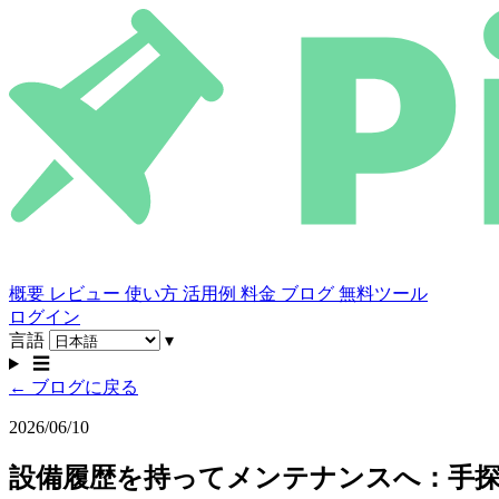
概要
レビュー
使い方
活用例
料金
ブログ
無料ツール
ログイン
言語
▾
☰
← ブログに戻る
2026/06/10
設備履歴を持ってメンテナンスへ：手