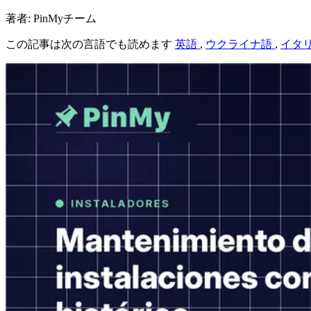
著者: PinMyチーム
この記事は次の言語でも読めます
英語
,
ウクライナ語
,
イタ