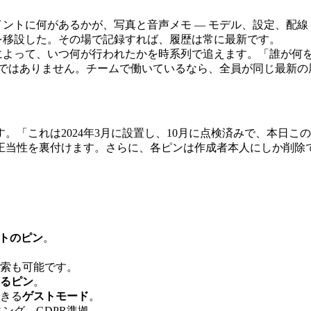
ントに何があるかが、写真と音声メモ ― モデル、設定、配線 
を移設した。その場で記録すれば、履歴は常に最新です。
によって、いつ何が行われたかを時系列で追えます。「誰が何
ではありません。チームで働いているなら、全員が同じ最新の
。「これは2024年3月に設置し、10月に点検済みで、本日
正当性を裏付けます。さらに、各ピンは作成者本人にしか削除
。
トのピン
。
索も可能です。
るピン
。
きる
ゲストモード
。
ング、GDPR準拠。