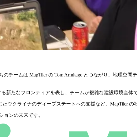
rcelona で、私たちのチームは MapTiler の Tom Armitag
視覚的な調整における新たなフロンティアを表し、チームが複雑な建設
ウクライナのディープステートへの支援など、MapTiler 
ーションの未来です。