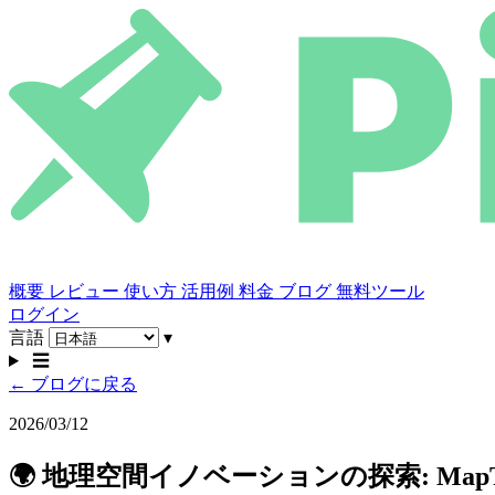
概要
レビュー
使い方
活用例
料金
ブログ
無料ツール
ログイン
言語
▾
☰
← ブログに戻る
2026/03/12
🌍 地理空間イノベーションの探索: MapTile