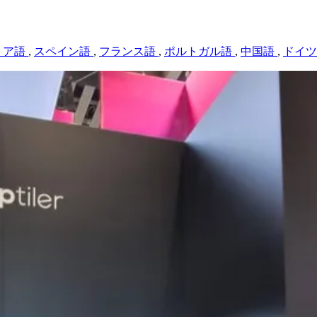
リア語
,
スペイン語
,
フランス語
,
ポルトガル語
,
中国語
,
ドイ