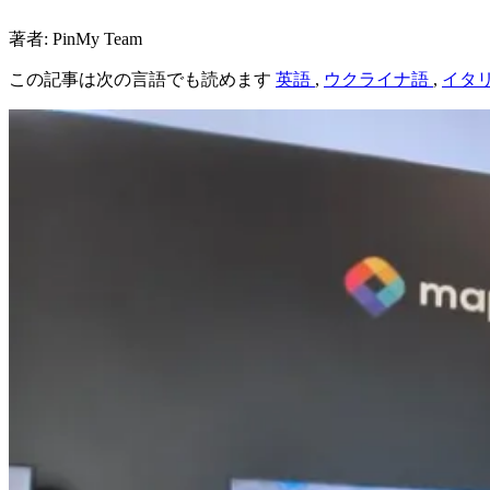
著者: PinMy Team
この記事は次の言語でも読めます
英語
,
ウクライナ語
,
イタ