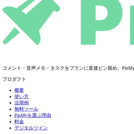
コメント・音声メモ・タスクをプランに直接ピン留め。PinMyは決定を
プロダクト
概要
使い方
活用例
無料ツール
PinMyを選ぶ理由
料金
デジタルツイン