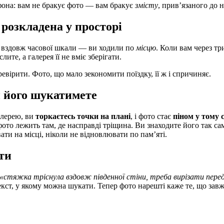
ефона: вам не бракує фото — вам бракує
змісту
, прив’язаного до 
 розкладена у просторі
и вздовж часової шкали — ви ходили по
місцю
. Коли вам через тр
ите, а галерея її не вміє зберігати.
еревірити. Фото, що мало зекономити поїздку, її ж і спричиняє.
и його шукатимете
алерею, ви
торкаєтесь точки на плані
, і фото стає
піном у тому 
 фото лежить там, де насправді тріщина. Ви знаходите його так с
ти на місці, ніколи не відновлювати по пам’яті.
ати
«стяжка тріснула вздовж південної стіни, треба вирізати пере
кст, у якому можна шукати. Тепер фото нарешті каже те, що завжд