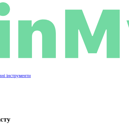
вні інструменти
ксту