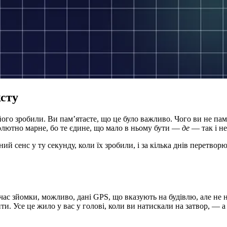
ксту
ого зробили. Ви пам’ятаєте, що це було важливо. Чого ви не пам’
солютно марне, бо те єдине, що мало в ньому бути —
де
— так і не
вний сенс у ту секунду, коли їх зробили, і за кілька днів перетв
е час зйомки, можливо, дані GPS, що вказують на будівлю, але не
ити. Усе це жило у вас у голові, коли ви натискали на затвор, — 