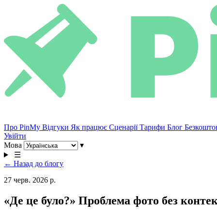
Про PinMy
Відгуки
Як працює
Сценарії
Тарифи
Блог
Безкошто
Увійти
Мова
▾
☰
← Назад до блогу
27 черв. 2026 р.
«Де це було?» Проблема фото без конте