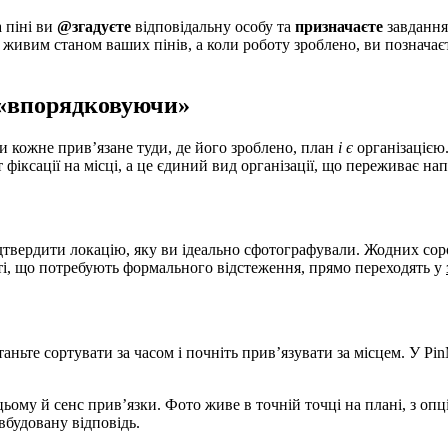
а піні ви
@згадуєте
відповідальну особу та
призначаєте
завдання
є живим станом ваших пінів, а коли роботу зроблено, ви позначаєт
е «впорядковуючи»
ки кожне прив’язане туди, де його зроблено, план
і є
організацією.
іксації на місці, а це єдиний вид організації, що переживає н
дтвердити локацію, яку ви ідеально сфотографували. Жодних соро
ті, що потребують формального відстеження, прямо переходять у
аньте сортувати за часом і почніть прив’язувати за місцем. У Pin
ьому й сенс прив’язки. Фото живе в точній точці на плані, з о
вбудовану відповідь.