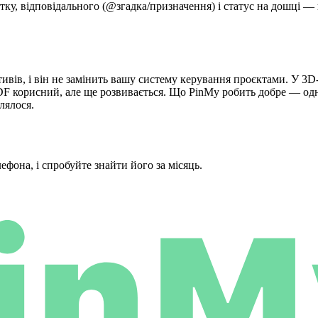
тку, відповідального (@згадка/призначення) і статус на дошці —
тивів, і він не замінить вашу систему керування проєктами. У 3
у PDF корисний, але ще розвивається. Що PinMy робить добре — одн
лялося.
лефона, і спробуйте знайти його за місяць.