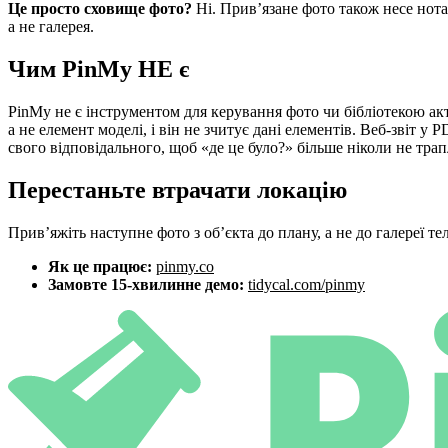
Це просто сховище фото?
Ні. Прив’язане фото також несе нота
а не галерея.
Чим PinMy НЕ є
PinMy не є інструментом для керування фото чи бібліотекою ак
а не елемент моделі, і він не зчитує дані елементів. Веб-звіт 
свого відповідального, щоб «де це було?» більше ніколи не трап
Перестаньте втрачати локацію
Прив’яжіть наступне фото з об’єкта до плану, а не до галереї те
Як це працює:
pinmy.co
Замовте 15-хвилинне демо:
tidycal.com/pinmy