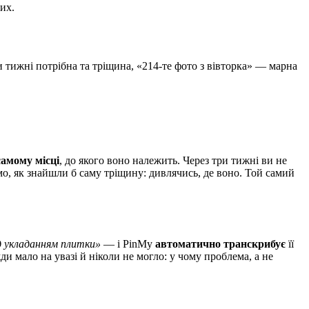
них.
и тижні потрібна та тріщина, «214-те фото з вівторка» — марна
самому місці
, до якого воно належить. Через три тижні ви не
амо, як знайшли б саму тріщину: дивлячись, де воно. Той самий
д укладанням плитки»
— і PinMy
автоматично транскрибує
її
и мало на увазі й ніколи не могло: у чому проблема, а не