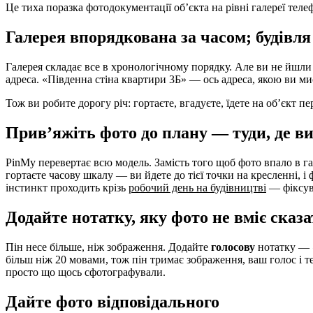
Це тиха поразка фотодокументації об’єкта на рівні галереї тел
Галерея впорядкована за часом; будівля
Галерея складає все в хронологічному порядку. Але ви не йшл
адреса. «Південна стіна квартири 3Б» — ось адреса, якою ви мисл
Тож ви робите дорогу річ: гортаєте, вгадуєте, їдете на об’єкт п
Прив’яжіть фото до плану — туди, де в
PinMy перевертає всю модель. Замість того щоб фото впало в г
гортаєте часову шкалу — ви йдете до тієї точки на кресленні, і
інстинкт проходить крізь
робочий день на будівництві
— фіксува
Додайте нотатку, яку фото не вміє сказ
Пін несе більше, ніж зображення. Додайте
голосову
нотатку —
більш ніж 20 мовами, тож пін тримає зображення, ваш голос і те
просто що щось сфотографували.
Дайте фото відповідального