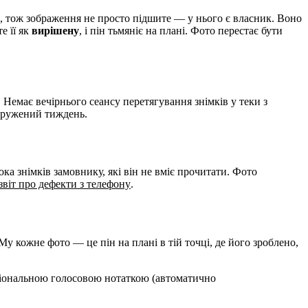
, тож зображення не просто підшите — у нього є власник. Воно
е її як
вирішену
, і пін тьмяніє на плані. Фото перестає бути
 Немає вечірнього сеансу перетягування знімків у теки з
апружений тиждень.
ка знімків замовнику, які він не вміє прочитати. Фото
звіт про дефекти з телефону
.
My кожне фото — це пін на плані в тій точці, де його зроблено,
пціональною голосовою нотаткою (автоматично