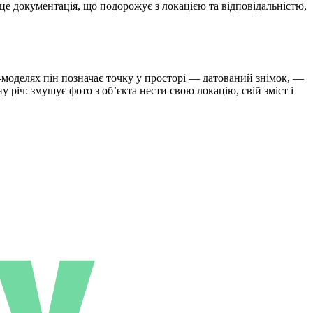
 це документація, що подорожує з локацією та відповідальністю,
D-моделях пін позначає точку у просторі — датований знімок, —
у річ: змушує фото з об’єкта нести свою локацію, свій зміст і