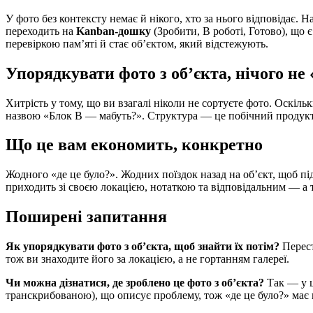
У фото без контексту немає й нікого, хто за нього відповідає. Н
переходить на
Kanban-дошку
(Зробити, В роботі, Готово), що 
перевіркою пам’яті й стає об’єктом, який відстежують.
Упорядкувати фото з об’єкта, нічого н
Хитрість у тому, що ви взагалі ніколи не сортуєте фото. Оскіль
назвою «Блок В — мабуть?». Структура — це побічний продукт ф
Що це вам економить, конкретно
Жодного «де це було?». Жодних поїздок назад на об’єкт, щоб пі
приходить зі своєю локацією, нотаткою та відповідальним — а 
Поширені запитання
Як упорядкувати фото з об’єкта, щоб знайти їх потім?
Перест
тож ви знаходите його за локацією, а не гортанням галереї.
Чи можна дізнатися, де зроблено це фото з об’єкта?
Так — у ц
транскрибованою), що описує проблему, тож «де це було?» має 