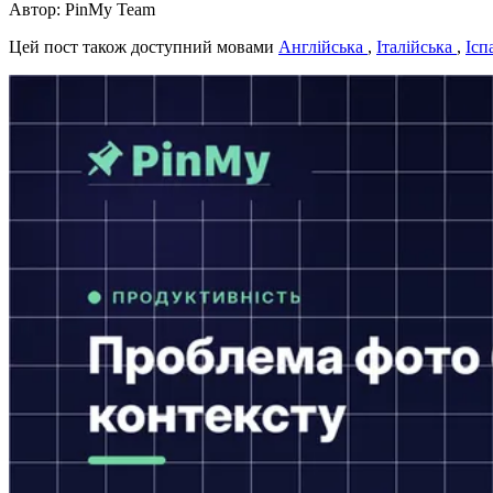
Автор: PinMy Team
Цей пост також доступний мовами
Англійська
,
Італійська
,
Ісп