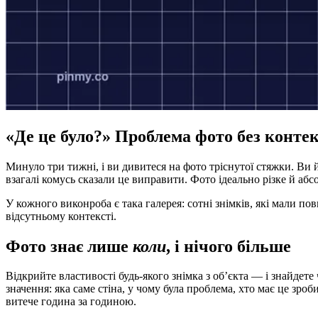
«Де це було?» Проблема фото без конте
Минуло три тижні, і ви дивитеся на фото тріснутої стяжки. Ви й
взагалі комусь сказали це виправити. Фото ідеально різке й аб
У кожного виконроба є така галерея: сотні знімків, які мали по
відсутньому контексті.
Фото знає лише
коли
, і нічого більше
Відкрийте властивості будь-якого знімка з об’єкта — і знайдет
значення: яка саме стіна, у чому була проблема, хто має це зроб
витече година за годиною.