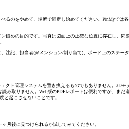
べるのをやめて、場所で固定し始めてください。PinMyでは
ン留めの目的です。写真は図面上の正確な位置に存在し、問題
。
、注記、担当者(@メンション/割り当て)、ボード上のステー
ロジェクト管理システムを置き換えるものでもありません。3D
み取りません。Web版のPDFレポートは便利ですが、まだ進
二度と起こさせないことです。
一ヶ月後に見つけられるか試してみてください。