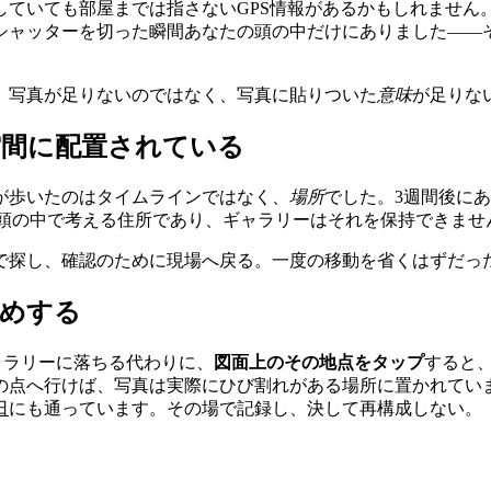
していても部屋までは指さないGPS情報があるかもしれません
シャッターを切った瞬間あなたの頭の中だけにありました――
。写真が足りないのではなく、写真に貼りついた
意味
が足りな
空間に配置されている
が歩いたのはタイムラインではなく、
場所
でした。3週間後にあ
が頭の中で考える住所であり、ギャラリーはそれを保持できませ
で探し、確認のために現場へ戻る。一度の移動を省くはずだっ
留めする
ャラリーに落ちる代わりに、
図面上のその地点をタップ
すると
の点へ行けば、写真は実際にひび割れがある場所に置かれてい
日
にも通っています。その場で記録し、決して再構成しない。