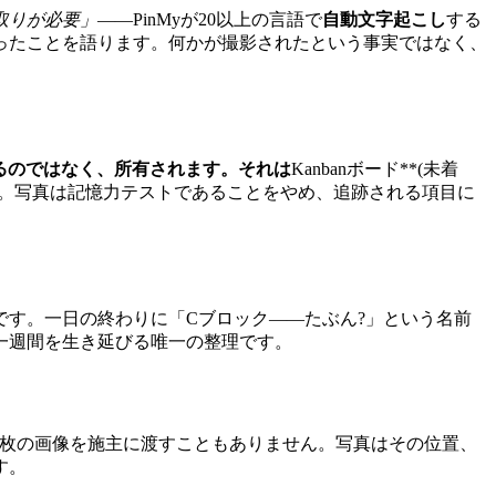
取りが必要」
――PinMyが20以上の言語で
自動文字起こし
する
ったことを語ります。何かが撮影されたという事実ではなく、
るのではなく、所有されます。それは
Kanbanボード**(未着
。写真は記憶力テストであることをやめ、追跡される項目に
です。一日の終わりに「Cブロック――たぶん?」という名前
一週間を生き延びる唯一の整理です。
0枚の画像を施主に渡すこともありません。写真はその位置、
す。