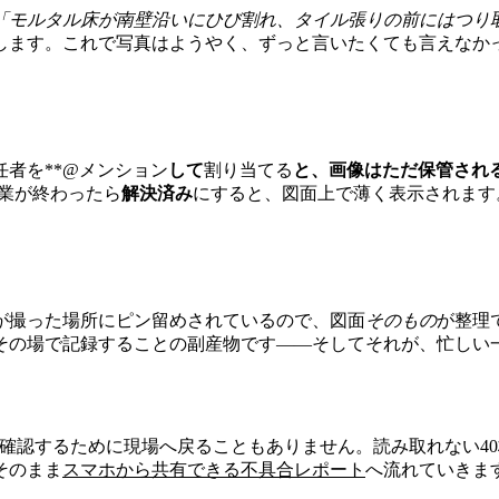
「モルタル床が南壁沿いにひび割れ、タイル張りの前にはつり
します。これで写真はようやく、ずっと言いたくても言えなか
者を**@メンション
して
割り当てる
と、画像はただ保管され
業が終わったら
解決済み
にすると、図面上で薄く表示されます
が撮った場所にピン留めされているので、図面
そのもの
が整理
その場で記録することの副産物です――そしてそれが、忙しい
確認するために現場へ戻ることもありません。読み取れない4
そのまま
スマホから共有できる不具合レポート
へ流れていきま