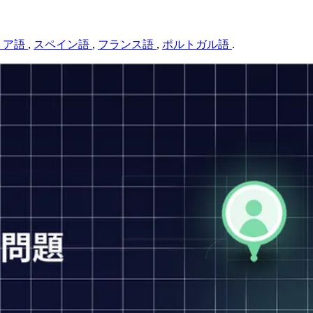
リア語
,
スペイン語
,
フランス語
,
ポルトガル語
.