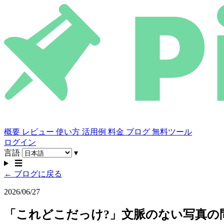
概要
レビュー
使い方
活用例
料金
ブログ
無料ツール
ログイン
言語
▾
☰
← ブログに戻る
2026/06/27
「これどこだっけ?」文脈のない写真の