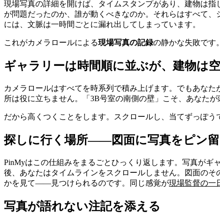
現場写真の詳細を開けば、タイムスタンプがあり、建物は指
が問題だったのか、誰が動くべきなのか。それらはすべて、
には、文脈は一時間ごとに漏れ出してしまっています。
これがカメラロールによる
現場写真の記録
の静かな失敗です
ギャラリーは時間順に並ぶが、建物は
カメラロールはすべてを時系列で積み上げます。でもあなた
所は役に立ちません。「3B号室の南側の壁」こそ、あなた
だから高くつくことをします。スクロールし、当てずっぽう
探しに行く場所――図面に写真をピン
PinMyはこの仕組みをまるごとひっくり返します。写真がギ
後、あなたはタイムラインをスクロールしません。図面のそ
かを見て――見つけられるのです。同じ感覚が
現場監督の一
写真が語れない注記を添える