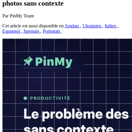
photos sans contexte
Par PinMy Team
Cet article est aussi disponible en
Anglais
,
Ukrainien
,
Italien
,
Espagnol
,
Japonais
,
Portugais
.