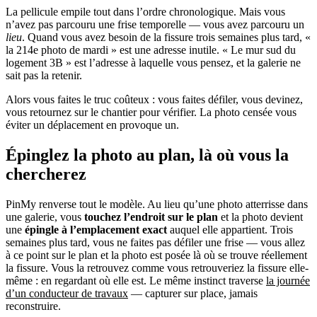
La pellicule empile tout dans l’ordre chronologique. Mais vous
n’avez pas parcouru une frise temporelle — vous avez parcouru un
lieu
. Quand vous avez besoin de la fissure trois semaines plus tard, «
la 214e photo de mardi » est une adresse inutile. « Le mur sud du
logement 3B » est l’adresse à laquelle vous pensez, et la galerie ne
sait pas la retenir.
Alors vous faites le truc coûteux : vous faites défiler, vous devinez,
vous retournez sur le chantier pour vérifier. La photo censée vous
éviter un déplacement en provoque un.
Épinglez la photo au plan, là où vous la
chercherez
PinMy renverse tout le modèle. Au lieu qu’une photo atterrisse dans
une galerie, vous
touchez l’endroit sur le plan
et la photo devient
une
épingle à l’emplacement exact
auquel elle appartient. Trois
semaines plus tard, vous ne faites pas défiler une frise — vous allez
à ce point sur le plan et la photo est posée là où se trouve réellement
la fissure. Vous la retrouvez comme vous retrouveriez la fissure elle-
même : en regardant où elle est. Le même instinct traverse
la journée
d’un conducteur de travaux
— capturer sur place, jamais
reconstruire.