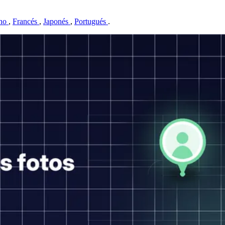
ano
,
Francés
,
Japonés
,
Portugués
.