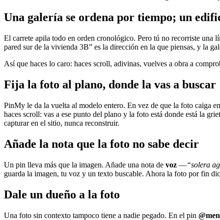
Una galería se ordena por tiempo; un edific
El carrete apila todo en orden cronológico. Pero tú no recorriste una l
pared sur de la vivienda 3B” es la dirección en la que piensas, y la ga
Así que haces lo caro: haces scroll, adivinas, vuelves a obra a compro
Fija la foto al plano, donde la vas a buscar
PinMy le da la vuelta al modelo entero. En vez de que la foto caiga e
haces scroll: vas a ese punto del plano y la foto está donde está la gr
capturar en el sitio, nunca reconstruir.
Añade la nota que la foto no sabe decir
Un pin lleva más que la imagen. Añade una nota de
voz
—
“solera ag
guarda la imagen, tu voz y un texto buscable. Ahora la foto por fin di
Dale un dueño a la foto
Una foto sin contexto tampoco tiene a nadie pegado. En el pin
@menc