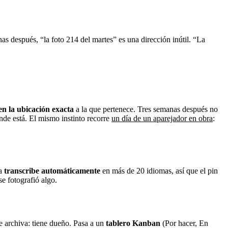
nas después, “la foto 214 del martes” es una dirección inútil. “La
en la ubicación exacta
a la que pertenece. Tres semanas después no
ónde está. El mismo instinto recorre
un día de un aparejador en obra
:
la
transcribe automáticamente
en más de 20 idiomas, así que el pin
e fotografió algo.
se archiva: tiene dueño. Pasa a un
tablero Kanban
(Por hacer, En