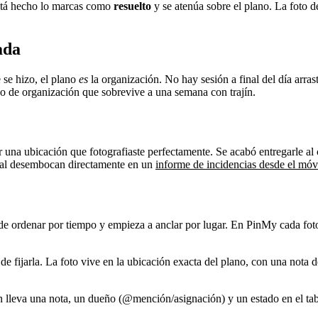
 está hecho lo marcas como
resuelto
y se atenúa sobre el plano. La foto 
ada
 se hizo, el plano
es
la organización. No hay sesión a final del día arr
tipo de organización que sobrevive a una semana con trajín.
 una ubicación que fotografiaste perfectamente. Se acabó entregarle al 
mal desembocan directamente en un
informe de incidencias desde el móv
e ordenar por tiempo y empieza a anclar por lugar. En PinMy cada foto 
o de fijarla. La foto vive en la ubicación exacta del plano, con una nota
 lleva una nota, un dueño (@mención/asignación) y un estado en el tab