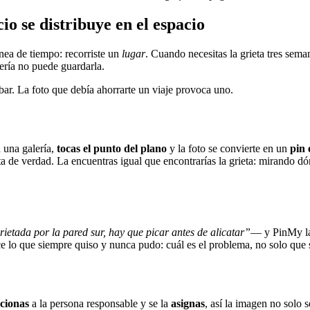
io se distribuye en el espacio
ínea de tiempo: recorriste un
lugar
. Cuando necesitas la grieta tres sema
lería no puede guardarla.
bar. La foto que debía ahorrarte un viaje provoca uno.
n una galería,
tocas el punto del plano
y la foto se convierte en un
pin 
ieta de verdad. La encuentras igual que encontrarías la grieta: mirando d
rietada por la pared sur, hay que picar antes de alicatar”
— y PinMy 
ce lo que siempre quiso y nunca pudo: cuál es el problema, no solo que s
ionas
a la persona responsable y se la
asignas
, así la imagen no solo 