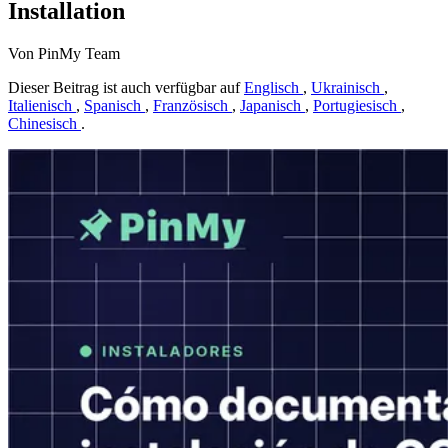
Installation
Von PinMy Team
Dieser Beitrag ist auch verfügbar auf
Englisch
,
Ukrainisch
,
Italienisch
,
Spanisch
,
Französisch
,
Japanisch
,
Portugiesisch
,
Chinesisch
.