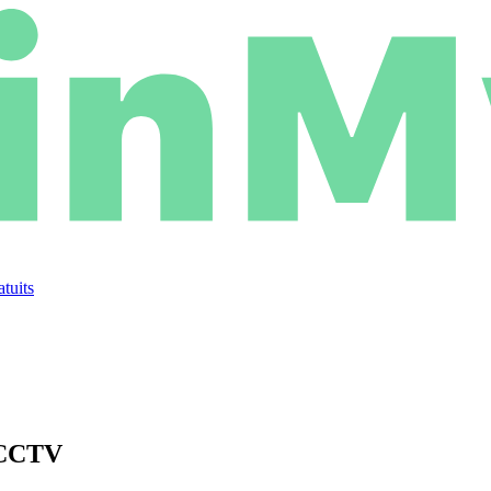
atuits
 CCTV