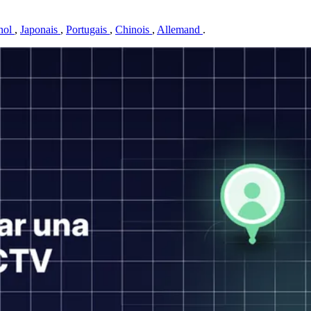
nol
,
Japonais
,
Portugais
,
Chinois
,
Allemand
.