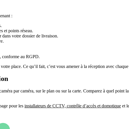
enant :
.
s et points réseau.
 dans votre dossier de livraison.
re.
, conforme au RGPD.
tre place. Ce qu’il fait, c’est vous amener à la réception avec chaque po
ion
éra par caméra, sur le plan ou sur la carte. Comparez à quel point la 
 page pour les
installateurs de CCTV, contrôle d’accès et domotique
et l