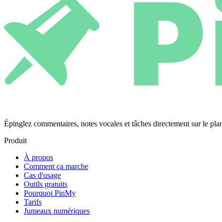
Épinglez commentaires, notes vocales et tâches directement sur le 
Produit
À propos
Comment ça marche
Cas d'usage
Outils gratuits
Pourquoi PinMy
Tarifs
Jumeaux numériques