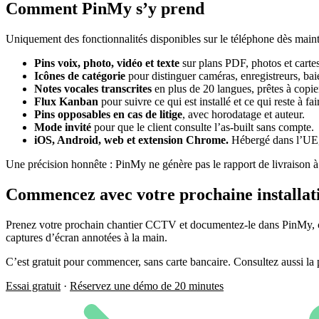
Comment PinMy s’y prend
Uniquement des fonctionnalités disponibles sur le téléphone dès maint
Pins voix, photo, vidéo et texte
sur plans PDF, photos et cartes
Icônes de catégorie
pour distinguer caméras, enregistreurs, baie
Notes vocales transcrites
en plus de 20 langues, prêtes à copier
Flux Kanban
pour suivre ce qui est installé et ce qui reste à fai
Pins opposables en cas de litige
, avec horodatage et auteur.
Mode invité
pour que le client consulte l’as-built sans compte.
iOS, Android, web et extension Chrome.
Hébergé dans l’UE
Une précision honnête : PinMy ne génère pas le rapport de livraison à vo
Commencez avec votre prochaine installat
Prenez votre prochain chantier CCTV et documentez-le dans PinMy, cam
captures d’écran annotées à la main.
C’est gratuit pour commencer, sans carte bancaire. Consultez aussi la
Essai gratuit
·
Réservez une démo de 20 minutes