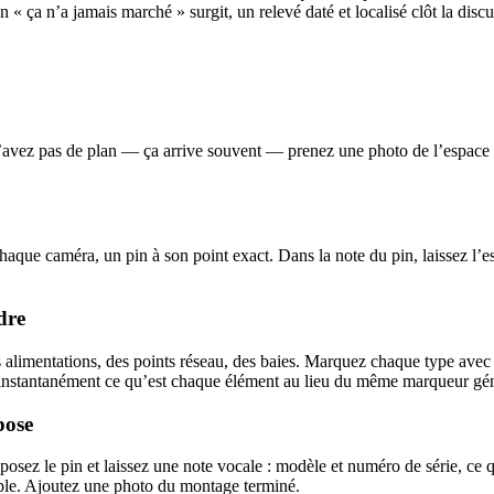
n « ça n’a jamais marché » surgit, un relevé daté et localisé clôt la discu
avez pas de plan — ça arrive souvent — prenez une photo de l’espace et u
haque caméra, un pin à son point exact. Dans la note du pin, laissez l’es
dre
es alimentations, des points réseau, des baies. Marquez chaque type ave
ir instantanément ce qu’est chaque élément au lieu du même marqueur gé
pose
ez le pin et laissez une note vocale : modèle et numéro de série, ce qu
ltable. Ajoutez une photo du montage terminé.