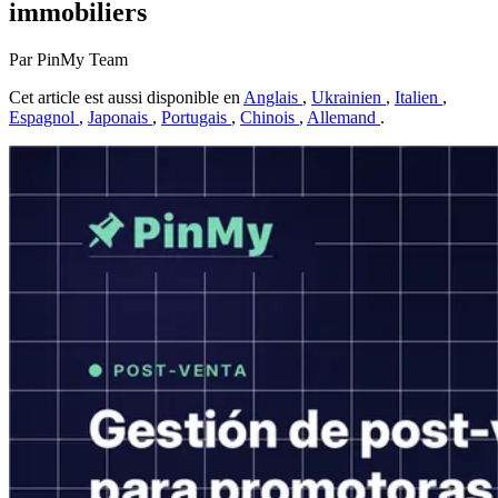
immobiliers
Par PinMy Team
Cet article est aussi disponible en
Anglais
,
Ukrainien
,
Italien
,
Espagnol
,
Japonais
,
Portugais
,
Chinois
,
Allemand
.