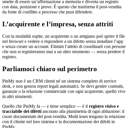
smette di essere un’affermazione a memoria e diventa un registro
con data, posizione e prove. È questo che trasforma il post-vendita
da fonte di conflitto a processo che puoi difendere.
L’acquirente e l’impresa, senza attriti
Con la modalità ospite, un acquirente o un artigiano può aprire il file
nel browser e vedere o rispondere a un difetto senza installare l’app
e senza creare un account. Elimini l’attrito di coordinarti con persone
che non si registreranno mai a un altro strumento — senza perdere il
registro.
Parliamoci chiaro sul perimetro
PinMy non è un CRM clienti né un sistema completo di service
desk, e non genera report legali automatici. Se devi gestire contratti,
garanzie o la relazione commerciale con ogni acquirente, quello vive
in altri strumenti.
Quello che PinMy fa — e tiene semplice — è il
registro visivo e
tracciabile dei difetti
ancorato alla planimetria di ogni abitazione: il
cuore documentale del post-vendita. Molti team tengono la relazione
con il cliente nel loro sistema e la documentazione dei difetti in
PinMy.