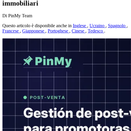
immobiliari
Di PinMy Team
Questo articolo è disponibile anche in
Inglese
,
Ucraino
,
Spagnolo
,
Francese
,
Giapponese
,
Portoghese
,
Cinese
,
Tedesco
.