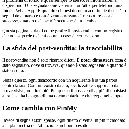
Il problema di fondo è quasi sempre lo stesso: le informazioni si
disperdono. Una segnalazione via email, un’altra per telefono, una
foto su WhatsApp. E quando sei mesi dopo un acquirente dice “l’ho
segnalato a marzo e non è venuto nessuno”, ricostruire cosa è
successo, quando e chi se n’è occupato è un incubo.
Questa pagina parla di come gestire il post-vendita con un registro
che non si perde e che ti copre in caso di contestazioni.
La sfida del post-vendita: la tracciabilità
Il post-vendita non è solo riparare difetti. È
poter dimostrare
cosa è
stato segnalato, dove si trovava, quando è stato segnalato e quando è
stato risolto.
Senza questo, ogni disaccordo con un acquirente è la tua parola
contro la sua. Con un registro datato, localizzato e supportato da
prove visive, non lo è più. Per questo il post-vendita, più di qualsiasi
altra fase, ha bisogno di una documentazione che regga nel tempo.
Come cambia con PinMy
Invece di segnalazioni sparse, ogni difetto diventa un pin inchiodato
alla planimetria dell’abitazione, nel punto esatto.