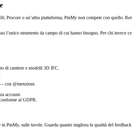
e
0, Procore o un’altra piattaforma, PinMy non compete con quello. Rende
o l’unico strumento da campo di cui hanno bisogno. Per chi invece ce l
to di cantiere e modelli 3D IFC.
.
di — con @menzioni.
nza account.
 conforme al GDPR.
e in PinMy, sulle tavole. Guarda quanto migliora la qualità del feedback ch