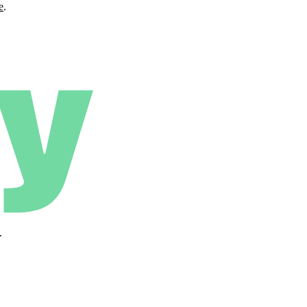
e
.
.