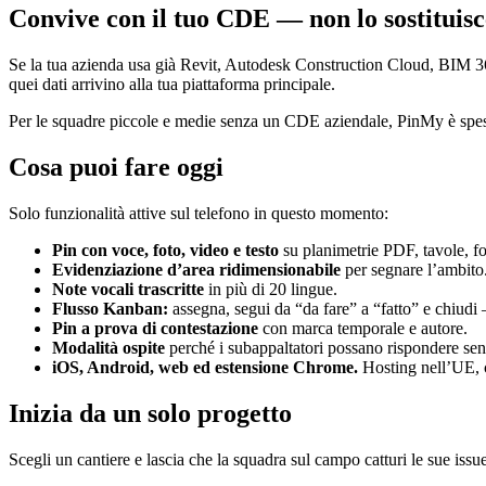
Convive con il tuo CDE — non lo sostituisc
Se la tua azienda usa già Revit, Autodesk Construction Cloud, BIM 36
quei dati arrivino alla tua piattaforma principale.
Per le squadre piccole e medie senza un CDE aziendale, PinMy è spess
Cosa puoi fare oggi
Solo funzionalità attive sul telefono in questo momento:
Pin con voce, foto, video e testo
su planimetrie PDF, tavole, fo
Evidenziazione d’area ridimensionabile
per segnare l’ambito
Note vocali trascritte
in più di 20 lingue.
Flusso Kanban:
assegna, segui da “da fare” a “fatto” e chiu
Pin a prova di contestazione
con marca temporale e autore.
Modalità ospite
perché i subappaltatori possano rispondere se
iOS, Android, web ed estensione Chrome.
Hosting nell’UE,
Inizia da un solo progetto
Scegli un cantiere e lascia che la squadra sul campo catturi le sue issu