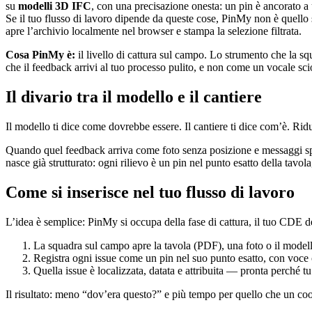
su
modelli 3D IFC
, con una precisazione onesta: un pin è ancorato 
Se il tuo flusso di lavoro dipende da queste cose, PinMy non è quell
apre l’archivio localmente nel browser e stampa la selezione filtrata.
Cosa PinMy è:
il livello di cattura sul campo. Lo strumento che la sq
che il feedback arrivi al tuo processo pulito, e non come un vocale sci
Il divario tra il modello e il cantiere
Il modello ti dice come dovrebbe essere. Il cantiere ti dice com’è. Rid
Quando quel feedback arriva come foto senza posizione e messaggi spar
nasce già strutturato: ogni rilievo è un pin nel punto esatto della tavola
Come si inserisce nel tuo flusso di lavoro
L’idea è semplice: PinMy si occupa della fase di cattura, il tuo CDE de
La squadra sul campo apre la tavola (PDF), una foto o il modell
Registra ogni issue come un pin nel suo punto esatto, con voce o 
Quella issue è localizzata, datata e attribuita — pronta perché t
Il risultato: meno “dov’era questo?” e più tempo per quello che un co