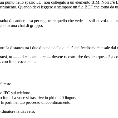
a un punto nello spazio 3D, non collegato a un elemento BIM. Non c’è 
o strumento. Quando devi leggere o stampare un file BCF che torna da un
uadra di cantiere usa per registrare quello che vede — sulla tavola, su u
olto in una chat di gruppo.
urre la distanza tra i due dipende dalla qualità del feedback che sale dal
si, tu — o il capocantiere — dovete ricostruirlo: dov’era questo? a co
, con foto, voce e data.
l resto.
o IFC sul telefono.
foto. La voce si trascrive in più di 20 lingue.
u la porti nel tuo processo di coordinamento.
ordinatore fa davvero.