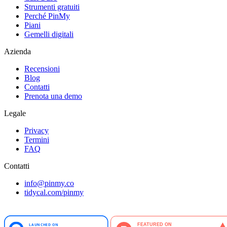
Strumenti gratuiti
Perché PinMy
Piani
Gemelli digitali
Azienda
Recensioni
Blog
Contatti
Prenota una demo
Legale
Privacy
Termini
FAQ
Contatti
info@pinmy.co
tidycal.com/pinmy