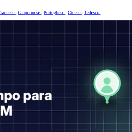
Francese
,
Giapponese
,
Portoghese
,
Cinese
,
Tedesco
.