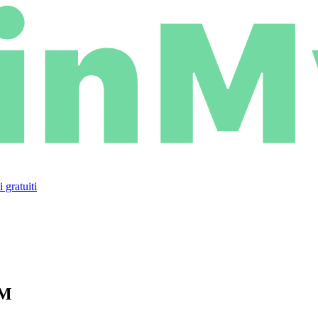
 gratuiti
IM