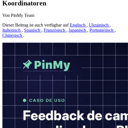
Koordinatoren
Von PinMy Team
Dieser Beitrag ist auch verfügbar auf
Englisch
,
Ukrainisch
,
Italienisch
,
Spanisch
,
Französisch
,
Japanisch
,
Portugiesisch
,
Chinesisch
.