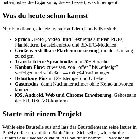
haben, ist es die Ergänzung, die verbessert, was hineingeht.
Was du heute schon kannst
Nur Funktionen, die jetzt gerade auf dem Handy live sind:
Sprach-, Foto-, Video- und Text-Pins
auf Plan-PDFs,
Planblättern, Baustellenfotos und 3D-IFC-Modellen.
Größenverstellbare Flächenmarkierung
, um den Umfang
zu zeigen.
Transkribierte Sprachnotizen
in 20+ Sprachen.
Kanban-Flow:
zuweisen, von „offen” bis „erledigt”
verfolgen und schließen — mit @-Erwähnungen.
Belastbare Pins
mit Zeitstempel und Urheber.
Gastmodus
, damit Nachunternehmer ohne Konto antworten
können.
iOS, Android, Web und Chrome-Erweiterung.
Gehostet in
der EU, DSGVO-konform.
Starte mit einem Projekt
Wähle eine Baustelle aus und lass das Baustellenteam seine Issues in
PinMy erfassen, auf den Planblättern. Sieh selbst, wie sehr die
Qualität des Feedbacks steigt, das bei dir ankommt — verglichen