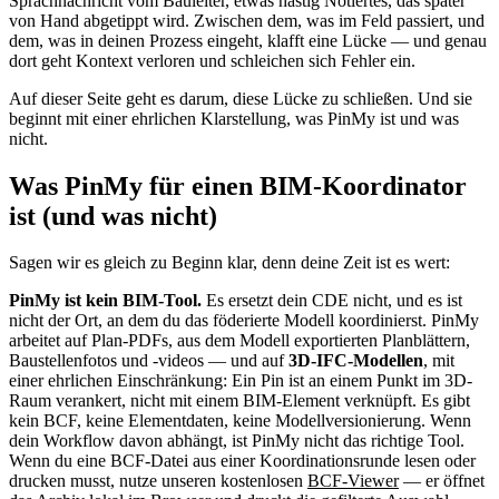
Sprachnachricht vom Bauleiter, etwas hastig Notiertes, das später
von Hand abgetippt wird. Zwischen dem, was im Feld passiert, und
dem, was in deinen Prozess eingeht, klafft eine Lücke — und genau
dort geht Kontext verloren und schleichen sich Fehler ein.
Auf dieser Seite geht es darum, diese Lücke zu schließen. Und sie
beginnt mit einer ehrlichen Klarstellung, was PinMy ist und was
nicht.
Was PinMy für einen BIM-Koordinator
ist (und was nicht)
Sagen wir es gleich zu Beginn klar, denn deine Zeit ist es wert:
PinMy ist kein BIM-Tool.
Es ersetzt dein CDE nicht, und es ist
nicht der Ort, an dem du das föderierte Modell koordinierst. PinMy
arbeitet auf Plan-PDFs, aus dem Modell exportierten Planblättern,
Baustellenfotos und -videos — und auf
3D-IFC-Modellen
, mit
einer ehrlichen Einschränkung: Ein Pin ist an einem Punkt im 3D-
Raum verankert, nicht mit einem BIM-Element verknüpft. Es gibt
kein BCF, keine Elementdaten, keine Modellversionierung. Wenn
dein Workflow davon abhängt, ist PinMy nicht das richtige Tool.
Wenn du eine BCF-Datei aus einer Koordinationsrunde lesen oder
drucken musst, nutze unseren kostenlosen
BCF-Viewer
— er öffnet