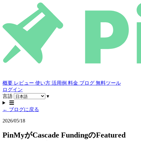
概要
レビュー
使い方
活用例
料金
ブログ
無料ツール
ログイン
言語
▾
☰
← ブログに戻る
2026/05/18
PinMyがCascade FundingのFeatured