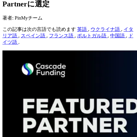
Partnerに選定
著者: PinMyチーム
この記事は次の言語でも読めます
英語
,
ウクライナ語
,
イタ
リア語
,
スペイン語
,
フランス語
,
ポルトガル語
,
中国語
,
ド
イツ語
.