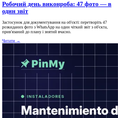
Робочий день виконроба: 47 фото — в
один звіт
Застосунок для документування на об'єкті: перетворіть 47
розкиданих фото з WhatsApp на один чіткий звіт з об'єкта,
прив'язаний до плану і знятий вчасно.
Читати →