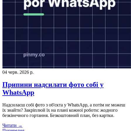
04 черв. 2026 р.
Припини надсилати фото собі у
WhatsApp
Надсилаєш собі фото з об'єкта у WhatsApp, а потім не можеш
їх знайти? Закріплюй їх на плані кожної роботи: жодного
безкінечного гортання. Безкоштовний план, без картки.
Читати →
Попередня