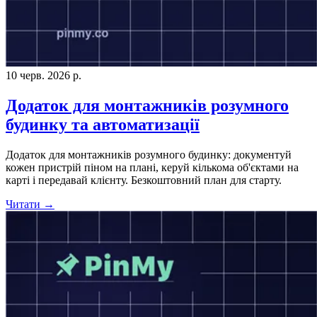
10 черв. 2026 р.
Додаток для монтажників розумного
будинку та автоматизації
Додаток для монтажників розумного будинку: документуй
кожен пристрій піном на плані, керуй кількома об'єктами на
карті і передавай клієнту. Безкоштовний план для старту.
Читати →