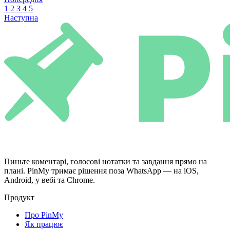
1
2
3
4
5
Наступна
Пиньте коментарі, голосові нотатки та завдання прямо на
плані. PinMy тримає рішення поза WhatsApp — на iOS,
Android, у вебі та Chrome.
Продукт
Про PinMy
Як працює