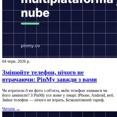
04 черв. 2026 р.
Змінюйте телефон, нічого не
втрачаючи: PinMy завжди з вами
Чи втратили б ви фото з об'єкта, якби телефон зламався чи
його замінили? З PinMy усе живе у хмарі: iPhone, Android, веб.
Зміни телефон — нічого не втрать. Безкоштовний тариф.
Читати →