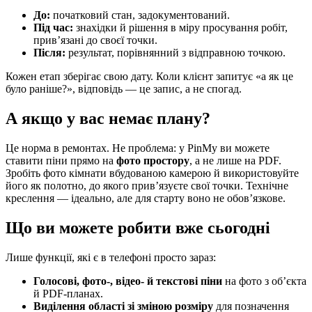
До:
початковий стан, задокументований.
Під час:
знахідки й рішення в міру просування робіт,
прив’язані до своєї точки.
Після:
результат, порівнянний з відправною точкою.
Кожен етап зберігає свою дату. Коли клієнт запитує «а як це
було раніше?», відповідь — це запис, а не спогад.
А якщо у вас немає плану?
Це норма в ремонтах. Не проблема: у PinMy ви можете
ставити піни прямо на
фото простору
, а не лише на PDF.
Зробіть фото кімнати вбудованою камерою й використовуйте
його як полотно, до якого прив’язуєте свої точки. Технічне
креслення — ідеально, але для старту воно не обов’язкове.
Що ви можете робити вже сьогодні
Лише функції, які є в телефоні просто зараз:
Голосові, фото-, відео- й текстові піни
на фото з об’єкта
й PDF-планах.
Виділення області зі зміною розміру
для позначення