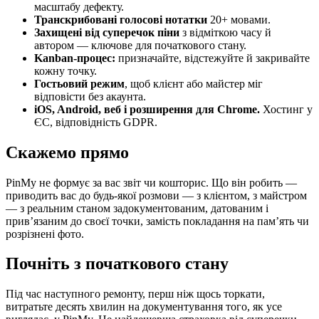
масштабу дефекту.
Транскрибовані голосові нотатки
20+ мовами.
Захищені від суперечок піни
з відміткою часу й
автором — ключове для початкового стану.
Kanban-процес:
призначайте, відстежуйте й закривайте
кожну точку.
Гостьовий режим
, щоб клієнт або майстер міг
відповісти без акаунта.
iOS, Android, веб і розширення для Chrome.
Хостинг у
ЄС, відповідність GDPR.
Скажемо прямо
PinMy не формує за вас звіт чи кошторис. Що він робить —
приводить вас до будь-якої розмови — з клієнтом, з майстром
— з реальним станом задокументованим, датованим і
прив’язаним до своєї точки, замість покладання на пам’ять чи
розрізнені фото.
Почніть з початкового стану
Під час наступного ремонту, перш ніж щось торкати,
витратьте десять хвилин на документування того, як усе