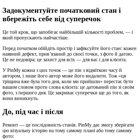
Задокументуйте початковий стан і
вбережіть себе від суперечок
Це той крок, що запобігає найбільшій кількості проблем, — і
який пропускають найчастіше.
Перед початком обійдіть простір і зафіксуйте його стан: кожен
наявний дефект, прив’язаний до своєї точки, з фото й датою.
Це не недовіра; це захист для всіх — для вас і для клієнта.
У PinMy кожна з цих точок — це пін з відміткою часу й
автором, і лише його автор може його видалити. Тож «ця
тріщина вже була того дня, коли ми прийшли» перестає бути
вашим словом проти слова клієнта: це датований пін зі своїм
фото, з першого дня. Це закриває суперечки ще до того, як
вони виникнуть.
До, під час і після
Ремонт — це послідовність станів. PinMy дає змогу зберігати
цю візуальну історію на тому самому плані або тому самому
фото: