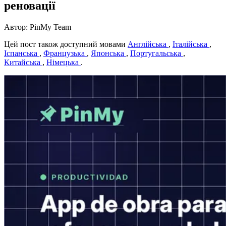
реновації
Автор: PinMy Team
Цей пост також доступний мовами
Англійська
,
Італійська
,
Іспанська
,
Французька
,
Японська
,
Португальська
,
Китайська
,
Німецька
.