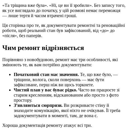
«Та тріщина вже була». «Ні, це ви її зробили». Без запису того,
як усе виглядало до початку, у цій розмові немає переможця
— лише тертя й часом втрачені гроші.
Ця сторінка про те, як документувати ремонтні та реноваційні
роботи, щоб реальний стан був зафіксований, від «до» до
«після», без паперів.
Чим ремонт відрізняється
Порівняно з новобудовою, ремонт має три особливості, які
змінюють те, як вам потрібно документувати:
Початковий стан має значення.
Те, що вже було, —
тріщини, волога, сколи поверхонь — має бути
зафіксоване, перш ніж ви щось торкнете.
Чистий план у вас буває рідко.
Часто ви працюєте зі
старим кресленням, відсканованим або просто з фото
простору.
З’являються сюрпризи.
Ви розкриваєте стіну й
знаходите комунікацію, якої ніхто не очікував. Її треба
задокументувати в моменті, там, де вона є.
Хороша документація ремонту атакує всі три.