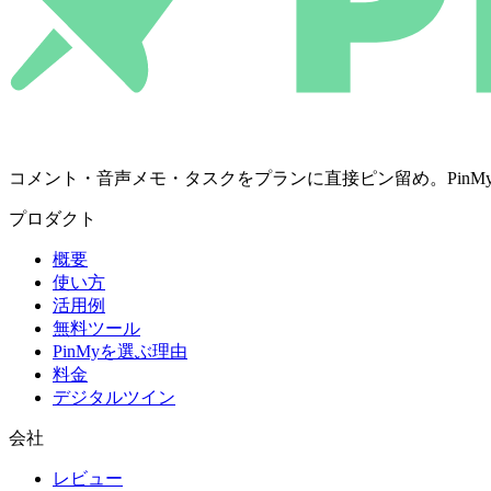
コメント・音声メモ・タスクをプランに直接ピン留め。PinMyは決定を
プロダクト
概要
使い方
活用例
無料ツール
PinMyを選ぶ理由
料金
デジタルツイン
会社
レビュー