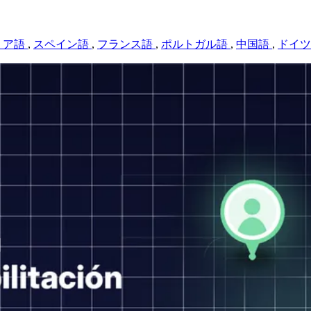
リア語
,
スペイン語
,
フランス語
,
ポルトガル語
,
中国語
,
ドイ