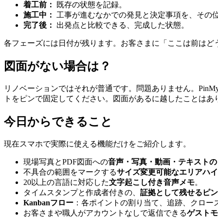
着工前：
既存の状態を記録。
施工中：
工事が進むなかでの発見と決定事項を、その
完了後：
出発点と比較できる、完成した状態。
各フェーズには日付が残ります。お客さまに「ここは前はど
図面がない場合は？
リノベーションではそれが普通です。問題ありません。PinMy
トをピンで固定してください。図面があるに越したことはあ
今日からできること
現在スマホで実際に使える機能だけをご紹介します。
現場写真とPDF図面への
音声・写真・動画・テキストの
不具合の範囲をマークする
サイズ変更可能なエリアハイ
20以上の言語に対応した
文字起こし付き音声メモ
。
タイムスタンプと作成者付きの、
証拠として残せるピン
Kanbanフロー
：各ポイントの割り当て、追跡、クロー
お客さまや職人がアカウントなしで返信できる
ゲストモ