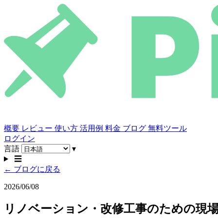
概要
レビュー
使い方
活用例
料金
ブログ
無料ツール
ログイン
言語
▾
☰
← ブログに戻る
2026/06/08
リノベーション・改修工事のための現