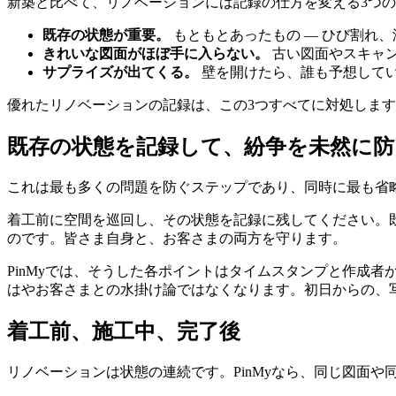
新築と比べて、リノベーションには記録の仕方を変える3つ
既存の状態が重要。
もともとあったもの — ひび割れ
きれいな図面がほぼ手に入らない。
古い図面やスキャ
サプライズが出てくる。
壁を開けたら、誰も予想して
優れたリノベーションの記録は、この3つすべてに対処しま
既存の状態を記録して、紛争を未然に防
これは最も多くの問題を防ぐステップであり、同時に最も省
着工前に空間を巡回し、その状態を記録に残してください。
のです。皆さま自身と、お客さまの両方を守ります。
PinMyでは、そうした各ポイントはタイムスタンプと作成
はやお客さまとの水掛け論ではなくなります。初日からの、
着工前、施工中、完了後
リノベーションは状態の連続です。PinMyなら、同じ図面