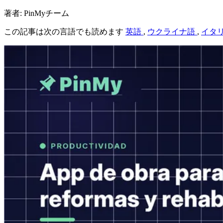
著者: PinMyチーム
この記事は次の言語でも読めます
英語
,
ウクライナ語
,
イタ